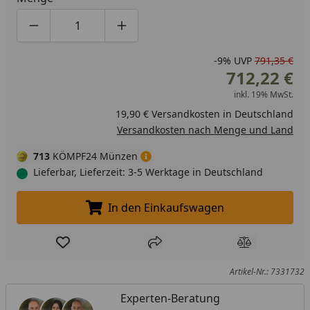
Produktmenge um eins verringern
Produktmenge manuell eingeben
Produktmenge um eins erhöhen
-9%
UVP
791,35 €
712,22 €
inkl. 19% MwSt.
19,90 € Versandkosten in Deutschland
Versandkosten nach Menge und Land
713
KÖMPF24 Münzen
Lieferbar, Lieferzeit: 3-5 Werktage in Deutschland
In den Einkaufswagen
In den Einkaufswagen legen
Produkt zur Wunschliste hinzufügen
Teilen
Produkt Ver
Artikel-Nr.: 7331732
Experten-Beratung