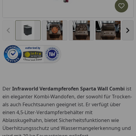
Produk
Vorheriges Bild anzeigen
Näc
authorized.by
Der
Infraworld Verdampferofen Sparta Wall Combi
ist
ein eleganter Kombi-Wandofen, der sowohl für Trocken-
als auch Feuchtsaunen geeignet ist. Er verfügt über
einen 4,5-Liter-Verdampferbehälter mit
Ablasskugelhahn, bietet Sicherheitsfunktionen wie
Überhitzungsschutz und Wassermangelerkennung und