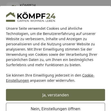
KÖMPF24
Öffnen
Banner schließen
KÖMPF24
kostenlos - Im App Store
Alle Produkte
Mein Konto
Wunschl
Eink
Unsere Seite verwendet Cookies und ähnliche
Technologien, um die Benutzererfahrung auf unserer
Hotline
4,81
/ 5
Suchen
Website zu verbessern, Inhalte und Anzeigen zu
personalisieren und die Nutzung unserer Website zu
analysieren. Mit Ihrer Einwilligung stimmen Sie der
Karibu Pools inkl. gratis Sandfilteranlage & Pool-
Verwendung von Cookies sowie der Verarbeitung Ihrer
Starterset (Gesamtwert bis 468,99€)
persönlichen Daten zu, um Ihnen ein bestmögliches
Surferlebnis und mehr Funktionen zu bieten.
Sie können Ihre Einwilligung jederzeit in den
Cookie-
Sauna: Wellness für alle Sinne
Saunaofen
Bio Kombi Sa
Einstellungen
anpassen oder widerrufen.
Startseite
Infraworld Verdampferofen Sparta
Wall Combi
Ja, verstanden
Nein, Einstellungen öffnen