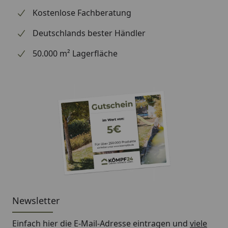
Kostenlose Fachberatung
Infraworld Verdampferofen Sparta Wall
Combi - Montageanleitung
Deutschlands bester Händler
Zum Einsatz ausschließlich im privaten und
50.000 m² Lagerfläche
häuslichen Bereich geeignet.
Newsletter
Einfach hier die E-Mail-Adresse eintragen und
viele