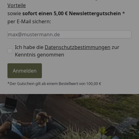
Vorteile
sowie
sofort einen 5,00 € Newslettergutschein
*
per E-Mail sichern:
Keine Eingabe erforderlich
Eingabe erforderlich
E-Mail *
Ich habe die
Datenschutzbestimmungen
zur
Kenntnis genommen
Anmelden
*Der Gutschein gilt ab einem Bestellwert von 100,00 €
Trusted Shops
4,81
/ 5