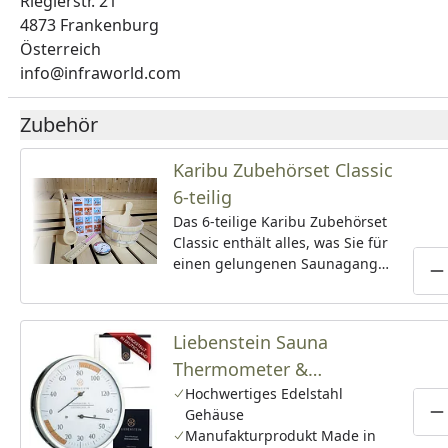
Rieglerstr. 21
4873 Frankenburg
Österreich
info@infraworld.com
Zubehör
Karibu Zubehörset Classic
6-teilig
Das 6-teilige Karibu Zubehörset
Classic enthält alles, was Sie für
einen gelungenen Saunagang
P
brauchen: Schöpfkelle,
Baderegeltafel, Klimamesser,
Sanduhr, Aufgusskübel aus Holz,
Liebenstein Sauna
Kunststoffeinsatz 4 Liter.
Thermometer &
Hygrometer- Made in
Hochwertiges Edelstahl
Gehäuse
Germany
P
Manufakturprodukt Made in