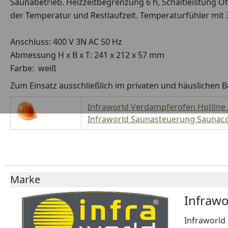
Saunabetrieb. Heizzeitbegrenzung 6 h, Schaltleistung
der Temperatur und Restlaufzeit. Temperaturfühler mit 
Anschluss: 400 V 3N AC 50 Hz
Abmessung H x B x T: 241 x 212 x 57 mm
Farbe: weiß
Zum Einsatz ausschließlich im privaten und häuslichen B
Infraworld Verdampferofen Hotline
Infraworld Saunasteuerung Saunaco
Marke
Infrawo
Infraworld 