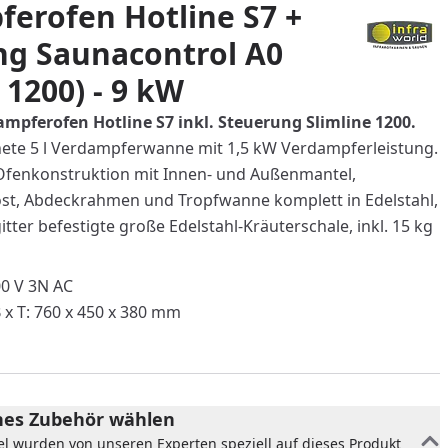
erofen Hotline S7 +
ng Saunacontrol A0
 1200) - 9 kW
mpferofen Hotline S7 inkl. Steuerung Slimline 1200.
nete 5 l Verdampferwanne mit 1,5 kW Verdampferleistung.
fenkonstruktion mit Innen- und Außenmantel,
st, Abdeckrahmen und Tropfwanne komplett in Edelstahl,
ter befestigte große Edelstahl-Kräuterschale, inkl. 15 kg
00 V 3N AC
x T: 760 x 450 x 380 mm
es Zubehör wählen
el wurden von unseren Experten speziell auf dieses Produkt