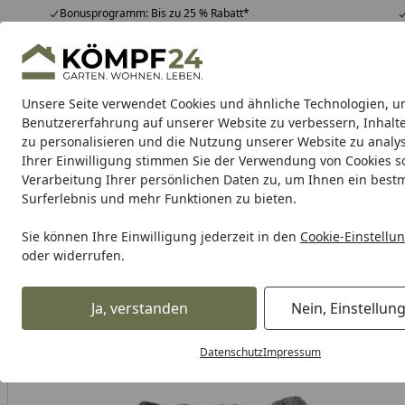
Bonusprogramm: Bis zu 25 % Rabatt*
Hotline
07051 / 9 22 22
4,81
/ 5
Mo-Fr. 8-16 Uhr
25.958 Bewertungen
Unsere Seite verwendet Cookies und ähnliche Technologien, u
Alle Produkte
Highlights
Tipps & Tricks
Alle Produkte
Benutzererfahrung auf unserer Website zu verbessern, Inhalt
zu personalisieren und die Nutzung unserer Website zu analys
Ihrer Einwilligung stimmen Sie der Verwendung von Cookies s
Sauna
Innensauna
Außensauna & Gartensauna
Verarbeitung Ihrer persönlichen Daten zu, um Ihnen ein best
Surferlebnis und mehr Funktionen zu bieten.
Karibu Pools inkl. gra
Sie können Ihre Einwilligung jederzeit in den
Cookie-Einstellu
oder widerrufen.
Dein Traumpool im Sorglos-Paket: F
Ja, verstanden
Nein, Einstellun
Sauna: Wellness für alle Sinne
Saunaofen
Bio Kombi Sa
Startseite
Infraworld Verdampferofen-Set Verdampferofen Hotline S7 +
Datenschutz
Impressum