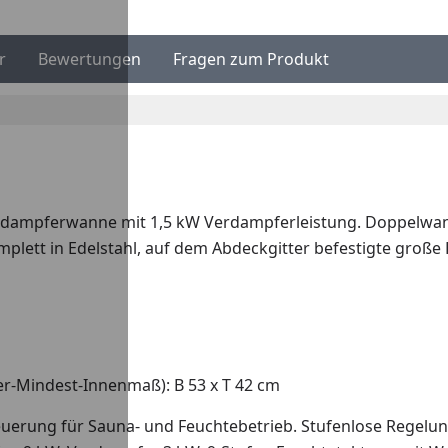
r
Bewertungen
Fragen zum Produkt
Verdampferwanne mit 1,5 kW Verdampferleistung. Doppelwa
t in Edelstahl, auf dem Abdeckgitter befestigte große Ede
er-Mindest-Innenmaß): B 53 x T 42 cm
teuerung für Sauna- und Feuchtebetrieb. Stufenlose Regelun