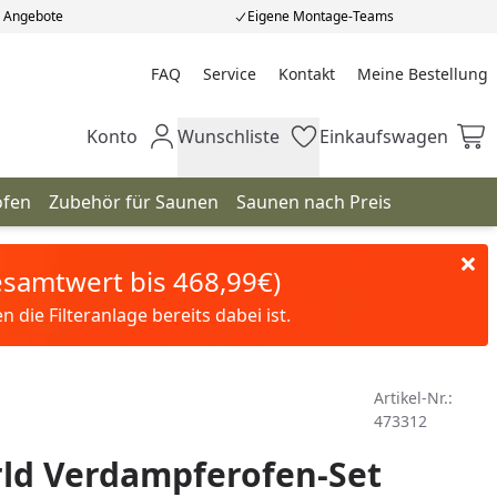
e Angebote
Eigene Montage-Teams
FAQ
Service
Kontakt
Meine Bestellung
Meine Bestellung
Konto
Wunschliste
Einkaufswagen
Mein Konto
Wunschliste
Einkaufswagen
ofen
Zubehör für Saunen
Saunen nach Preis
Gesamtwert bis 468,99€)
die Filteranlage bereits dabei ist.
Artikel-Nr.:
473312
ld Verdampferofen-Set