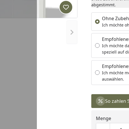
abgestimmt.
Produkt zur Wunschliste hi
Ohne Zubeh
Ich möchte oh
Nächstes Bild anzeigen
Empfohlene
Ich möchte da
speziell auf d
Empfohlenes
Ich möchte m
auswählen.
So zahlen 
Menge