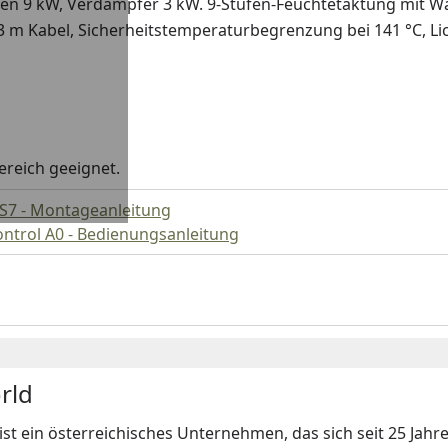
 Ofen 9 kW, Verdampfer 3 kW. 9-Stufen-Feuchtetaktung mit
3 m Kabel, Sicherheitstemperaturbegrenzung bei 141 °C, Lic
ereich geeignet.
 S7 - Montageanleitung
ntrol A0 - Bedienungsanleitung
rld
ist ein österreichisches Unternehmen, das sich seit 25 Jah