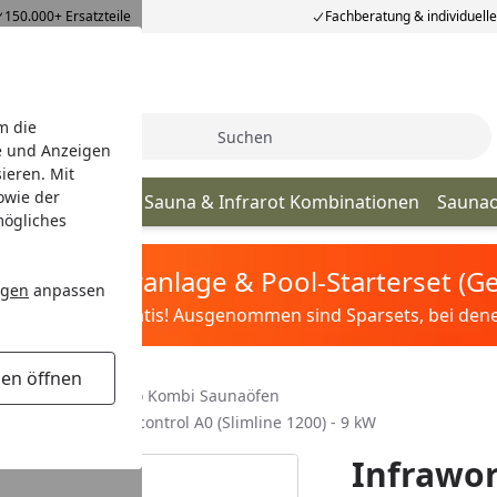
150.000+ Ersatzteile
Fachberatung & individuell
m die
Suche
e und Anzeigen
ieren. Mit
owie der
Infrarotkabine
Sauna & Infrarot Kombinationen
Sauna
mögliches
tis Sandfilteranlage & Pool-Starterset (
ngen
anpassen
ilter&Pflege gratis! Ausgenommen sind Sparsets, bei denen 
gen öffnen
unaofen
400 V Bio Kombi Saunaöfen
 Steuerung Saunacontrol A0 (Slimline 1200) - 9 kW
Infrawor