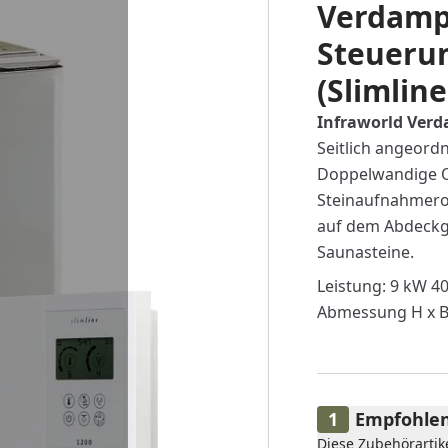
Verdampf
Steueru
(Slimline
Infraworld Verda
Seitlich angeord
Doppelwandige O
Steinaufnahmero
auf dem Abdeckgit
Saunasteine.
Leistung: 9 kW 4
Abmessung H x B 
Empfohlen
Diese Zubehörartik