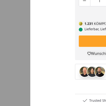
Produktmen
Pro
1.231
KÖMPF
Lieferbar, Li
Wunschl
Pro
Deutschlands bester Händler
Trusted S