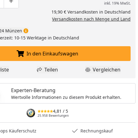
inkl. 19% MwSt.
ge um eins verringern
duktmenge manuell eingeben
Produktmenge um eins erhöhen
19,90 € Versandkosten in Deutschland
Versandkosten nach Menge und Land
24 Münzen
eferzeit: 10-15 Werktage in Deutschland
In den Einkaufswagen
In den Einkaufswagen legen
iste
Teilen
Vergleichen
dukt zur Wunschliste hinzufügen
Teilen
Produkt Vergle
Experten-Beratung
Wertvolle Informationen zu diesem Produkt erhalten.
4,81
/ 5
25.958 Bewertungen
hops Käuferschutz
Rechnungskauf