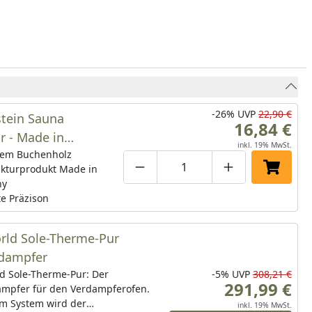
-26%
UVP
22,90 €
stein Sauna
16,84 €
r - Made in
inkl. 19% MwSt.
ny
lem Buchenholz
kturprodukt Made in
Produktmenge um eins verringe
Produktmenge manuell
Produktmenge 
In den 
ny
e Präzison
orld Sole-Therme-Pur
rdampfer
ld Sole-Therme-Pur: Der
-5%
UVP
308,21 €
291,99 €
ampfer für den Verdampferofen.
em System wird der
inkl. 19% MwSt.