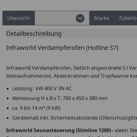
Übersicht
Produktdetails
Marke
Zubehö
Detailbeschreibung
Infraworld Verdampferofen (Hotline S7)
Infraworld Verdampferofen. Seitlich angeordnete 5 l 
Steinaufnahmerost, Abdeckrahmen und Tropfwanne komplet
Leistung: kW 400 V 3N AC
Abmessung H x B x T: 760 x 450 x 380 mm
ca. 9 bis 14 m³ (9 kW)
Gerätemaß inkl. Sicherheitsabstände (Ofenschutzgitt
Infraworld Saunasteuerung (Slimline 1200) -
elektr. S