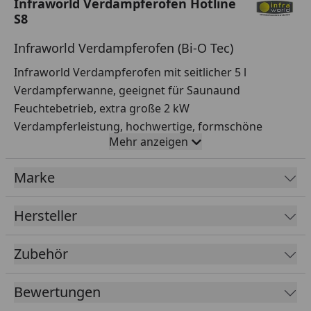
Infraworld Verdampferofen Hotline
S8
Infraworld Verdampferofen (Bi-O Tec)
Infraworld Verdampferofen mit seitlicher 5 l
Verdampferwanne, geeignet für Saunaund
Feuchtebetrieb, extra große 2 kW
Verdampferleistung, hochwertige, formschöne
Mehr anzeigen
Aluminium-Druckguss-Abdeckung, Innenmantel aus
Edelstahl, Außenmantel mit Anthrazit-Perleffekt
Marke
Lackierung, Kräuterschale zur Aufnahme von
Kräutern und ätherischen Ölen, inkl. 15 kg
Hersteller
Saunasteine.
Leistung: 7,5 / 9 kW 400 V 3N AC
Zubehör
HxBxT: 760 x 450 x 380 mm
5 kW : Gerätemaß inkl. Sicherheitsabstände
Bewertungen
(Ofenschutzgitter-Mindest-Innenmaß): B 53 x T 42