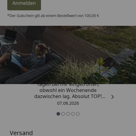
Anmelden
*Der Gutschein gilt ab einem Bestellwert von 100,00 €
Trusted Shops
4,81
/ 5
„Die Bestellung ist innerhalb von 4
Tagen bei mir eingetroffen,
obwohl ein Wochenende
dazwischen lag. Absolut TOP!
Sicherlich nicht die letzte
07.08.2026
Bestellung. Vielen Dank und weiter
so.“
Versand