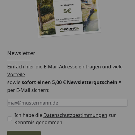
Newsletter
Einfach hier die E-Mail-Adresse eintragen und
viele
Vorteile
sowie
sofort einen 5,00 € Newslettergutschein
*
per E-Mail sichern:
Keine Eingabe erforderlich
Eingabe erforderlich
E-Mail *
Ich habe die
Datenschutzbestimmungen
zur
Kenntnis genommen