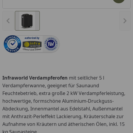
Vorheriges Bild anzeigen
Näc
authorized.by
Infraworld Verdampferofen
mit seitlicher 5 l
Verdampferwanne, geeignet für Saunaund
Feuchtebetrieb, extra große 2 kW Verdampferleistung,
hochwertige, formschöne Aluminium-Druckguss-
Abdeckung, Innenmantel aus Edelstahl, Außenmantel
mit Anthrazit-Perleffekt Lackierung, Kräuterschale zur
Aufnahme von Kräutern und ätherischen Ölen, inkl. 15
kg Saunasteine.