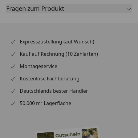
cm
Fragen zum Produkt
Für Kabinenvolumen in m³:
7-10 (7,5 kW)
9-14 (9 kW)
Expresszustellung (auf Wunsch)
Kauf auf Rechnung (10 Zahlarten)
Infraworld Verdampferofen Hotline S8 -
Montageservice
Montageanleitung
Kostenlose Fachberatung
Zum Einsatz ausschließlich im privaten und
Deutschlands bester Händler
häuslichen Bereich geeignet.
50.000 m² Lagerfläche