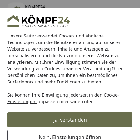
KÖMPF24
Öffnen
Banner schließen
KÖMPF24
kostenlos - Im App Store
Alle Produkte
Mein Konto
Wunschl
Eink
Unsere Seite verwendet Cookies und ähnliche
Technologien, um die Benutzererfahrung auf unserer
Hotline
4,81
/ 5
Suchen
Website zu verbessern, Inhalte und Anzeigen zu
personalisieren und die Nutzung unserer Website zu
analysieren. Mit Ihrer Einwilligung stimmen Sie der
Karibu Pools inkl. gratis Sandfilteranlage & Pool-
Verwendung von Cookies sowie der Verarbeitung Ihrer
Starterset (Gesamtwert bis 468,99€)
persönlichen Daten zu, um Ihnen ein bestmögliches
Surferlebnis und mehr Funktionen zu bieten.
Sie können Ihre Einwilligung jederzeit in den
Cookie-
Sauna: Wellness für alle Sinne
Saunaofen
Bio Kombi Sa
Einstellungen
anpassen oder widerrufen.
Startseite
Infraworld Verdampferofen Hotline
S8
Ja, verstanden
Nein, Einstellungen öffnen