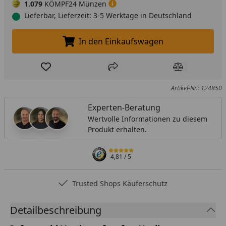
1.079
KÖMPF24 Münzen
Lieferbar, Lieferzeit: 3-5 Werktage in Deutschland
In den Einkaufswagen
In den Einkaufswagen legen
Produkt zur Wunschliste hinzufügen
Teilen
Produkt Ver
Artikel-Nr.: 124850
Experten-Beratung
Wertvolle Informationen zu diesem
Produkt erhalten.
4,81
/ 5
Trusted Shops Käuferschutz
Detailbeschreibung