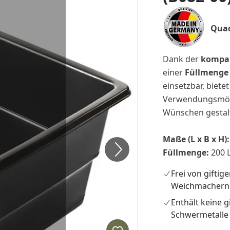
Quad
Dank der
kompa
einer
Füllmenge 
einsetzbar, biete
Verwendungsmögl
Wünschen gestal
Maße (L x B x H):
Füllmenge:
200 L
Frei von giftig
Weichmachern
Enthält keine g
Schwermetalle