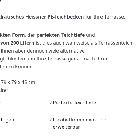
ratisches Heissner PE-Teichbecken
für Ihre Terrasse.
kten Form
, der
perfekten Teichtiefe
und
von 200 Litern
ist dies auch wahlweise als Terrassenteich
t Ihnen aber dennoch viele alternative
ichkeiten, um Ihre Terrasse genau nach Ihren
ten zu können.
79 x 79 x 45 cm
iter
en
Perfekte Teichtiefe
iftigen
Flexibel kombinier- und
erweiterbar