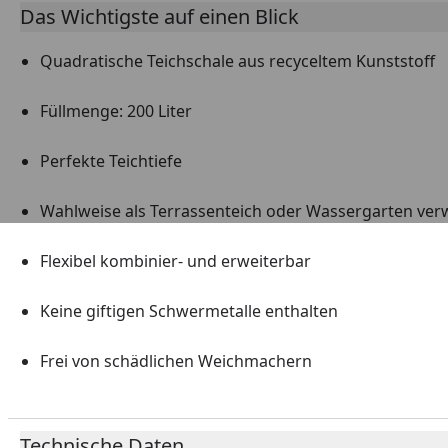
Das Wichtigste auf einen Blick
Quadratische Teichschale aus recyceltem Kunststoff
Füllmenge: 200 Liter
Perfekte Teichtiefe
Wahlweise als Terrassenteich oder Wassergarten ve
Flexibel kombinier- und erweiterbar
Keine giftigen Schwermetalle enthalten
Frei von schädlichen Weichmachern
Technische Daten