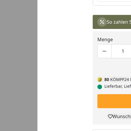
So zahlen 
Menge
Produktmen
Pro
80
KÖMPF24 
Lieferbar, Li
Wunschl
Pro