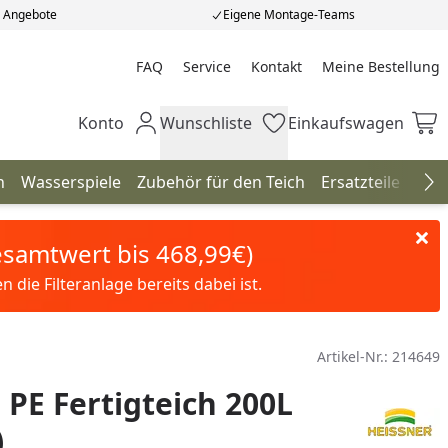
e Angebote
Eigene Montage-Teams
FAQ
Service
Kontakt
Meine Bestellung
Meine Bestellung
Konto
Wunschliste
Einkaufswagen
Mein Konto
Wunschliste
Einkaufswagen
n
Wasserspiele
Zubehör für den Teich
Ersatzteile
Neu
Na
Gesamtwert bis 468,99€)
die Filteranlage bereits dabei ist.
Artikel-Nr.:
214649
 PE Fertigteich 200L
)