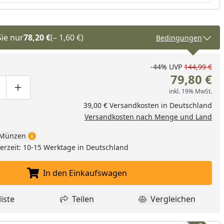
Sie nur
78,20 €
(– 1,60 €)
Bedingungen
-44%
UVP
144,99 €
79,80 €
inkl. 19% MwSt.
ge um eins verringern
duktmenge manuell eingeben
Produktmenge um eins erhöhen
39,00 € Versandkosten in Deutschland
Versandkosten nach Menge und Land
Münzen
eferzeit: 10-15 Werktage in Deutschland
In den Einkaufswagen
In den Einkaufswagen legen
iste
Teilen
Vergleichen
dukt zur Wunschliste hinzufügen
Teilen
Produkt Vergle