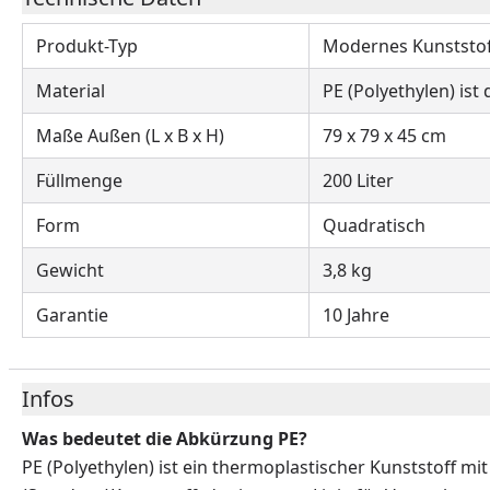
Produkt-Typ
Modernes Kunststof
Material
PE (Polyethylen) is
Maße Außen (L x B x H)
79 x 79 x 45 cm
Füllmenge
200 Liter
Form
Quadratisch
Gewicht
3,8 kg
Garantie
10 Jahre
Infos
Was bedeutet die Abkürzung PE?
PE (Polyethylen) ist ein thermoplastischer Kunststoff mi