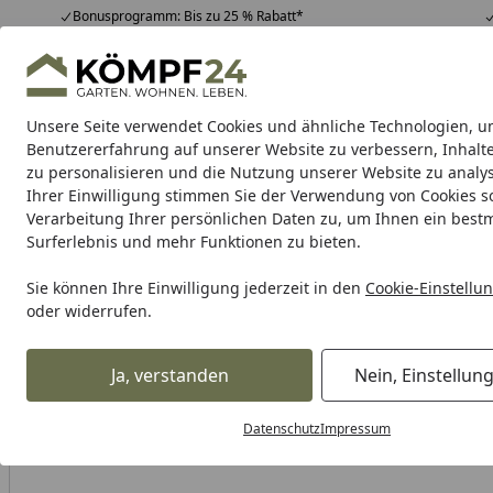
Bonusprogramm: Bis zu 25 % Rabatt*
Hotline
07051 / 9 22 22
4,81
/ 5
Mo-Fr. 8-16 Uhr
25.956 Bewertungen
Unsere Seite verwendet Cookies und ähnliche Technologien, u
Alle Produkte
Highlights
Tipps & Tricks
Alle Produkte
Benutzererfahrung auf unserer Website zu verbessern, Inhalt
zu personalisieren und die Nutzung unserer Website zu analys
Ihrer Einwilligung stimmen Sie der Verwendung von Cookies s
Teich
Teichbau
Teichfilter
Teichpumpe
Teichpf
Verarbeitung Ihrer persönlichen Daten zu, um Ihnen ein best
Surferlebnis und mehr Funktionen zu bieten.
Karibu Pools inkl. gra
Sie können Ihre Einwilligung jederzeit in den
Cookie-Einstellu
oder widerrufen.
Dein Traumpool im Sorglos-Paket: F
Ja, verstanden
Nein, Einstellun
Teich
Teichbau
Teichschalen
Heissner PE Fertigteich 2
Startseite
Datenschutz
Impressum