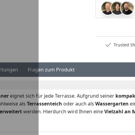
Deutschlands bester Händler
Trusted S
rtungen
Fragen zum Produkt
sner
eignet sich für jede Terrasse. Aufgrund seiner
kompak
ahlweise als
Terrassenteich
oder auch als
Wassergarten
ei
 erweitert
werden. Hierdurch wird Ihnen eine
Vielzahl an 