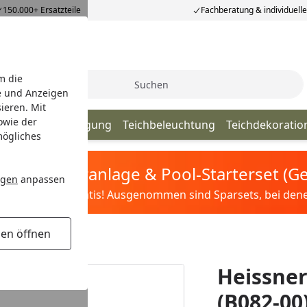
150.000+ Ersatzteile
Fachberatung & individuell
m die
Suche
e und Anzeigen
ieren. Mit
owie der
lege & Teichreinigung
Teichbeleuchtung
Teichdekoratio
mögliches
tis Sandfilteranlage & Pool-Starterset (
ngen
anpassen
ilter&Pflege gratis! Ausgenommen sind Sparsets, bei denen 
gen öffnen
00L (B082-00)
Heissner
(B082-00