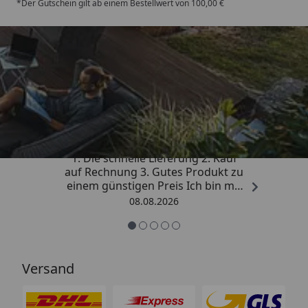
*Der Gutschein gilt ab einem Bestellwert von 100,00 €
Trusted Shops
4,81
/ 5
„Besonders gut gefallen hat mir :
1. Die schnelle Lieferung 2. Kauf
auf Rechnung 3. Gutes Produkt zu
einem günstigen Preis Ich bin mit
der Kaufabwicklung sehr
08.08.2026
zufrieden. Vielen Dank!“
Versand