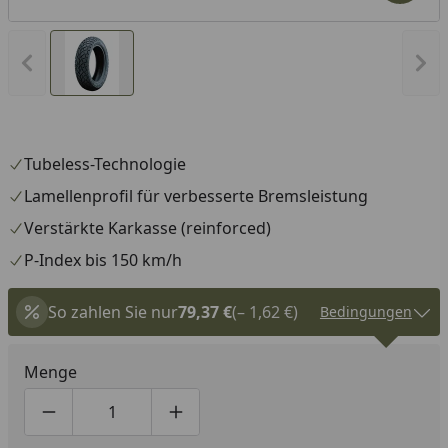
Vorheriges Bild anzeigen
Näc
Tubeless-Technologie
Lamellenprofil für verbesserte Bremsleistung
Verstärkte Karkasse (reinforced)
P-Index bis 150 km/h
So zahlen Sie nur
79,37 €
(– 1,62 €)
Bedingungen
Menge
Produktmenge um eins verringern
Produktmenge manuell eingeben
Produktmenge um eins erhöhen