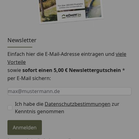
Newsletter
Einfach hier die E-Mail-Adresse eintragen und
viele
Vorteile
sowie
sofort einen 5,00 € Newslettergutschein
*
per E-Mail sichern:
Keine Eingabe erforderlich
Eingabe erforderlich
E-Mail *
Ich habe die
Datenschutzbestimmungen
zur
Kenntnis genommen
Anmelden