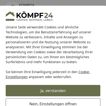
KÖMPF24
Öffnen
Banner schließen
KÖMPF24
kostenlos - Im App Store
Alle Produkte
Mein Konto
Wunschl
Eink
Unsere Seite verwendet Cookies und ähnliche
Technologien, um die Benutzererfahrung auf unserer
Hotline
4,81
/ 5
Suchen
Website zu verbessern, Inhalte und Anzeigen zu
personalisieren und die Nutzung unserer Website zu
analysieren. Mit Ihrer Einwilligung stimmen Sie der
Karibu Pools inkl. gratis Sandfilteranlage & Pool-
Verwendung von Cookies sowie der Verarbeitung Ihrer
Starterset (Gesamtwert bis 468,99€)
persönlichen Daten zu, um Ihnen ein bestmögliches
Surferlebnis und mehr Funktionen zu bieten.
Sie können Ihre Einwilligung jederzeit in den
Cookie-
Heidenau
Heidenau Rollerreifen Heidenau
Heidenau Rei
Einstellungen
anpassen oder widerrufen.
Startseite
Heidenau Reifen K66 LT 130/70-12
TL 62P reinforced
Ja, verstanden
Nein, Einstellungen öffnen