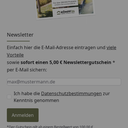
Newsletter
Einfach hier die E-Mail-Adresse eintragen und
viele
Vorteile
sowie
sofort einen 5,00 € Newslettergutschein
*
per E-Mail sichern:
Keine Eingabe erforderlich
Eingabe erforderlich
E-Mail *
Ich habe die
Datenschutzbestimmungen
zur
Kenntnis genommen
Anmelden
*Der Gutschein gilt ab einem Bestellwert von 100,00 €