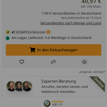
40,97 €
inkl. 19% MwSt.
7,90 € Versandkosten in Deutschland
Versandkostenfrei ab 10 Stück
Versandkosten nach Menge und Land
41
KÖMPF24 Münzen
Am Lager, Lieferzeit: 4-6 Werktage in Deutschland
In den Einkaufswagen
In den Einkaufswagen legen
Produkt zur Wunschliste hinzufügen
Teilen
Produkt Ver
Artikel-Nr.: 6953027
Online
Experten-Beratung
Anrufen, beraten lassen und
telefonisch bestellen.
4,81
/ 5