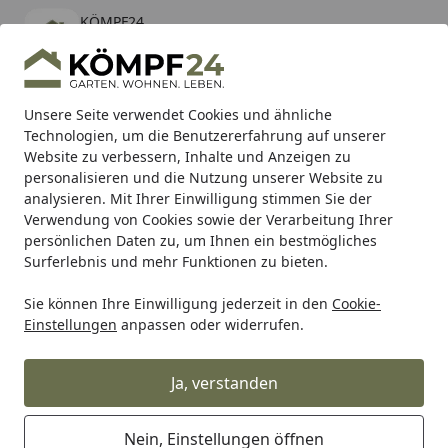
KÖMPF24
Öffnen
Banner schließen
KÖMPF24
kostenlos - Im App Store
Alle Produkte
Mein Konto
Wunschl
Eink
Unsere Seite verwendet Cookies und ähnliche
Technologien, um die Benutzererfahrung auf unserer
Hotline
4,81
/ 5
Suchen
Website zu verbessern, Inhalte und Anzeigen zu
personalisieren und die Nutzung unserer Website zu
analysieren. Mit Ihrer Einwilligung stimmen Sie der
Karibu Pools inkl. gratis Sandfilteranlage & Pool-
Verwendung von Cookies sowie der Verarbeitung Ihrer
Starterset (Gesamtwert bis 468,99€)
persönlichen Daten zu, um Ihnen ein bestmögliches
Surferlebnis und mehr Funktionen zu bieten.
Sie können Ihre Einwilligung jederzeit in den
Cookie-
Heidenau
Heidenau Rollerreifen Heidenau
Heidenau Rei
Einstellungen
anpassen oder widerrufen.
Startseite
Heidenau Reifen K58 3.50-10 TT 59M
reinforced
Ja, verstanden
5
(1 Bewertung)
Nein, Einstellungen öffnen