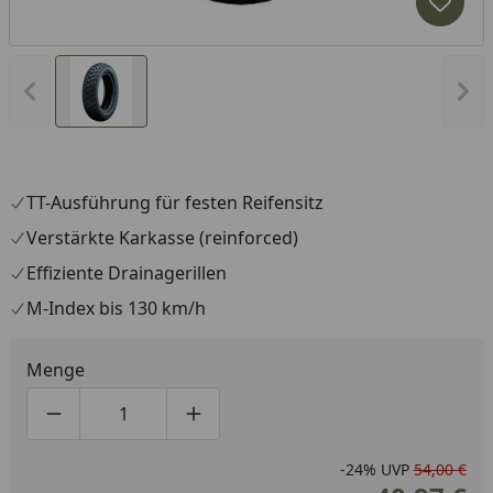
Produk
Vorheriges Bild anzeigen
Näc
TT-Ausführung für festen Reifensitz
Verstärkte Karkasse (reinforced)
Effiziente Drainagerillen
M-Index bis 130 km/h
Menge
Produktmenge um eins verringern
Produktmenge manuell eingeben
Produktmenge um eins erhöhen
-24%
UVP
54,00 €