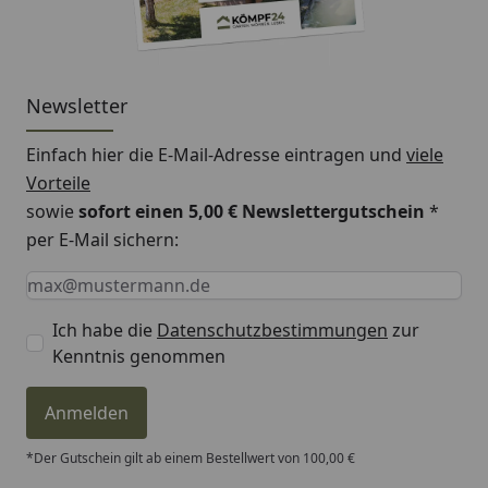
Newsletter
Einfach hier die E-Mail-Adresse eintragen und
viele
Vorteile
sowie
sofort einen 5,00 € Newslettergutschein
*
per E-Mail sichern:
Keine Eingabe erforderlich
Eingabe erforderlich
E-Mail *
Ich habe die
Datenschutzbestimmungen
zur
Kenntnis genommen
Anmelden
*Der Gutschein gilt ab einem Bestellwert von 100,00 €