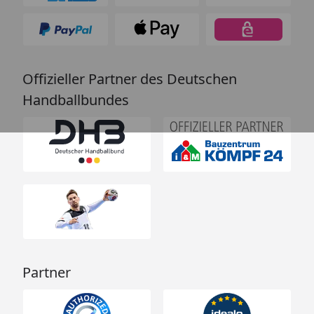
Offizieller Partner des Deutschen
Handballbundes
Partner