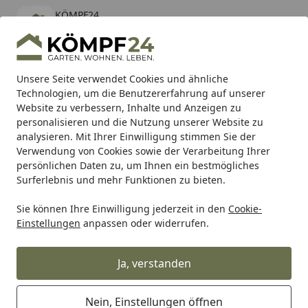
KÖMPF24
Öffnen
Banner schließen
KÖMPF24
kostenlos - Im App Store
Alle Produkte
Mein Konto
Wunschl
Eink
Unsere Seite verwendet Cookies und ähnliche
Technologien, um die Benutzererfahrung auf unserer
Hotline
4,81
/ 5
Suchen
Website zu verbessern, Inhalte und Anzeigen zu
personalisieren und die Nutzung unserer Website zu
analysieren. Mit Ihrer Einwilligung stimmen Sie der
Karibu Pools inkl. gratis Sandfilteranlage & Pool-
Verwendung von Cookies sowie der Verarbeitung Ihrer
Starterset (Gesamtwert bis 468,99€)
persönlichen Daten zu, um Ihnen ein bestmögliches
Surferlebnis und mehr Funktionen zu bieten.
Sie können Ihre Einwilligung jederzeit in den
Cookie-
Heidenau
Heidenau Rollerreifen Heidenau
Heidenau Rei
Einstellungen
anpassen oder widerrufen.
Startseite
Heidenau Reifen K47 3.50-10 TL 59M
reinforced
Ja, verstanden
Nein, Einstellungen öffnen