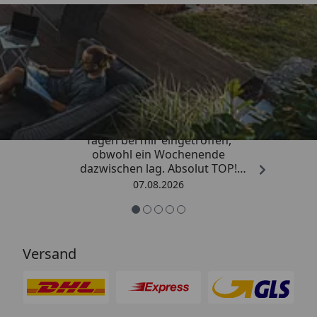
Trusted Shops
4,81
/ 5
„Die Bestellung ist innerhalb von 4
Tagen bei mir eingetroffen,
obwohl ein Wochenende
dazwischen lag. Absolut TOP!
Sicherlich nicht die letzte
07.08.2026
Bestellung. Vielen Dank und weiter
so.“
Versand