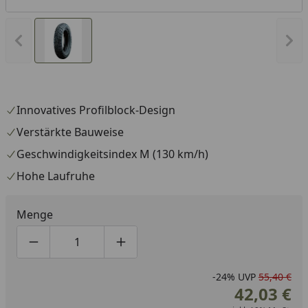
Vorheriges Bild anzeigen
Näc
Innovatives Profilblock-Design
Verstärkte Bauweise
Geschwindigkeitsindex M (130 km/h)
Hohe Laufruhe
Menge
Produktmenge um eins verringern
Produktmenge manuell eingeben
Produktmenge um eins erhöhen
-24%
UVP
55,40 €
42,03 €