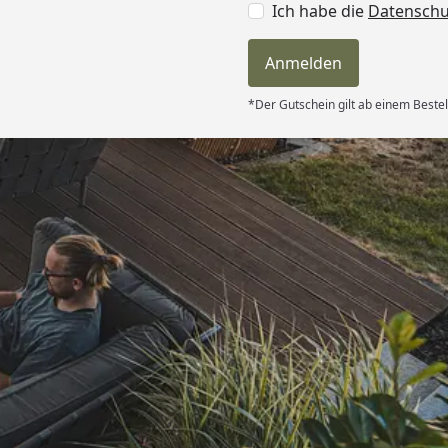
Ich habe die
Datensch
Anmelden
*Der Gutschein gilt ab einem Bestel
Versand
le Lieferung.
ürlich im
ch werde die
er bestellen
schaft gute
6
🏾“
Akzeptierte Zahlungsa