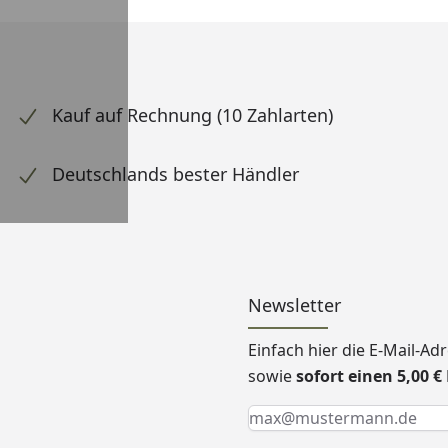
Kauf auf Rechnung (10 Zahlarten)
Deutschlands bester Händler
Newsletter
Einfach hier die E-Mail-A
sowie
sofort einen 5,00 
Keine Eingabe erforderlic
Eingabe erforderlich
E-Mail *