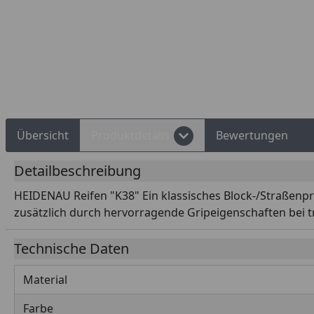
Rechnungskauf
Montageservice
Übersicht
Produktdetails
Bewertungen
Detailbeschreibung
HEIDENAU Reifen "K38" Ein klassisches Block-/Straßenpro
zusätzlich durch hervorragende Gripeigenschaften bei 
Technische Daten
Material
Farbe