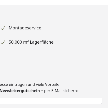
Montageservice
50.000 m² Lagerfläche
dresse eintragen und
viele Vorteile
€ Newslettergutschein
* per E-Mail sichern:
h