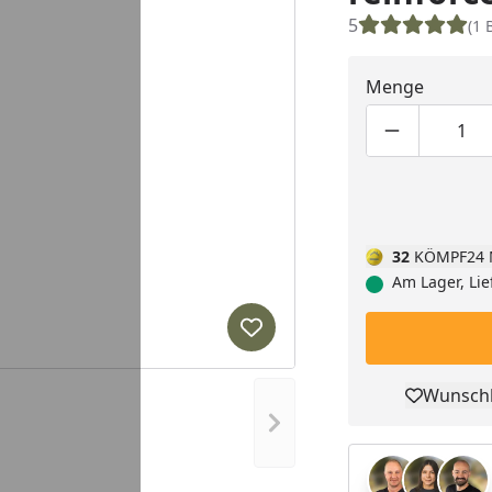
5
(1 
Menge
Produktmen
Pro
32
KÖMPF24 
Am Lager, Lie
Produkt zur Wunschliste hi
Wunschl
Pro
Nächstes Bild anzeigen