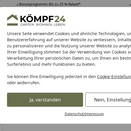
Bonusprogramm: Bis zu 25 % Rabatt*
Hotline
07051 / 9 22 22
4,81
/ 5
Mo-Fr. 8-16 Uhr
25.974 Bewertungen
Unsere Seite verwendet Cookies und ähnliche Technologien, u
Alle Produkte
Highlights
Tipps & Tricks
Alle Produkte
Benutzererfahrung auf unserer Website zu verbessern, Inhalt
zu personalisieren und die Nutzung unserer Website zu analys
Ihrer Einwilligung stimmen Sie der Verwendung von Cookies s
Heidenau
Pitbike Reifen
Rollerreifen Heidenau
Verarbeitung Ihrer persönlichen Daten zu, um Ihnen ein best
Surferlebnis und mehr Funktionen zu bieten.
Karibu Pools inkl. gra
Sie können Ihre Einwilligung jederzeit in den
Cookie-Einstellu
oder widerrufen.
Dein Traumpool im Sorglos-Paket: F
Ja, verstanden
Nein, Einstellun
Heidenau
Heidenau Rollerreifen Heidenau
Heidenau K38
Startseite
Datenschutz
Impressum