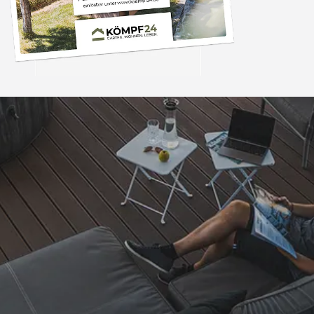
Trusted Shops
„Hervorragend schnel
Die Ware war nat
perfekten Zustand. I
nächsten Tage wied
4,81
/ 5
25.974 Bewertungen
Grüße an die Beleg
08.08.202
Arbeit👍🏾👍
Auszeichnungen