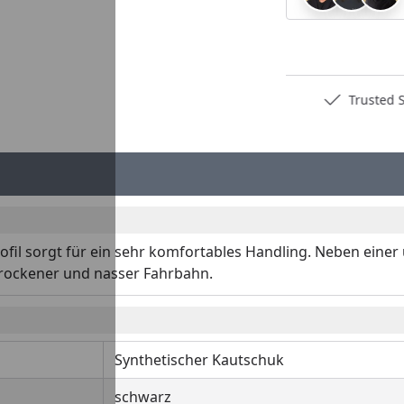
Deutschlands bester Händler
Trusted S
fil sorgt für ein sehr komfortables Handling. Neben einer 
trockener und nasser Fahrbahn.
Synthetischer Kautschuk
schwarz