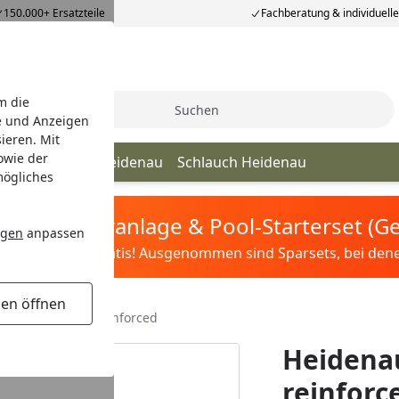
150.000+ Ersatzteile
Fachberatung & individuell
m die
Suche
e und Anzeigen
ieren. Mit
owie der
Strassenreifen Heidenau
Schlauch Heidenau
mögliches
tis Sandfilteranlage & Pool-Starterset (
ngen
anpassen
ilter&Pflege gratis! Ausgenommen sind Sparsets, bei denen 
gen öffnen
 3.00-10 TT 50J reinforced
Heidenau
reinforc