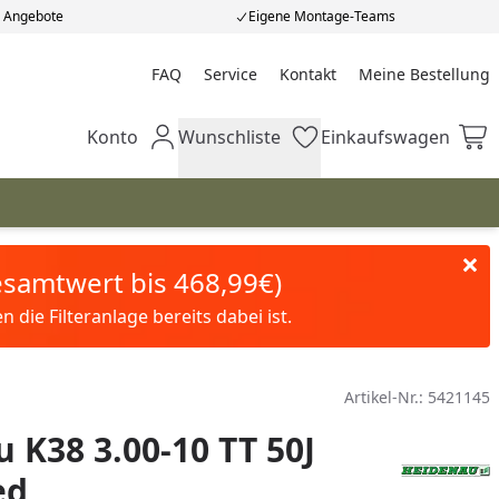
e Angebote
Eigene Montage-Teams
FAQ
Service
Kontakt
Meine Bestellung
Meine Bestellung
Konto
Wunschliste
Einkaufswagen
Mein Konto
Wunschliste
Einkaufswagen
Gesamtwert bis 468,99€)
die Filteranlage bereits dabei ist.
Artikel-Nr.:
5421145
 K38 3.00-10 TT 50J
ed