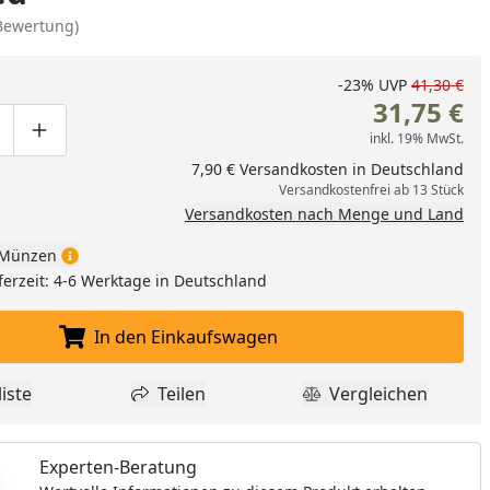
Bewertung)
-23%
UVP
41,30 €
31,75 €
inkl. 19% MwSt.
ge um eins verringern
duktmenge manuell eingeben
Produktmenge um eins erhöhen
7,90 € Versandkosten in Deutschland
Versandkostenfrei ab 13 Stück
Versandkosten nach Menge und Land
Münzen
ferzeit: 4-6 Werktage in Deutschland
In den Einkaufswagen
nzufügen
In den Einkaufswagen legen
iste
Teilen
Vergleichen
dukt zur Wunschliste hinzufügen
Teilen
Produkt Vergle
Experten-Beratung