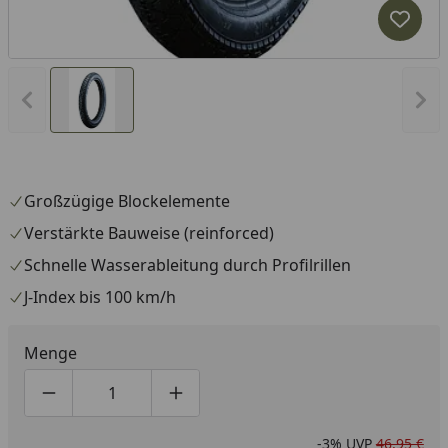
Produk
Vorheriges Bild anzeigen
Näc
Großzügige Blockelemente
Verstärkte Bauweise (reinforced)
Schnelle Wasserableitung durch Profilrillen
J-Index bis 100 km/h
Menge
Produktmenge um eins verringern
Produktmenge manuell eingeben
Produktmenge um eins erhöhen
-3%
UVP
46,95 €