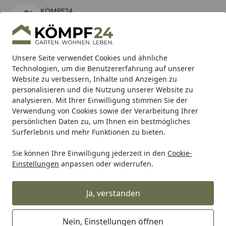
KÖMPF24
Öffnen
Banner schließen
KÖMPF24
kostenlos - Im App Store
Alle Produkte
Mein Konto
Wunschl
Eink
Unsere Seite verwendet Cookies und ähnliche
Technologien, um die Benutzererfahrung auf unserer
Hotline
4,81
/ 5
Suchen
Website zu verbessern, Inhalte und Anzeigen zu
personalisieren und die Nutzung unserer Website zu
analysieren. Mit Ihrer Einwilligung stimmen Sie der
Karibu Pools inkl. gratis Sandfilteranlage & Pool-
Verwendung von Cookies sowie der Verarbeitung Ihrer
Starterset (Gesamtwert bis 468,99€)
persönlichen Daten zu, um Ihnen ein bestmögliches
Surferlebnis und mehr Funktionen zu bieten.
Sie können Ihre Einwilligung jederzeit in den
Cookie-
Heidenau
Heidenau Rollerreifen Heidenau
Heidenau Rei
Einstellungen
anpassen oder widerrufen.
Startseite
Heidenau Reifen K36/1 2.75-16 TT
46J reinforced
Ja, verstanden
Nein, Einstellungen öffnen