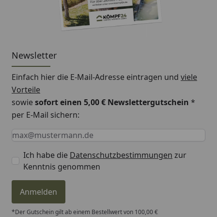
Newsletter
Einfach hier die E-Mail-Adresse eintragen und
viele
Vorteile
sowie
sofort einen 5,00 € Newslettergutschein
*
per E-Mail sichern:
Keine Eingabe erforderlich
Eingabe erforderlich
E-Mail *
Ich habe die
Datenschutzbestimmungen
zur
Kenntnis genommen
Anmelden
*Der Gutschein gilt ab einem Bestellwert von 100,00 €