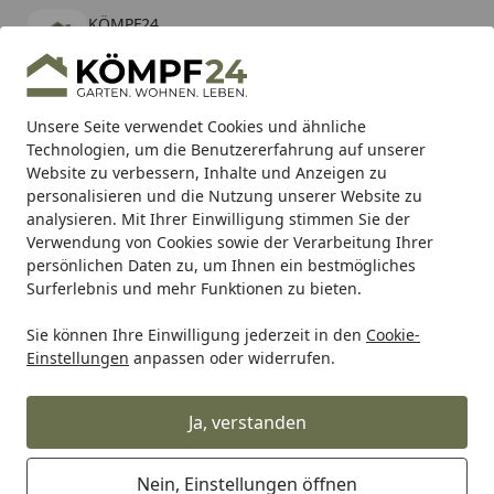
KÖMPF24
Öffnen
Banner schließen
KÖMPF24
kostenlos - Im App Store
Alle Produkte
Mein Konto
Wunschl
Eink
Unsere Seite verwendet Cookies und ähnliche
Technologien, um die Benutzererfahrung auf unserer
Hotline
4,81
/ 5
Suchen
Website zu verbessern, Inhalte und Anzeigen zu
personalisieren und die Nutzung unserer Website zu
analysieren. Mit Ihrer Einwilligung stimmen Sie der
Karibu Pools inkl. gratis Sandfilteranlage & Pool-
Verwendung von Cookies sowie der Verarbeitung Ihrer
Starterset (Gesamtwert bis 468,99€)
persönlichen Daten zu, um Ihnen ein bestmögliches
Surferlebnis und mehr Funktionen zu bieten.
Sie können Ihre Einwilligung jederzeit in den
Cookie-
Meister
Meister Handmuster
HANDMUSTER MeisterWerke 
Einstellungen
anpassen oder widerrufen.
Startseite
HANDMUSTER MeisterWerke
Laminatboden MeisterDesign.
Ja, verstanden
laminate LC 55 Risseiche hell 1-St
6258
Nein, Einstellungen öffnen