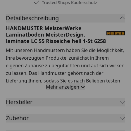
Trusted Shops Käuferschutz
Detailbeschreibung
HANDMUSTER MeisterWerke
Laminatboden MeisterDesign.
laminate LC 55 Risseiche hell 1-St 6258
Mit unseren Handmustern haben Sie die Möglichkeit,
Ihre bevorzugten Produkte zunächst in Ihrem
eigenen Zuhause zu begutachten und auf sich wirken
zu lassen. Das Handmuster gehört nach der
Lieferung Ihnen, sodass Sie es nach Belieben testen
Mehr anzeigen
können.
Ihre Vorteile auf einen Blick:
Hersteller
Sorgfältige Auswahl:
Testen Sie Handmuster
Zubehör
verschiedener Sortimente, Hersteller, Preisklassen
und Qualitäten ausgiebig.