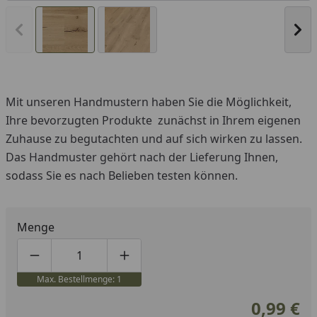
Vorheriges Bild anzeigen
Näc
Mit unseren Handmustern haben Sie die Möglichkeit,
Ihre bevorzugten Produkte zunächst in Ihrem eigenen
Zuhause zu begutachten und auf sich wirken zu lassen.
Das Handmuster gehört nach der Lieferung Ihnen,
sodass Sie es nach Belieben testen können.
Menge
Produktmenge um eins verringern
Produktmenge manuell eingeben
Produktmenge um eins erhöhen
Max. Bestellmenge: 1
0,99 €