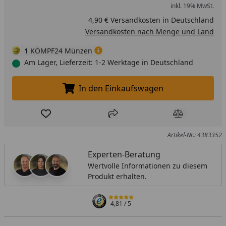
inkl. 19% MwSt.
4,90 € Versandkosten in Deutschland
Versandkosten nach Menge und Land
1
KÖMPF24 Münzen
Am Lager, Lieferzeit: 1-2 Werktage in Deutschland
In den Einkaufswagen
In den Einkaufswagen legen
Produkt zur Wunschliste hinzufügen
Teilen
Produkt Ver
Artikel-Nr.: 4383352
Experten-Beratung
Wertvolle Informationen zu diesem
Produkt erhalten.
4,81
/ 5