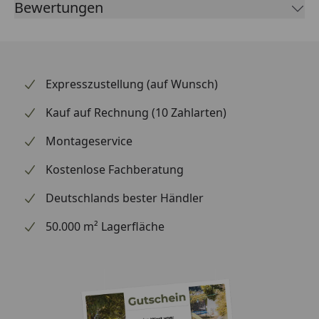
Bewertungen
Praxisnahe Tests:
Simulieren Sie den Alltag – wie
wirken sich Rotweinflecken oder stehendes
Wasser auf dem Boden aus? Entfernen Sie Ketchup
auch nach einer Stunde noch problemlos? Lassen
Sie ruhig mal einen Hammer fallen oder stellen Sie
Expresszustellung (auf Wunsch)
einen Stuhl auf das Muster und setzen Sie sich
Kauf auf Rechnung (10 Zahlarten)
dann hin. Beobachten Sie, ob sich der Stuhl in den
Boden eindrückt.
Montageservice
Alltagstauglichkeit:
Steinchen unter den
Kostenlose Fachberatung
Schuhen, scharfe Kratzer – testen Sie, wie robust
das Material ist.
Deutschlands bester Händler
Optik und Design:
Halten Sie Wandpaneele an die
50.000 m² Lagerfläche
Wand – vertikal und horizontal, um die
Farbwirkung zu vergleichen. Welche Farbe
harmoniert am besten mit Ihren Möbeln, dem
Esstisch oder Bett? Welche Terrassendiele passt zu
Ihren Gartenmöbeln und Pflanzkästen?