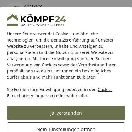
KÖMPF24
Öffnen
Banner schließen
KÖMPF24
kostenlos - Im App Store
Alle Produkte
Mein Konto
Wunschl
Eink
Unsere Seite verwendet Cookies und ähnliche
Technologien, um die Benutzererfahrung auf unserer
Hotline
4,81
/ 5
Suchen
Website zu verbessern, Inhalte und Anzeigen zu
personalisieren und die Nutzung unserer Website zu
analysieren. Mit Ihrer Einwilligung stimmen Sie der
Karibu Pools inkl. gratis Sandfilteranlage & Pool-
Verwendung von Cookies sowie der Verarbeitung Ihrer
Starterset (Gesamtwert bis 468,99€)
persönlichen Daten zu, um Ihnen ein bestmögliches
Surferlebnis und mehr Funktionen zu bieten.
Sie können Ihre Einwilligung jederzeit in den
Cookie-
Meister
Meister Handmuster
HANDMUSTER MeisterWerke 
Einstellungen
anpassen oder widerrufen.
Startseite
HANDMUSTER MeisterWerke
Designboden rigid RL 400 S Eiche
Ja, verstanden
Natural Spring 7431
Nein, Einstellungen öffnen