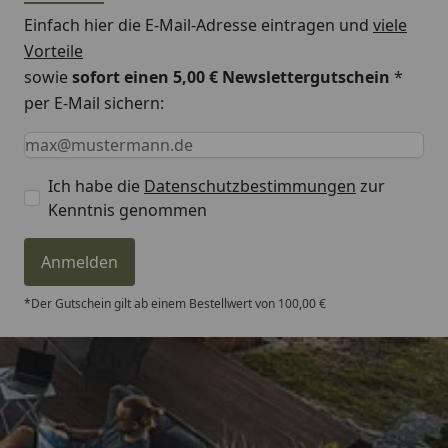
Einfach hier die E-Mail-Adresse eintragen und
viele
Vorteile
sowie
sofort einen 5,00 € Newslettergutschein
*
per E-Mail sichern:
Keine Eingabe erforderlich
Eingabe erforderlich
E-Mail *
Ich habe die
Datenschutzbestimmungen
zur
Kenntnis genommen
Anmelden
*Der Gutschein gilt ab einem Bestellwert von 100,00 €
Trusted Shops