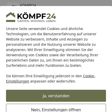
KÖMPF24
Öffnen
Banner schließen
KÖMPF24
kostenlos - Im App Store
Alle Produkte
Mein Konto
Wunschl
Eink
Unsere Seite verwendet Cookies und ähnliche
Technologien, um die Benutzererfahrung auf unserer
Hotline
4,81
/ 5
Suchen
Website zu verbessern, Inhalte und Anzeigen zu
personalisieren und die Nutzung unserer Website zu
analysieren. Mit Ihrer Einwilligung stimmen Sie der
Karibu Pools inkl. gratis Sandfilteranlage & Pool-
Verwendung von Cookies sowie der Verarbeitung Ihrer
Starterset (Gesamtwert bis 468,99€)
persönlichen Daten zu, um Ihnen ein bestmögliches
Surferlebnis und mehr Funktionen zu bieten.
Sie können Ihre Einwilligung jederzeit in den
Cookie-
Gloria
Gloria Feuerlöscher
Gloria Pulver-Feuerlöscher P 
Einstellungen
anpassen oder widerrufen.
Startseite
Gloria Pulver-Feuerlöscher P 6 Pro
Ja, verstanden
Nein, Einstellungen öffnen