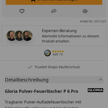
In den Einkaufswagen legen
Produkt zur Wunschliste hinzufügen
Teilen
Produkt Ver
Artikel-Nr.: 3011225
Experten-Beratung
Wertvolle Informationen zu diesem
Produkt erhalten.
4,81
/ 5
Trusted Shops Käuferschutz
Detailbeschreibung
Gloria Pulver-Feuerlöscher P 6 Pro
Tragbarer Pulver-Aufladefeuerlöscher mit