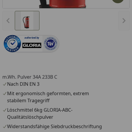
Vorheriges Bild anzeigen
Näc
authorized.by
m.Wh. Pulver 34A 233B C
Nach DIN EN 3
Mit ergonomisch geformten, extrem
stabilem Tragegriff
Löschmittel 6kg GLORIA-ABC-
Qualitätslöschpulver
Widerstandsfähige Siebdruckbeschriftung