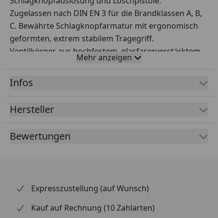
Schlagknopfauslösung und Löschpistole.
Zugelassen nach DIN EN 3 für die Brandklassen A, B,
C. Bewährte Schlagknopfarmatur mit ergonomisch
geformten, extrem stabilem Tragegriff.
Ventilkörper aus hochfestem, glasfaserverstärktem
Mehr anzeigen
Spezialkunststoff. Metall-Überwurfmutter schwarz
eloxiert.
Infos
Wiederbefüllbare, innenliegende CO2 -
Treibmittelflasche, pulverbeschichtet.
Hersteller
Qualitäts-Schlauchleitung mit Gewebeeinlage aus
synthetischem Kautschukmaterial mit dreh- und
Bewertungen
abstellbarer Löschpistole.
Löschmittel: 6 kg GLORIA-ABC-Qualitätslöschpulver
CE-Behälter mit großer Einfüllöffnung (Ventilgewinde
M74x2).
Expresszustellung (auf Wunsch)
Außen mit schwermetallfreier
Polyesterharzbeschichtung, rot, RAL 3000, mit zwei
Kauf auf Rechnung (10 Zahlarten)