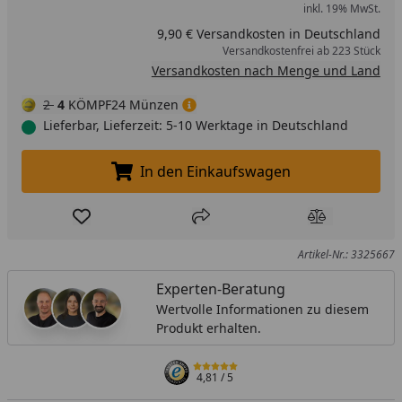
inkl. 19% MwSt.
9,90 € Versandkosten in Deutschland
Versandkostenfrei ab 223 Stück
Versandkosten nach Menge und Land
2
4
KÖMPF24 Münzen
Lieferbar, Lieferzeit: 5-10 Werktage in Deutschland
In den Einkaufswagen
In den Einkaufswagen legen
Produkt zur Wunschliste hinzufügen
Teilen
Produkt Ver
Artikel-Nr.: 3325667
Experten-Beratung
Wertvolle Informationen zu diesem
Produkt erhalten.
4,81
/ 5