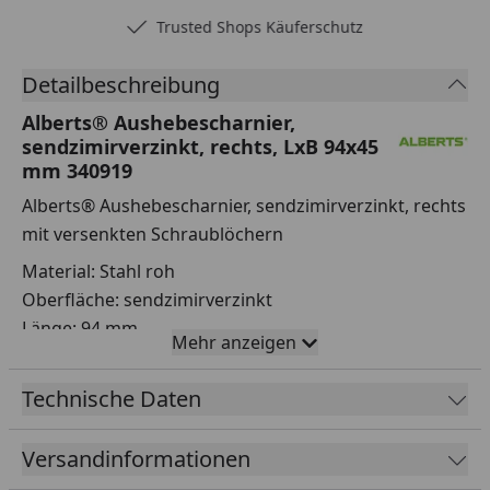
Trusted Shops Käuferschutz
Detailbeschreibung
Alberts® Aushebescharnier,
sendzimirverzinkt, rechts, LxB 94x45
mm 340919
Alberts® Aushebescharnier, sendzimirverzinkt, rechts
mit versenkten Schraublöchern
Material: Stahl roh
Oberfläche: sendzimirverzinkt
Länge: 94 mm
Mehr anzeigen
Breite: 45 mm
Materialstärke: 2,50 mm
Technische Daten
Anzahl Löcher: 6
Loch: ⌀5 mm
Versandinformationen