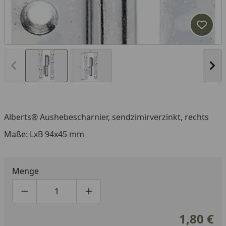
Produk
Vorheriges Bild anzeigen
Näc
Alberts® Aushebescharnier, sendzimirverzinkt, rechts
Maße: LxB 94x45 mm
Menge
Produktmenge um eins verringern
Produktmenge manuell eingeben
Produktmenge um eins erhöhen
1,80 €