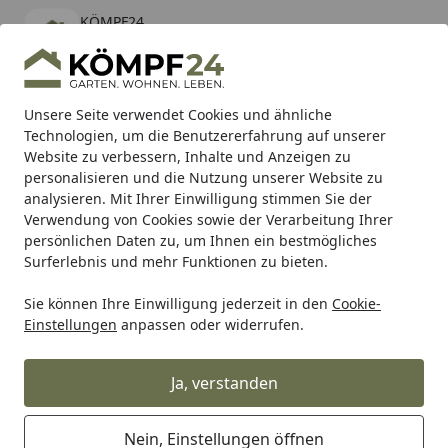
KÖMPF24
Öffnen
Banner schließen
KÖMPF24
kostenlos - Im App Store
Alle Produkte
Mein Konto
Wunschl
Eink
Unsere Seite verwendet Cookies und ähnliche
Technologien, um die Benutzererfahrung auf unserer
Hotline
4,81
/ 5
Suchen
Website zu verbessern, Inhalte und Anzeigen zu
personalisieren und die Nutzung unserer Website zu
analysieren. Mit Ihrer Einwilligung stimmen Sie der
Karibu Pools inkl. gratis Sandfilteranlage & Pool-
Verwendung von Cookies sowie der Verarbeitung Ihrer
Starterset (Gesamtwert bis 468,99€)
persönlichen Daten zu, um Ihnen ein bestmögliches
Surferlebnis und mehr Funktionen zu bieten.
Sie können Ihre Einwilligung jederzeit in den
Cookie-
Alberts
Alberts Eisenwaren
Alberts Scharniere
Albert
Einstellungen
anpassen oder widerrufen.
Startseite
Alberts® Aushebescharnier,
sendzimirverzinkt, rechts, LxB
Ja, verstanden
94x45 mm 340919
Nein, Einstellungen öffnen