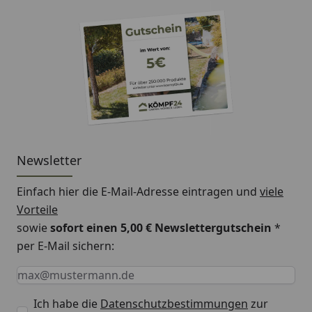
Newsletter
Einfach hier die E-Mail-Adresse eintragen und
viele
Vorteile
sowie
sofort einen 5,00 € Newslettergutschein
*
per E-Mail sichern:
Keine Eingabe erforderlich
Eingabe erforderlich
E-Mail *
Ich habe die
Datenschutzbestimmungen
zur