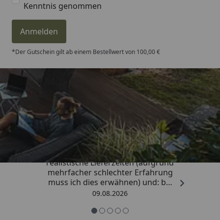
Kenntnis genommen
Anmelden
*Der Gutschein gilt ab einem Bestellwert von 100,00 €
Trusted Shops
4,81
/ 5
„Sehr gute Qualitäts-Markenware,
realistische Lieferzeiten (aufgrund
mehrfacher schlechter Erfahrung
muss ich dies erwähnen) und: bei
Kritik kommt die Antwort
09.08.2026
offensichtlich von einem
Menschen mit Verstand und nicht