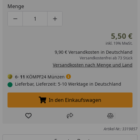
Menge
Produktmenge um eins verringern
Produktmenge manuell eingeben
Produktmenge um eins erhöhen
5,50 €
inkl. 19% MwSt.
9,90 € Versandkosten in Deutschland
Versandkostenfrei ab 73 Stück
Versandkosten nach Menge und Land
6
11
KÖMPF24 Münzen
Lieferbar, Lieferzeit: 5-10 Werktage in Deutschland
In den Einkaufswagen
In den Einkaufswagen legen
Produkt zur Wunschliste hinzufügen
Teilen
Produkt Ver
Artikel-Nr.: 3319857