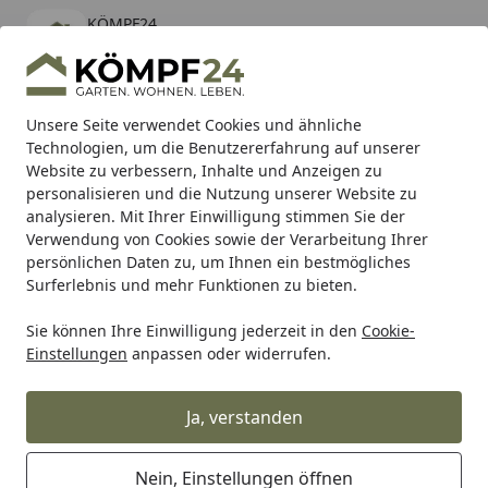
KÖMPF24
Öffnen
Banner schließen
KÖMPF24
kostenlos - Im App Store
Alle Produkte
Mein Konto
Wunschl
Eink
Unsere Seite verwendet Cookies und ähnliche
Technologien, um die Benutzererfahrung auf unserer
Hotline
4,81
/ 5
Suchen
Website zu verbessern, Inhalte und Anzeigen zu
personalisieren und die Nutzung unserer Website zu
analysieren. Mit Ihrer Einwilligung stimmen Sie der
Karibu Pools inkl. gratis Sandfilteranlage & Pool-
Verwendung von Cookies sowie der Verarbeitung Ihrer
Starterset (Gesamtwert bis 468,99€)
persönlichen Daten zu, um Ihnen ein bestmögliches
Surferlebnis und mehr Funktionen zu bieten.
Sie können Ihre Einwilligung jederzeit in den
Cookie-
Alberts
Alberts Eisenwaren
Alberts Holztorbeschläge
Einstellungen
anpassen oder widerrufen.
Startseite
Alberts® Auflaufstütze KTL schwarz
zum Aufschrauben HxB 50x90 mm
Ja, verstanden
Nein, Einstellungen öffnen