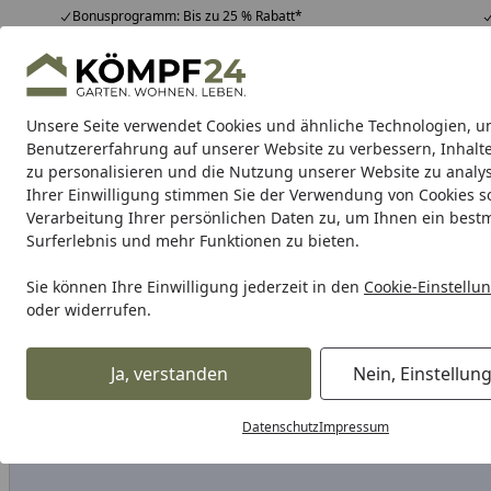
Bonusprogramm: Bis zu 25 % Rabatt*
Hotline
07051 / 9 22 22
4,81
/ 5
Mo-Fr. 8-16 Uhr
25.957 Bewertungen
Unsere Seite verwendet Cookies und ähnliche Technologien, u
Alle Produkte
Highlights
Tipps & Tricks
Alle Produkte
Benutzererfahrung auf unserer Website zu verbessern, Inhalt
zu personalisieren und die Nutzung unserer Website zu analys
Ihrer Einwilligung stimmen Sie der Verwendung von Cookies s
Teich
Teichbau
Teichfilter
Teichpumpe
Teichpf
Verarbeitung Ihrer persönlichen Daten zu, um Ihnen ein best
Surferlebnis und mehr Funktionen zu bieten.
Karibu Pools inkl. gra
Sie können Ihre Einwilligung jederzeit in den
Cookie-Einstellu
oder widerrufen.
Dein Traumpool im Sorglos-Paket: F
Ja, verstanden
Nein, Einstellun
Teich
Ersatzteile für den Teich
Ersatzteile für Teichfilter
Startseite
Datenschutz
Impressum