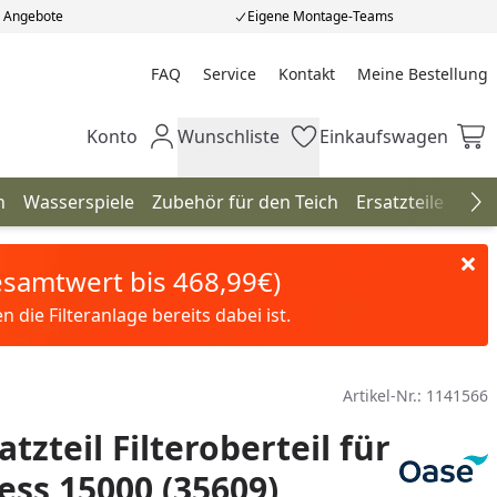
e Angebote
Eigene Montage-Teams
FAQ
Service
Kontakt
Meine Bestellung
Meine Bestellung
Konto
Wunschliste
Einkaufswagen
Mein Konto
Wunschliste
Einkaufswagen
n
Wasserspiele
Zubehör für den Teich
Ersatzteile
Neu
Na
Gesamtwert bis 468,99€)
die Filteranlage bereits dabei ist.
Artikel-Nr.:
1141566
tzteil Filteroberteil für
ss 15000 (35609)