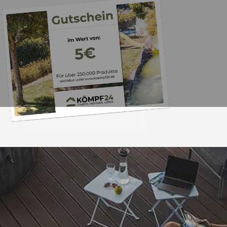
Trusted Shops
„- Retouren Bearbe
umgehend erl
4,81
/ 5