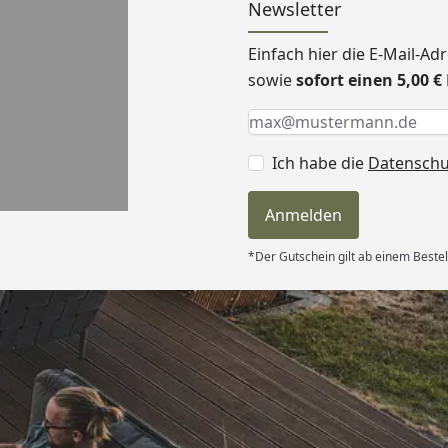
Newsletter
Einfach hier die E-Mail-A
sowie
sofort einen 5,00 
Keine Eingabe erforderlic
Eingabe erforderlich
E-Mail *
Ich habe die
Datensch
Anmelden
*Der Gutschein gilt ab einem Bestel
Versand
itung wurde
edigt“