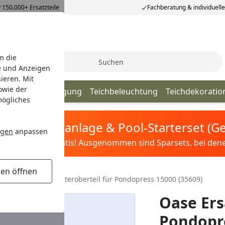
150.000+ Ersatzteile
Fachberatung & individuell
m die
Suche
e und Anzeigen
ieren. Mit
owie der
lege & Teichreinigung
Teichbeleuchtung
Teichdekoratio
mögliches
tis Sandfilteranlage & Pool-Starterset (
ngen
anpassen
ilter&Pflege gratis! Ausgenommen sind Sparsets, bei denen 
gen öffnen
Oase Ersatzteil Filteroberteil für Pondopress 15000 (35609)
Oase Ersa
Pondopre