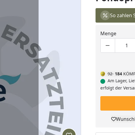
So zahlen 
Menge
Produktmen
Pro
92
184
KÖMP
Am Lager, Lie
erfolgt der Vers
Wunschl
Pro