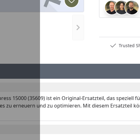
Produkt zur Wunschliste hi
Nächstes Bild anzeigen
Deutschlands bester Händler
Trusted S
ress 15000 (35609) ist ein Original-Ersatzteil, das speziel
ches zu erneuern und zu optimieren. Mit diesem Ersatzteil k