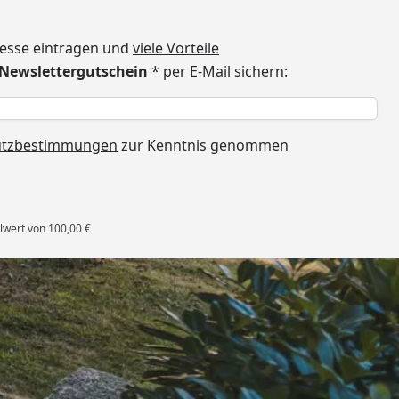
dresse eintragen und
viele Vorteile
€ Newslettergutschein
* per E-Mail sichern:
h
utzbestimmungen
zur Kenntnis genommen
lwert von 100,00 €