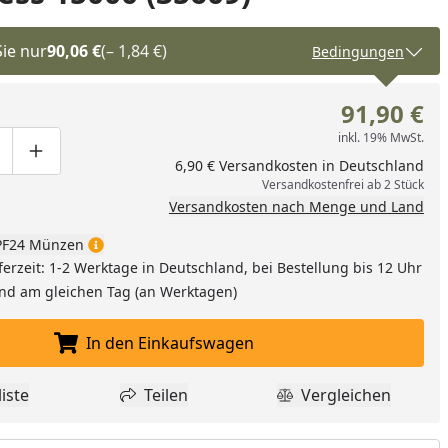
Sie nur
90,06 €
(– 1,84 €)
Bedingungen
91,90 €
inkl. 19% MwSt.
ge um eins verringern
duktmenge manuell eingeben
Produktmenge um eins erhöhen
6,90 € Versandkosten in Deutschland
Versandkostenfrei ab 2 Stück
Versandkosten nach Menge und Land
F24 Münzen
ferzeit: 1-2 Werktage in Deutschland, bei Bestellung bis 12 Uhr
and am gleichen Tag (an Werktagen)
In den Einkaufswagen
In den Einkaufswagen legen
iste
Teilen
Vergleichen
dukt zur Wunschliste hinzufügen
Teilen
Produkt Vergle