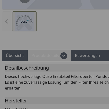
Vorheriges Bild anzeigen
Rechnungskauf
Montageservice
Übersicht
Produktdetails
Bewertungen
Detailbeschreibung
Dieses hochwertige Oase Ersatzteil Filteroberteil Pondop
Es ist eine zuverlässige Lösung, um den Filter Ihres Tei
erhalten.
Hersteller