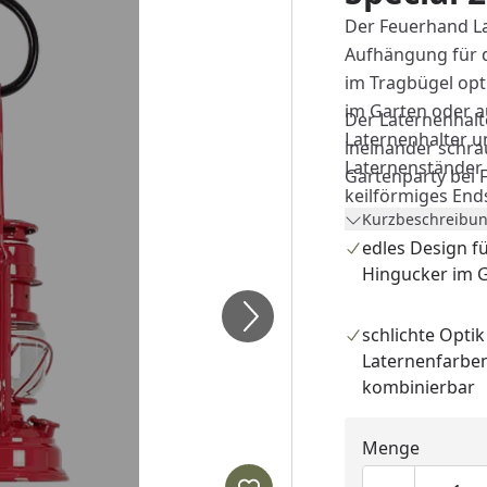
Der Feuerhand Lat
Aufhängung für d
im Tragbügel opt
im Garten oder au
Der Laternenhalte
Laternenhalter un
ineinander schra
Laternenständer 
Gartenparty bei 
keilförmiges End
Kurzbeschreibun
variieren. Mit d
edles Design f
Pulverbeschichtun
Hingucker im 
auch noch mit d
kombinierbar.
schlichte Optik
Laternenfarbe
Tipp: Eine Kombi
kombinierbar
positionierten L
besonderen Hing
Menge