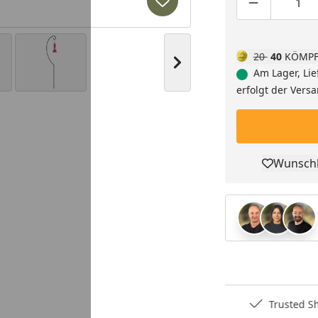
Produkt zur Wunschliste hi
Produktmen
Pro
20
40
KÖMPF
Nächstes Bild anzeigen
Am Lager, Lie
erfolgt der Vers
Wunschl
Pro
Deutschlands bester Händler
Trusted S