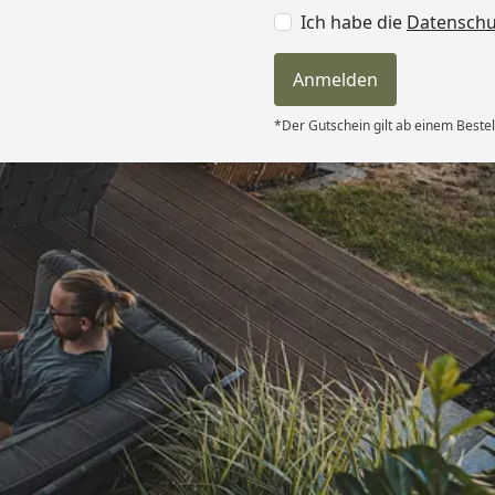
Ich habe die
Datensch
Anmelden
*Der Gutschein gilt ab einem Bestel
Versand
itung wurde
edigt“
6
Akzeptierte Zahlungsa