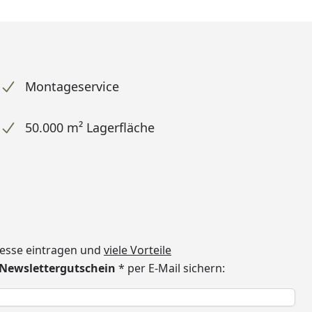
Montageservice
50.000 m² Lagerfläche
dresse eintragen und
viele Vorteile
€ Newslettergutschein
* per E-Mail sichern:
h