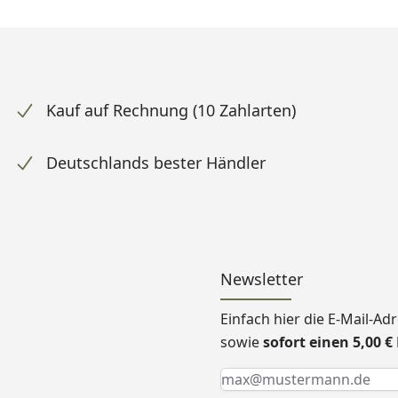
Kauf auf Rechnung (10 Zahlarten)
Deutschlands bester Händler
Newsletter
Einfach hier die E-Mail-A
sowie
sofort einen 5,00 
Keine Eingabe erforderlic
Eingabe erforderlich
E-Mail *