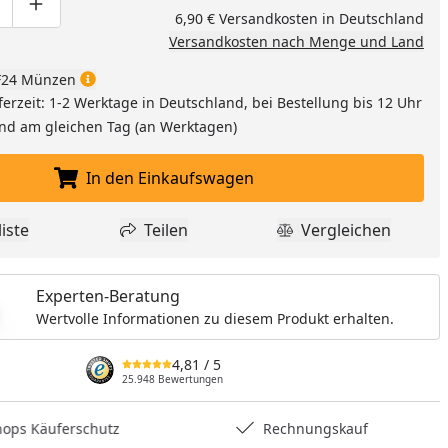
nzufügen
ge um eins verringern
duktmenge manuell eingeben
Produktmenge um eins erhöhen
6,90 € Versandkosten in Deutschland
Versandkosten nach Menge und Land
24 Münzen
ferzeit: 1-2 Werktage in Deutschland, bei Bestellung bis 12 Uhr
and am gleichen Tag (an Werktagen)
In den Einkaufswagen
In den Einkaufswagen legen
iste
Teilen
Vergleichen
dukt zur Wunschliste hinzufügen
Teilen
Produkt Vergle
Experten-Beratung
Wertvolle Informationen zu diesem Produkt erhalten.
4,81
/ 5
25.948 Bewertungen
hops Käuferschutz
Rechnungskauf