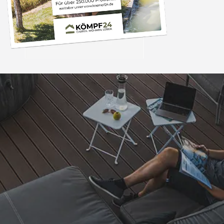
Trusted Shops
„- Retouren Bearbe
umgehend erl
4,81
/ 5
04.08.202
25.948 Bewertungen
Auszeichnungen