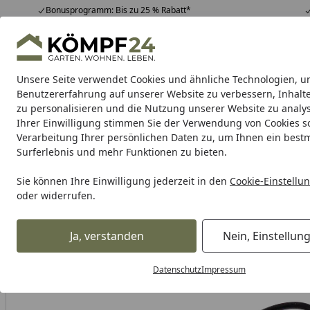
Bonusprogramm: Bis zu 25 % Rabatt*
Hotline
07051 / 9 22 22
4,81
/ 5
Mo-Fr. 8-16 Uhr
25.948 Bewertungen
Unsere Seite verwendet Cookies und ähnliche Technologien, u
Alle Produkte
Highlights
Tipps & Tricks
Alle Produkte
Benutzererfahrung auf unserer Website zu verbessern, Inhalt
zu personalisieren und die Nutzung unserer Website zu analys
Ihrer Einwilligung stimmen Sie der Verwendung von Cookies s
Feuerhand
Feuerhand Laterne
Feuerhand Feuers
Verarbeitung Ihrer persönlichen Daten zu, um Ihnen ein best
Surferlebnis und mehr Funktionen zu bieten.
Karibu Pools inkl. gra
Sie können Ihre Einwilligung jederzeit in den
Cookie-Einstellu
oder widerrufen.
Dein Traumpool im Sorglos-Paket: F
Ja, verstanden
Nein, Einstellun
Feuerhand
Feuerhand Zubehör
Feuerhand Laternenhalte
Startseite
Datenschutz
Impressum