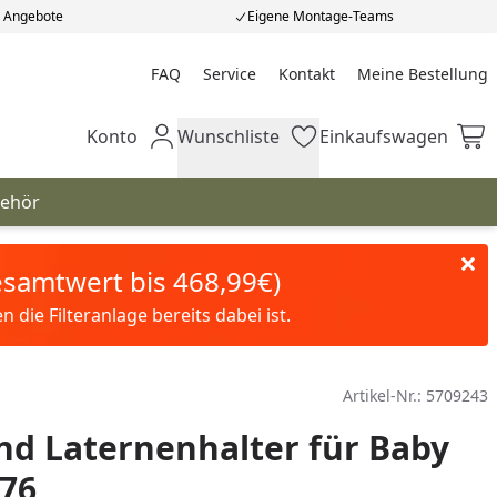
e Angebote
Eigene Montage-Teams
FAQ
Service
Kontakt
Meine Bestellung
Meine Bestellung
Konto
Wunschliste
Einkaufswagen
Mein Konto
Wunschliste
Einkaufswagen
behör
Gesamtwert bis 468,99€)
die Filteranlage bereits dabei ist.
Artikel-Nr.:
5709243
d Laternenhalter für Baby
276