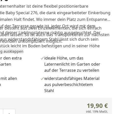
ernenhalter ist deine flexibel positionierbare
ie Baby Special 276, die dank eingearbeiteter Einkerbung
imalen Halt findet. Wo immer dein Platz zum Entspannen
f der Terrasse gerade ist, jeder Ort wird mit dem
r besteht aus zwei Einzelelementen, die sich einfach
d deiner Lieblingslaterne richtig ausgeleuchtet. Der
uben lassen. So ist auch das Transportieren zur nächsten
aus widerstandsfähigem Stahl lässt sich durch sein
Freunden unkompliziert möglich.
stück leicht im Boden befestigen und in seiner Höhe
g ausklappen
em dezenten Design und der schwarzen
ür den extra
ideale Höhe, um das
g fügt er sich in jede Gartengestaltung ein und ist dazu
Garten
Laternenlicht im Garten oder
em gesamten Feuerhand Sturmlaternen-Farbsortiment
auf der Terrasse zu verteilen
 mit allen
widerstandsfähiges Material
n
aus pulverbeschichtetem
nation aus mehreren, in unterschiedlicher Höhe
Stahl
aternenhaltern sorgt in deinem Garten für einen
ucker.
19,90 €
inkl. 19% MwSt.