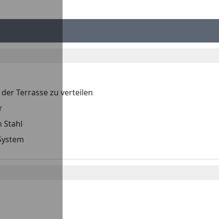
der Terrasse zu verteilen
r
 Stahl
 System