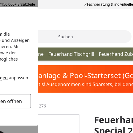
150.000+ Ersatzteile
Fachberatung & individuell
m die
Suche
e und Anzeigen
ieren. Mit
owie der
chale & Feuertonne
Feuerhand Tischgrill
Feuerhand Zu
mögliches
tis Sandfilteranlage & Pool-Starterset (
ngen
anpassen
ilter&Pflege gratis! Ausgenommen sind Sparsets, bei denen 
gen öffnen
r für Baby Special 276
Feuerhan
Special 