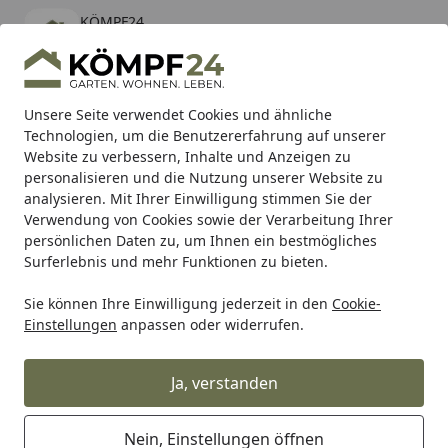
KÖMPF24
Öffnen
Banner schließen
KÖMPF24
kostenlos - Im App Store
Alle Produkte
Mein Konto
Wunschl
Eink
Unsere Seite verwendet Cookies und ähnliche
Technologien, um die Benutzererfahrung auf unserer
Hotline
4,81
/ 5
Suchen
Website zu verbessern, Inhalte und Anzeigen zu
personalisieren und die Nutzung unserer Website zu
analysieren. Mit Ihrer Einwilligung stimmen Sie der
Karibu Pools inkl. gratis Sandfilteranlage & Pool-
Verwendung von Cookies sowie der Verarbeitung Ihrer
Starterset (Gesamtwert bis 468,99€)
persönlichen Daten zu, um Ihnen ein bestmögliches
Surferlebnis und mehr Funktionen zu bieten.
Sie können Ihre Einwilligung jederzeit in den
Cookie-
Feuerhand
Feuerhand Zubehör
Feuerhand Brenner mit 
Einstellungen
anpassen oder widerrufen.
Startseite
Feuerhand Brenner mit Docht für
276
Ja, verstanden
Nein, Einstellungen öffnen