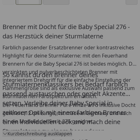
Brenner mit Docht für die Baby Special 276 -
das Herzstück deiner Sturmlaterne
Farblich passender Ersatzbrenner oder kontrastreiches
Highlight für deine Sturmlaterne: mit den Feuerhand
Brennern für die Baby Special 276 ist beides möglich. Die
verzinkten und pulverbeschichteten Brenner mit
So kannst du den Brenner deines
integriertem Drehgriff für die einfache Einstellung der
Sturmlaternenklassikers bei Bedarf farblich
Flammengröße sind als exklusive Auswahl passend zum
passend austauschen oder gezielt Akzente
Sturmlaternen-Farbspektrum erhältlich.
setzen. Verleihe deiner Baby Special in
Der Feuerhand Brenner Pure White wird inklusive Docht
zeitloser Optik mit einem farbigen Brenner
geliefert (12 cm Länge), ist made in Germany und auch
einen individuellen Look und mach deine
für die Modelle der Serie 275 geeignet.
Sturmlaterne zu einem besonderen
Kurzbeschreibung ausklappen