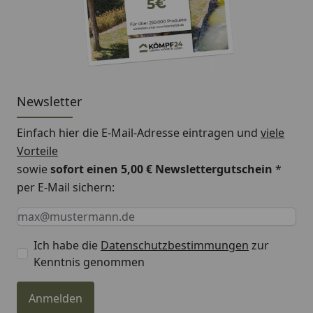
Newsletter
Einfach hier die E-Mail-Adresse eintragen und
viele
Vorteile
sowie
sofort einen 5,00 € Newslettergutschein
*
per E-Mail sichern:
Keine Eingabe erforderlich
Eingabe erforderlich
E-Mail *
Ich habe die
Datenschutzbestimmungen
zur
Kenntnis genommen
Anmelden