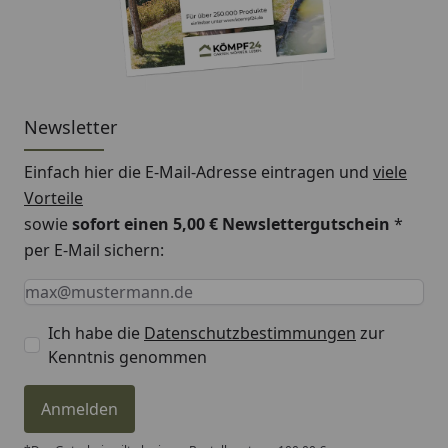
Newsletter
Einfach hier die E-Mail-Adresse eintragen und
viele
Vorteile
sowie
sofort einen 5,00 € Newslettergutschein
*
per E-Mail sichern:
Keine Eingabe erforderlich
Eingabe erforderlich
E-Mail *
Ich habe die
Datenschutzbestimmungen
zur
Kenntnis genommen
Anmelden