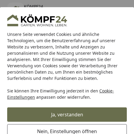
KÖMPF24
Öffnen
Banner schließen
KÖMPF24
kostenlos - Im App Store
Alle Produkte
Mein Konto
Wunschl
Eink
Unsere Seite verwendet Cookies und ähnliche
Technologien, um die Benutzererfahrung auf unserer
Hotline
4,81
/ 5
Suchen
Website zu verbessern, Inhalte und Anzeigen zu
personalisieren und die Nutzung unserer Website zu
analysieren. Mit Ihrer Einwilligung stimmen Sie der
Bestellung wurde zurückgeschickt
Startseite
Verwendung von Cookies sowie der Verarbeitung Ihrer
Warum wurde meine Bestellung
persönlichen Daten zu, um Ihnen ein bestmögliches
Surferlebnis und mehr Funktionen zu bieten.
zurückgeschickt?
Sie können Ihre Einwilligung jederzeit in den
Cookie-
Sollte Ihre Bestellung von unserem Versandpartner
Einstellungen
anpassen oder widerrufen.
wieder an uns zurückgeschickt worden sein, könnte es
an folgenden Gründen liegen:
Ja, verstanden
Die Lieferadresse war unvollständig oder fehlerhaft.
Nein, Einstellungen öffnen