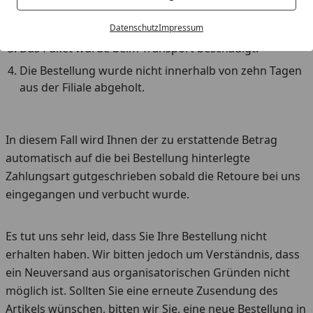
Unser Lieferpartner hatte keinen Zugang zu Ihrer
Adresse.
Datenschutz
Impressum
Das Paket wurde beim Transport beschädigt.
Die Bestellung wurde nicht innerhalb von zehn Tagen
aus der Filiale abgeholt.
In diesem Fall wird Ihnen der zu erstattende Betrag
automatisch auf die bei Bestellung hinterlegte
Zahlungsart gutgeschrieben sobald die Retoure bei uns
eingegangen und verbucht wurde.
Es tut uns sehr leid, dass Sie Ihre Bestellung nicht
erhalten haben. Wir bitten jedoch um Verständnis, dass
ein Neuversand aus organisatorischen Gründen nicht
möglich ist. Sollten Sie eine erneute Zusendung des
Artikels wünschen, bitten wir Sie, eine neue Bestellung in