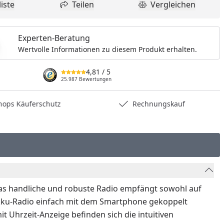
iste
Teilen
Vergleichen
dukt zur Wunschliste hinzufügen
Teilen
Produkt Vergle
Experten-Beratung
Wertvolle Informationen zu diesem Produkt erhalten.
4,81
/ 5
25.987 Bewertungen
hops Käuferschutz
Rechnungskauf
 Das handliche und robuste Radio empfängt sowohl auf
 Akku-Radio einfach mit dem Smartphone gekoppelt
 Uhrzeit-Anzeige befinden sich die intuitiven