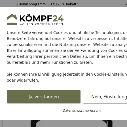
Bonusprogramm: Bis zu 25 % Rabatt*
Hotline
07051 / 9 22 22
4,81
/ 5
Mo-Fr. 8-16 Uhr
25.987 Bewertungen
Unsere Seite verwendet Cookies und ähnliche Technologien, u
Alle Produkte
Highlights
Tipps & Tricks
Alle Produkte
Benutzererfahrung auf unserer Website zu verbessern, Inhalt
zu personalisieren und die Nutzung unserer Website zu analys
Ihrer Einwilligung stimmen Sie der Verwendung von Cookies s
Einhell
Einhell Werkzeuge
Gartengeräte & Garte
Verarbeitung Ihrer persönlichen Daten zu, um Ihnen ein best
Surferlebnis und mehr Funktionen zu bieten.
Karibu Pools inkl. gra
Sie können Ihre Einwilligung jederzeit in den
Cookie-Einstellu
oder widerrufen.
Dein Traumpool im Sorglos-Paket: F
Ja, verstanden
Nein, Einstellun
Einhell
Einhell Werkzeuge
Einhell Elektrowerkzeuge
W
Startseite
Datenschutz
Impressum