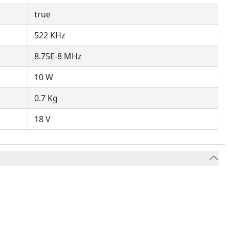
true
522 KHz
8.75E-8 MHz
10 W
0.7 Kg
18 V