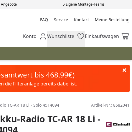
e Angebote
Eigene Montage-Teams
FAQ
Service
Kontakt
Meine Bestellung
Meine Bestellung
Konto
Wunschliste
Einkaufswagen
Mein Konto
Wunschliste
Einkaufswagen
Gesamtwert bis 468,99€)
die Filteranlage bereits dabei ist.
dio TC-AR 18 Li - Solo 4514094
Artikel-Nr.:
8582041
Akku-Radio TC-AR 18 Li -
4094