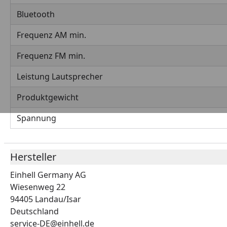
Bluetooth
Frequenz AM min.
Frequenz FM min.
Leistung Lautsprecher
Produktgewicht
Spannung
Hersteller
Einhell Germany AG
Wiesenweg 22
94405 Landau/Isar
Deutschland
service-DE@einhell.de