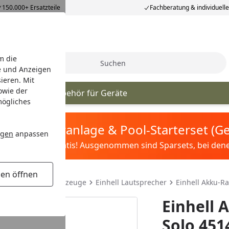
150.000+ Ersatzteile
Fachberatung & individuell
m die
Suche
e und Anzeigen
ieren. Mit
owie der
nmaschinen
Zubehör für Geräte
mögliches
tis Sandfilteranlage & Pool-Starterset (
ngen
anpassen
ilter&Pflege gratis! Ausgenommen sind Sparsets, bei denen 
gen öffnen
eitere Einhell Werkzeuge
Einhell Lautsprecher
Einhell Akku-Ra
Einhell 
Solo 451