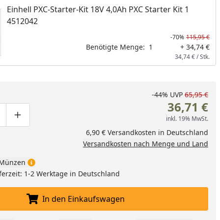
nzufügen
Einhell PXC-Starter-Kit 18V 4,0Ah PXC Starter Kit 1
4512042
-70%
115,95 €
Benötigte Menge:
1
+ 34,74 €
34,74 € / Stk.
-44%
UVP
65,95 €
36,71 €
inkl. 19% MwSt.
ge um eins verringern
duktmenge manuell eingeben
Produktmenge um eins erhöhen
6,90 € Versandkosten in Deutschland
Versandkosten nach Menge und Land
Münzen
ferzeit: 1-2 Werktage in Deutschland
In den Einkaufswagen
In den Einkaufswagen legen