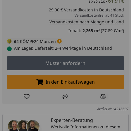
61,91 €
ab
36
Stück
29,90 € Versandkosten in Deutschland
Versandkostenfrei ab 41 Stück
Versandkosten nach Menge und Land
Inhalt:
2,265 m²
(27,89 €/m²)
64
KÖMPF24 Münzen
Am Lager, Lieferzeit: 2-4 Werktage in Deutschland
Muster anfordern
Muster anfordern
In den Einkaufswagen
In den Einkaufswagen legen
Produkt zur Wunschliste hinzufügen
Teilen
Produkt Ver
Artikel-Nr.: 4218807
Experten-Beratung
Wertvolle Informationen zu diesem