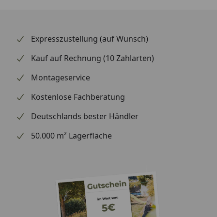
Dekor:
Erscheinungsbild:
Expresszustellung (auf Wunsch)
Struktur:
Kauf auf Rechnung (10 Zahlarten)
Montageservice
Farbbereich:
Kostenlose Fachberatung
Fugenbild:
Deutschlands bester Händler
Grundfarbe:
50.000 m² Lagerfläche
Abmessung:
Format:
Kurzdiele
Gesamtstärke:
8 mm
Deckmaß:
1287 x 220 mm