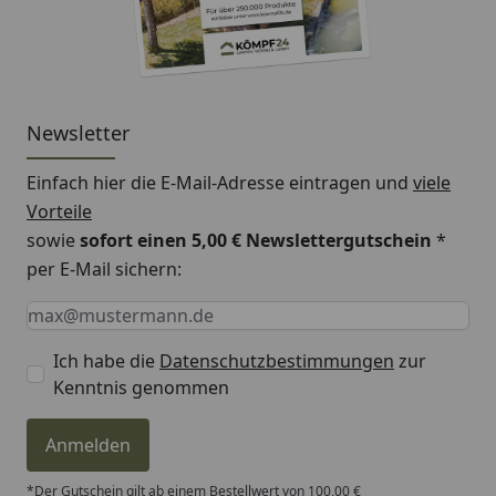
Verlegung:
Verlegung:
schwimmend
Verlegesystem:
Masterclic Plus, Fold-
Newsletter
Down-System
Einfach hier die E-Mail-Adresse eintragen und
viele
Integrierter
ja
Schallschutz:
Vorteile
sowie
sofort einen 5,00 € Newslettergutschein
*
Feuchtraumgeeignet:
wasserresistent 4 Std.
per E-Mail sichern:
Keine Eingabe erforderlich
Eingabe erforderlich
E-Mail *
HINWEIS:
Die Farbgebung kann je nach
Bildschirmauflösung, Dekor oder auch Helligkeit variabel
Ich habe die
Datenschutzbestimmungen
zur
sein.
Kenntnis genommen
Anmelden
*Der Gutschein gilt ab einem Bestellwert von 100,00 €