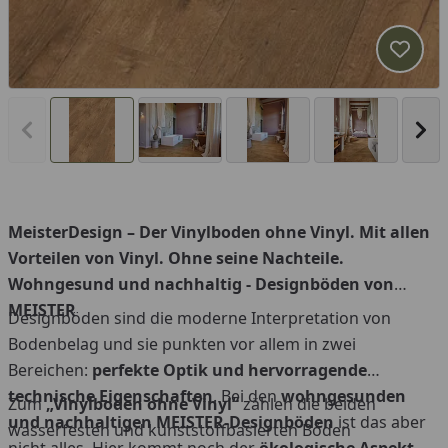
Produk
Vorheriges Bild anzeigen
Näc
MeisterDesign – Der Vinylboden ohne Vinyl. Mit allen
Vorteilen von Vinyl. Ohne seine Nachteile.
Wohngesund und nachhaltig - Designböden von
MEISTER
Designböden sind die moderne Interpretation von
Bodenbelag und sie punkten vor allem in zwei
Bereichen:
perfekte Optik und hervorragende
technische Eigenschaften
. Bei den
wohngesunden
Zum
„Vinylboden ohne Vinyl“
zählen die beiden
und nachhaltigen MEISTER-Designböden
ist das aber
wasserfesten und kunststoffbasierten Böden