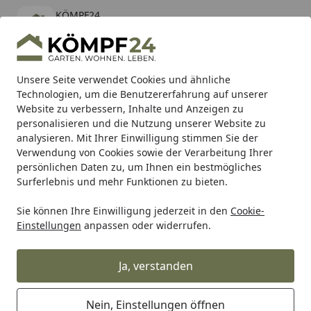
KÖMPF24
Öffnen
Banner schließen
KÖMPF24
kostenlos - Im App Store
Alle Produkte
Mein Konto
Wunschl
Eink
Unsere Seite verwendet Cookies und ähnliche
Technologien, um die Benutzererfahrung auf unserer
Hotline
4,81
/ 5
Suchen
Website zu verbessern, Inhalte und Anzeigen zu
personalisieren und die Nutzung unserer Website zu
analysieren. Mit Ihrer Einwilligung stimmen Sie der
Karibu Pools inkl. gratis Sandfilteranlage & Pool-
Verwendung von Cookies sowie der Verarbeitung Ihrer
Starterset (Gesamtwert bis 468,99€)
persönlichen Daten zu, um Ihnen ein bestmögliches
Surferlebnis und mehr Funktionen zu bieten.
Sie können Ihre Einwilligung jederzeit in den
Cookie-
Meister
Meister Böden
Meister Designböden
MeisterD
Einstellungen
anpassen oder widerrufen.
Startseite
MEISTER Designboden next DD 500
S 1287 x 220 x 8 mm 6949 Stieleiche
Ja, verstanden
cognac Porensynchron-Struktur
Nein, Einstellungen öffnen