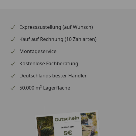
Oberfläche:
Dekor:
Erscheinungsbild:
Expresszustellung (auf Wunsch)
Struktur:
Kauf auf Rechnung (10 Zahlarten)
Montageservice
Farbbereich:
Kostenlose Fachberatung
Fugenbild:
Deutschlands bester Händler
Grundfarbe:
50.000 m² Lagerfläche
Abmessung:
Format:
Landhausdiele
Gesamtstärke:
9 mm
Deckmaß:
2052 x 219 mm