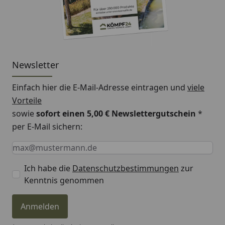
Verlegung:
Verlegung:
schwimmend
Verlegesystem:
Masterclic Plus, Fold-
Newsletter
Down-System
Einfach hier die E-Mail-Adresse eintragen und
viele
Integrierter
ja
Schallschutz:
Vorteile
sowie
sofort einen 5,00 € Newslettergutschein
*
Feuchtraumgeeignet:
wasserresistent 4Std.
per E-Mail sichern:
Keine Eingabe erforderlich
Eingabe erforderlich
E-Mail *
HINWEIS:
Die Farbgebung kann je nach
Bildschirmauflösung, Dekor oder auch Helligkeit variabel
Ich habe die
Datenschutzbestimmungen
zur
sein.
Kenntnis genommen
Anmelden