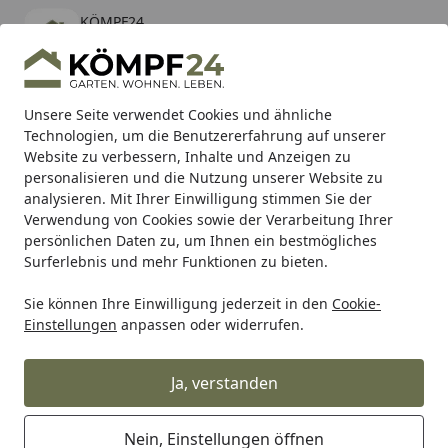
KÖMPF24
Öffnen
Banner schließen
KÖMPF24
kostenlos - Im App Store
Alle Produkte
Mein Konto
Wunschl
Eink
Unsere Seite verwendet Cookies und ähnliche
Technologien, um die Benutzererfahrung auf unserer
Hotline
4,81
/ 5
Suchen
Website zu verbessern, Inhalte und Anzeigen zu
personalisieren und die Nutzung unserer Website zu
analysieren. Mit Ihrer Einwilligung stimmen Sie der
Karibu Pools inkl. gratis Sandfilteranlage & Pool-
Verwendung von Cookies sowie der Verarbeitung Ihrer
Starterset (Gesamtwert bis 468,99€)
persönlichen Daten zu, um Ihnen ein bestmögliches
Surferlebnis und mehr Funktionen zu bieten.
Sie können Ihre Einwilligung jederzeit in den
Cookie-
Meister
Meister Böden
Meister Designböden
MeisterD
Einstellungen
anpassen oder widerrufen.
Startseite
MEISTER Designboden comfort DL
600 S 2052 x 219 x 9 mm 7139
Ja, verstanden
Altholzeiche hell Porensynchron-
Struktur
Nein, Einstellungen öffnen