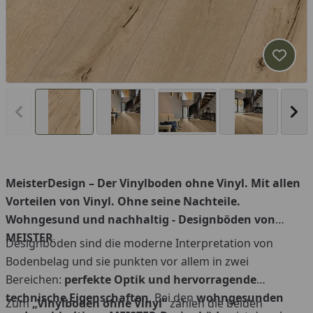
Produk
Vorheriges Bild anzeigen
Näc
MeisterDesign – Der Vinylboden ohne Vinyl. Mit allen
Vorteilen von Vinyl. Ohne seine Nachteile.
Wohngesund und nachhaltig - Designböden von
MEISTER
Designböden sind die moderne Interpretation von
Bodenbelag und sie punkten vor allem in zwei
Bereichen:
perfekte Optik und hervorragende
technische Eigenschaften
. Bei den
wohngesunden
Zum
„Vinylboden ohne Vinyl“
zählen die beiden