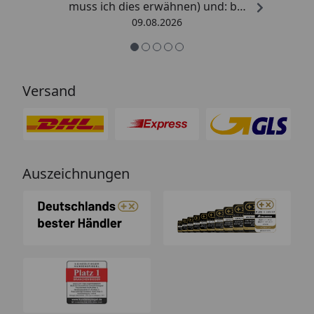
muss ich dies erwähnen) und: bei
Kritik kommt die Antwort
09.08.2026
offensichtlich von einem
Menschen mit Verstand und nicht
von einem Chat-Bot, der
nichtssagende Antworten schickt
Versand
(auch dass ist leider immer öfter
ein Problem). “
Auszeichnungen