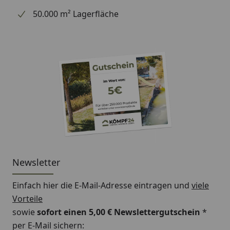
spezifische Konstruktion verspricht nicht nur Schutz
50.000 m² Lagerfläche
vor lästigen Pannen sondern auch eine lange
Lebensdauer und ausgezeichnete Fahreigenschaften
unter verschiedensten Bedingungen. Machen Sie
keine Kompromisse bei Ihrer Sicherheit auf der
Straße – vertrauen Sie auf die Qualität von
CONDURA's BASIC-Line mit dem VALENTE Modell als
Ihren treuen Begleiter auf allen Wegen.
Newsletter
Einfach hier die E-Mail-Adresse eintragen und
viele
Vorteile
sowie
sofort einen 5,00 € Newslettergutschein
*
per E-Mail sichern: