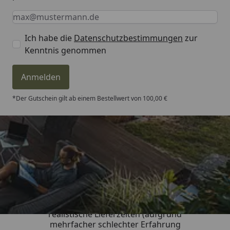
Keine Eingabe erforderlich
Eingabe erforderlich
E-Mail *
Ich habe die
Datenschutzbestimmungen
zur
Kenntnis genommen
Anmelden
*Der Gutschein gilt ab einem Bestellwert von 100,00 €
Trusted Shops
4,81
/ 5
„Sehr gute Qualitäts-Markenware,
realistische Lieferzeiten (aufgrund
mehrfacher schlechter Erfahrung