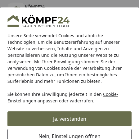
KÖMPF24
Öffnen
Banner schließen
KÖMPF24
kostenlos - Im App Store
Alle Produkte
Mein Konto
Wunschl
Eink
Unsere Seite verwendet Cookies und ähnliche
Technologien, um die Benutzererfahrung auf unserer
Hotline
4,81
/ 5
Suchen
Website zu verbessern, Inhalte und Anzeigen zu
personalisieren und die Nutzung unserer Website zu
analysieren. Mit Ihrer Einwilligung stimmen Sie der
Karibu Pools inkl. gratis Sandfilteranlage & Pool-
Verwendung von Cookies sowie der Verarbeitung Ihrer
Starterset (Gesamtwert bis 468,99€)
persönlichen Daten zu, um Ihnen ein bestmögliches
Surferlebnis und mehr Funktionen zu bieten.
Sie können Ihre Einwilligung jederzeit in den
Cookie-
Hartje
Hartje Fahrradteile
Hartje Bereifung für Fahrräde
Einstellungen
anpassen oder widerrufen.
Startseite
Condura Reifen VALENTE
Ja, verstanden
Nein, Einstellungen öffnen