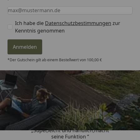
Keine Eingabe erforderlich
Eingabe erforderlich
E-Mail *
Ich habe die
Datenschutzbestimmungen
zur
Kenntnis genommen
Anmelden
*Der Gutschein gilt ab einem Bestellwert von 100,00 €
Trusted Shops
4,81
/ 5
„Super,leicht und handlich,macht
seine Funktion “