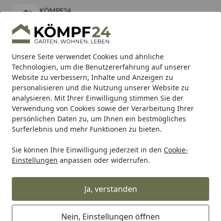
KÖMPF24
Öffnen
Banner schließen
KÖMPF24
kostenlos - Im App Store
Alle Produkte
Mein Konto
Wunschl
Eink
Unsere Seite verwendet Cookies und ähnliche
Technologien, um die Benutzererfahrung auf unserer
Hotline
4,81
/ 5
Suchen
Website zu verbessern, Inhalte und Anzeigen zu
personalisieren und die Nutzung unserer Website zu
analysieren. Mit Ihrer Einwilligung stimmen Sie der
Karibu Pools inkl. gratis Sandfilteranlage & Pool-
Verwendung von Cookies sowie der Verarbeitung Ihrer
Starterset (Gesamtwert bis 468,99€)
persönlichen Daten zu, um Ihnen ein bestmögliches
Surferlebnis und mehr Funktionen zu bieten.
Sie können Ihre Einwilligung jederzeit in den
Cookie-
Condura
Condura Bereifung für Fahrräder
Condura Reif
Einstellungen
anpassen oder widerrufen.
Startseite
Condura Reifen PICHI schwarz
Ja, verstanden
Nein, Einstellungen öffnen