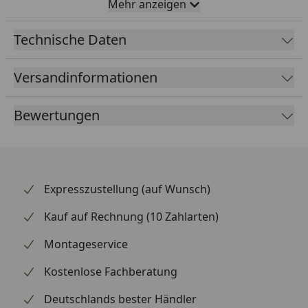
Mehr anzeigen
Vielseitige Einsatzmöglichkeiten
Der Reifen ist besonders geeignet für den Einsatz in
Technische Daten
der Stadt und für leichte Touren. Mit einem
Protection Level von 1 ist er für verschiedene
Versandinformationen
Fahrbedingungen gerüstet.
Bewertungen
Expresszustellung (auf Wunsch)
Kauf auf Rechnung (10 Zahlarten)
Montageservice
Kostenlose Fachberatung
Deutschlands bester Händler