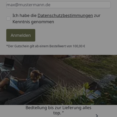
Keine Eingabe erforderlich
Eingabe erforderlich
E-Mail *
Ich habe die
Datenschutzbestimmungen
zur
Kenntnis genommen
Anmelden
*Der Gutschein gilt ab einem Bestellwert von 100,00 €
Trusted Shops
4,81
/ 5
„Von der Beschreigung über die
Bedtellung bis zur Lieferung alles
top. “