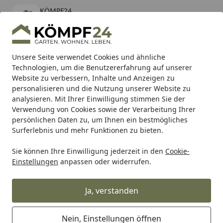
KÖMPF24
Öffnen
Banner schließen
KÖMPF24
kostenlos - Im App Store
Alle Produkte
Mein Konto
Wunschl
Eink
Unsere Seite verwendet Cookies und ähnliche
Technologien, um die Benutzererfahrung auf unserer
Hotline
4,81
/ 5
Suchen
Website zu verbessern, Inhalte und Anzeigen zu
personalisieren und die Nutzung unserer Website zu
analysieren. Mit Ihrer Einwilligung stimmen Sie der
Karibu Pools inkl. gratis Sandfilteranlage & Pool-
Verwendung von Cookies sowie der Verarbeitung Ihrer
Starterset (Gesamtwert bis 468,99€)
persönlichen Daten zu, um Ihnen ein bestmögliches
Surferlebnis und mehr Funktionen zu bieten.
Sie können Ihre Einwilligung jederzeit in den
Cookie-
Condura
Condura Bereifung für Fahrräder
Condura CUY
Einstellungen
anpassen oder widerrufen.
Startseite
Condura CUYO Reifen 47-622
schwarz
Ja, verstanden
Nein, Einstellungen öffnen