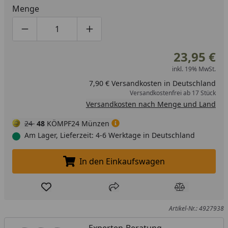
Menge
Produktmenge um eins verringern
Produktmenge manuell eingeben
Produktmenge um eins erhöhen
23,95 €
inkl. 19% MwSt.
7,90 € Versandkosten in Deutschland
Versandkostenfrei ab 17 Stück
Versandkosten nach Menge und Land
24
48
KÖMPF24 Münzen
Am Lager, Lieferzeit: 4-6 Werktage in Deutschland
In den Einkaufswagen
In den Einkaufswagen legen
Produkt zur Wunschliste hinzufügen
Teilen
Produkt Ver
Artikel-Nr.: 4927938
Experten-Beratung