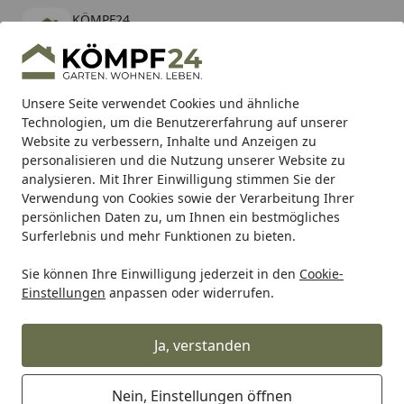
KÖMPF24
Öffnen
Banner schließen
KÖMPF24
kostenlos - Im App Store
Alle Produkte
Mein Konto
Wunschl
Eink
Unsere Seite verwendet Cookies und ähnliche
Technologien, um die Benutzererfahrung auf unserer
Hotline
4,81
/ 5
Suchen
Website zu verbessern, Inhalte und Anzeigen zu
personalisieren und die Nutzung unserer Website zu
analysieren. Mit Ihrer Einwilligung stimmen Sie der
Karibu Pools inkl. gratis Sandfilteranlage & Pool-
Verwendung von Cookies sowie der Verarbeitung Ihrer
Starterset (Gesamtwert bis 468,99€)
persönlichen Daten zu, um Ihnen ein bestmögliches
Surferlebnis und mehr Funktionen zu bieten.
Sie können Ihre Einwilligung jederzeit in den
Cookie-
Auto & Zweirad
Motorradzubehör & Werkzeuge
Spezial
Einstellungen
anpassen oder widerrufen.
Startseite
Castrol Ölkanne 500 ml, Ölkanne
"Classic" Nostalgische Ölkanne aus
Ja, verstanden
Stahlblech inkl. Hebelpumpe
Nein, Einstellungen öffnen