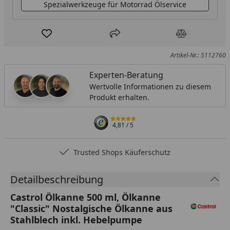
Spezialwerkzeuge für Motorrad Ölservice
Produkt zur Wunschliste hinzufügen
Teilen
Produkt Ver
Artikel-Nr.: 5112760
Experten-Beratung
Wertvolle Informationen zu diesem
Produkt erhalten.
4,81
/ 5
Trusted Shops Käuferschutz
Detailbeschreibung
Castrol Ölkanne 500 ml, Ölkanne
"Classic" Nostalgische Ölkanne aus
Stahlblech inkl. Hebelpumpe