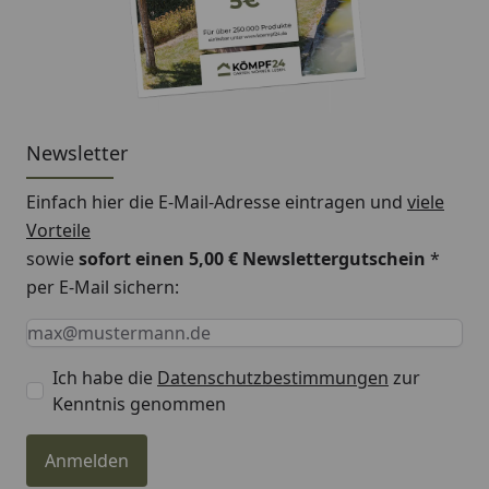
Newsletter
Einfach hier die E-Mail-Adresse eintragen und
viele
Vorteile
sowie
sofort einen 5,00 € Newslettergutschein
*
per E-Mail sichern:
Keine Eingabe erforderlich
Eingabe erforderlich
E-Mail *
Ich habe die
Datenschutzbestimmungen
zur
Kenntnis genommen
Anmelden