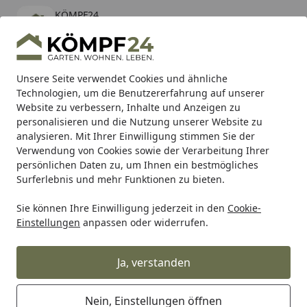
KÖMPF24
Öffnen
Banner schließen
KÖMPF24
kostenlos - Im App Store
Alle Produkte
Mein Konto
Wunschl
Eink
Unsere Seite verwendet Cookies und ähnliche
Technologien, um die Benutzererfahrung auf unserer
Hotline
4,81
/ 5
Suchen
Website zu verbessern, Inhalte und Anzeigen zu
personalisieren und die Nutzung unserer Website zu
analysieren. Mit Ihrer Einwilligung stimmen Sie der
Karibu Pools inkl. gratis Sandfilteranlage & Pool-
Verwendung von Cookies sowie der Verarbeitung Ihrer
Starterset (Gesamtwert bis 468,99€)
persönlichen Daten zu, um Ihnen ein bestmögliches
Surferlebnis und mehr Funktionen zu bieten.
Sie können Ihre Einwilligung jederzeit in den
Cookie-
Buzzetti
Buzzetti Ölservice
Buzzetti Ölfilterschlüssel 6 
Einstellungen
anpassen oder widerrufen.
Startseite
Buzzetti Ölfilterschlüssel 6 x 30 mm
Ja, verstanden
Nein, Einstellungen öffnen