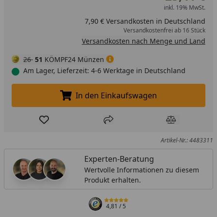
inkl. 19% MwSt.
7,90 € Versandkosten in Deutschland
Versandkostenfrei ab 16 Stück
Versandkosten nach Menge und Land
26
51
KÖMPF24 Münzen
Am Lager, Lieferzeit: 4-6 Werktage in Deutschland
In den Einkaufswagen
In den Einkaufswagen legen
Produkt zur Wunschliste hinzufügen
Teilen
Produkt Ver
Artikel-Nr.: 4483311
Experten-Beratung
Wertvolle Informationen zu diesem
Produkt erhalten.
4,81
/ 5