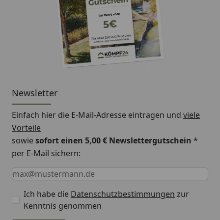
Newsletter
Einfach hier die E-Mail-Adresse eintragen und
viele
Vorteile
sowie
sofort einen 5,00 € Newslettergutschein
*
per E-Mail sichern:
Keine Eingabe erforderlich
Eingabe erforderlich
E-Mail *
Ich habe die
Datenschutzbestimmungen
zur
Kenntnis genommen