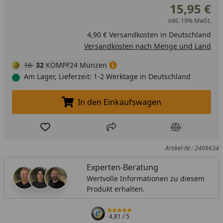
15,95 €
inkl. 19% MwSt.
4,90 € Versandkosten in Deutschland
Versandkosten nach Menge und Land
16
32
KÖMPF24 Münzen
Am Lager, Lieferzeit: 1-2 Werktage in Deutschland
In den Einkaufswagen
In den Einkaufswagen legen
Produkt zur Wunschliste hinzufügen
Teilen
Produkt Ver
Artikel-Nr.: 2409634
Experten-Beratung
Wertvolle Informationen zu diesem
Produkt erhalten.
4,81
/ 5