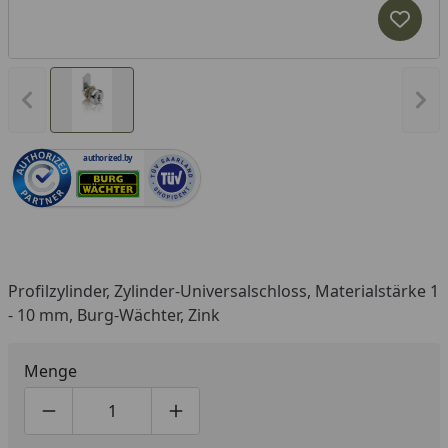
Produk
Vorheriges Bild anzeigen
Näc
authorized.by
Profilzylinder, Zylinder-Universalschloss, Materialstärke 1
- 10 mm, Burg-Wächter, Zink
Menge
Produktmenge um eins verringern
Produktmenge manuell eingeben
Produktmenge um eins erhöhen