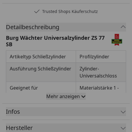
Trusted Shops Käuferschutz
Detailbeschreibung
Burg Wächter Universalzylinder ZS 77
SB
Artikeltyp Schließzylinder
Profilzylinder
Ausführung Schließzylinder
Zylinder-
Universalschloss
Geeignet für
Materialstärke 1 -
10 mm
Mehr anzeigen
Marke
Burg-Wächter
Infos
Material Eisenwaren
Zink
Hersteller
Oberflächenbehandlung
vernickelt