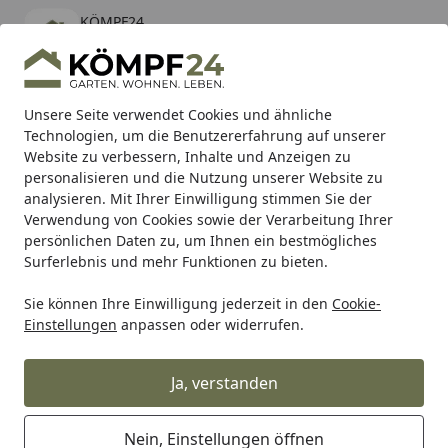
KÖMPF24
Öffnen
Banner schließen
KÖMPF24
kostenlos - Im App Store
Alle Produkte
Mein Konto
Wunschl
Eink
Unsere Seite verwendet Cookies und ähnliche
Technologien, um die Benutzererfahrung auf unserer
Hotline
4,81
/ 5
Suchen
Website zu verbessern, Inhalte und Anzeigen zu
personalisieren und die Nutzung unserer Website zu
analysieren. Mit Ihrer Einwilligung stimmen Sie der
Karibu Pools inkl. gratis Sandfilteranlage & Pool-
Verwendung von Cookies sowie der Verarbeitung Ihrer
Starterset (Gesamtwert bis 468,99€)
persönlichen Daten zu, um Ihnen ein bestmögliches
Surferlebnis und mehr Funktionen zu bieten.
Sie können Ihre Einwilligung jederzeit in den
Cookie-
Burg-Wächter
Burg-Wächter Briefkästen & Paketboxen
Einstellungen
anpassen oder widerrufen.
Startseite
Burg Wächter Universalzylinder ZS
77 SB
Ja, verstanden
Nein, Einstellungen öffnen