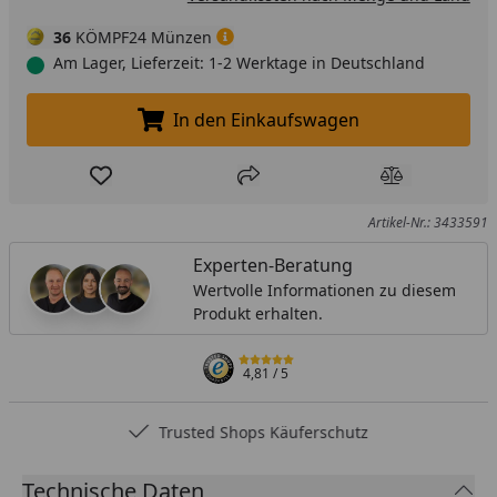
36
KÖMPF24 Münzen
Am Lager, Lieferzeit: 1-2 Werktage in Deutschland
In den Einkaufswagen
In den Einkaufswagen legen
Produkt zur Wunschliste hinzufügen
Teilen
Produkt Ver
Artikel-Nr.: 3433591
Experten-Beratung
Wertvolle Informationen zu diesem
Produkt erhalten.
4,81
/ 5
Trusted Shops Käuferschutz
Technische Daten