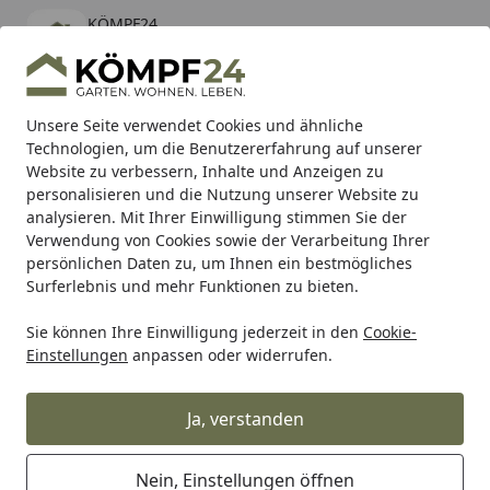
KÖMPF24
Öffnen
Banner schließen
KÖMPF24
kostenlos - Im App Store
Alle Produkte
Mein Konto
Wunschl
Eink
Unsere Seite verwendet Cookies und ähnliche
Technologien, um die Benutzererfahrung auf unserer
Hotline
4,81
/ 5
Suchen
Website zu verbessern, Inhalte und Anzeigen zu
personalisieren und die Nutzung unserer Website zu
analysieren. Mit Ihrer Einwilligung stimmen Sie der
Karibu Pools inkl. gratis Sandfilteranlage & Pool-
Verwendung von Cookies sowie der Verarbeitung Ihrer
Starterset (Gesamtwert bis 468,99€)
persönlichen Daten zu, um Ihnen ein bestmögliches
Surferlebnis und mehr Funktionen zu bieten.
Sie können Ihre Einwilligung jederzeit in den
Cookie-
Burg-Wächter
Burg-Wächter Tresore & Safes
Burg-Wäch
Einstellungen
anpassen oder widerrufen.
Startseite
Burg Wächter Möbeltresor Favor S1
K
Ja, verstanden
Nein, Einstellungen öffnen