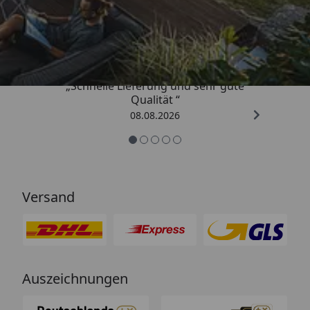
Trusted Shops
4,81
/ 5
„Schnelle Lieferung und sehr gute
Qualität “
08.08.2026
Versand
Auszeichnungen