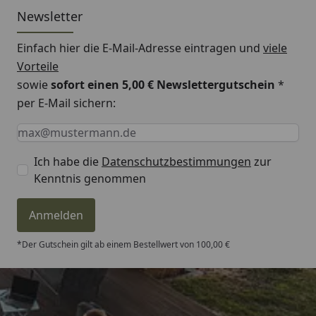
Newsletter
Einfach hier die E-Mail-Adresse eintragen und
viele
Vorteile
sowie
sofort einen 5,00 € Newslettergutschein
*
per E-Mail sichern:
Keine Eingabe erforderlich
Eingabe erforderlich
E-Mail *
Ich habe die
Datenschutzbestimmungen
zur
Kenntnis genommen
Anmelden
*Der Gutschein gilt ab einem Bestellwert von 100,00 €