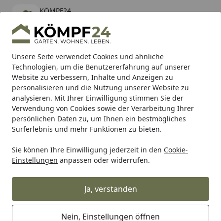
KÖMPF24
Öffnen
Banner schließen
KÖMPF24
kostenlos - Im App Store
Alle Produkte
Mein Konto
Wunschl
Eink
Unsere Seite verwendet Cookies und ähnliche
Technologien, um die Benutzererfahrung auf unserer
Hotline
4,81
/ 5
Suchen
Website zu verbessern, Inhalte und Anzeigen zu
personalisieren und die Nutzung unserer Website zu
analysieren. Mit Ihrer Einwilligung stimmen Sie der
Karibu Pools inkl. gratis Sandfilteranlage & Pool-
Verwendung von Cookies sowie der Verarbeitung Ihrer
Starterset (Gesamtwert bis 468,99€)
persönlichen Daten zu, um Ihnen ein bestmögliches
Surferlebnis und mehr Funktionen zu bieten.
Sie können Ihre Einwilligung jederzeit in den
Cookie-
Burg-Wächter
Burg-Wächter Kassetten & Schlüsselschrän
Einstellungen
anpassen oder widerrufen.
Startseite
Burg Wächter Geldzählkassette ZK
2307 EURO
Ja, verstanden
Nein, Einstellungen öffnen