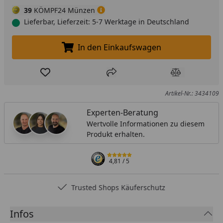
39
KÖMPF24 Münzen
Lieferbar, Lieferzeit: 5-7 Werktage in Deutschland
In den Einkaufswagen
In den Einkaufswagen legen
Produkt zur Wunschliste hinzufügen
Teilen
Produkt Ver
Artikel-Nr.: 3434109
Experten-Beratung
Wertvolle Informationen zu diesem
Produkt erhalten.
4,81
/ 5
Trusted Shops Käuferschutz
Infos