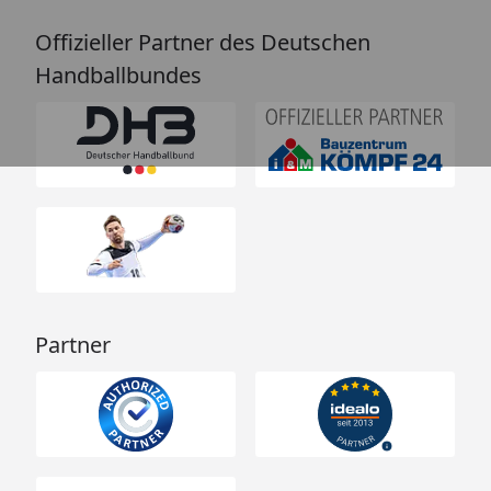
Offizieller Partner des Deutschen
Handballbundes
Partner