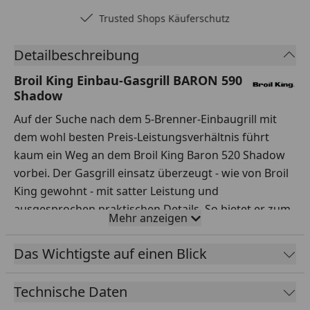
Trusted Shops Käuferschutz
Detailbeschreibung
Broil King Einbau-Gasgrill BARON 590
Shadow
Auf der Suche nach dem 5-Brenner-Einbaugrill mit
dem wohl besten Preis-Leistungsverhältnis führt
kaum ein Weg an dem Broil King Baron 520 Shadow
vorbei. Der Gasgrill einsatz überzeugt - wie von Broil
King gewohnt - mit satter Leistung und
ausgesprochen praktischen Details. So bietet er zum
Mehr anzeigen
Beispiel dank seinem doppelwandigen Deckel eine
hohe Wärmespeicherung!
Das Wichtigste auf einen Blick
Dazu kommen 5 Dual-Tube-Brenner und die
großartigen matt-emaillierten Grillroste mit Flav-R-
Technische Daten
Cast-System (eine spitze Seite für epische Brandings