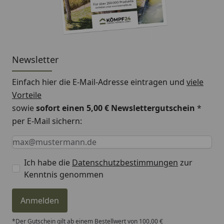
Newsletter
Einfach hier die E-Mail-Adresse eintragen und
viele
Vorteile
sowie
sofort einen 5,00 € Newslettergutschein
*
per E-Mail sichern:
Keine Eingabe erforderlich
Eingabe erforderlich
E-Mail *
Ich habe die
Datenschutzbestimmungen
zur
Kenntnis genommen
Anmelden
*Der Gutschein gilt ab einem Bestellwert von 100,00 €