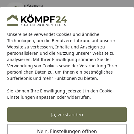
KÖMPF24
Öffnen
Banner schließen
KÖMPF24
kostenlos - Im App Store
Alle Produkte
Mein Konto
Wunschl
Eink
Unsere Seite verwendet Cookies und ähnliche
Technologien, um die Benutzererfahrung auf unserer
Hotline
4,81
/ 5
Suchen
Website zu verbessern, Inhalte und Anzeigen zu
personalisieren und die Nutzung unserer Website zu
analysieren. Mit Ihrer Einwilligung stimmen Sie der
Karibu Pools inkl. gratis Sandfilteranlage & Pool-
Verwendung von Cookies sowie der Verarbeitung Ihrer
Starterset (Gesamtwert bis 468,99€)
persönlichen Daten zu, um Ihnen ein bestmögliches
Surferlebnis und mehr Funktionen zu bieten.
Sie können Ihre Einwilligung jederzeit in den
Cookie-
Grill
Gasgrill
Einbau Gasgrills
Broil King Einbau-Gasg
Einstellungen
anpassen oder widerrufen.
Startseite
Broil King Einbau-Gasgrill BARON
590 Shadow
Ja, verstanden
Nein, Einstellungen öffnen