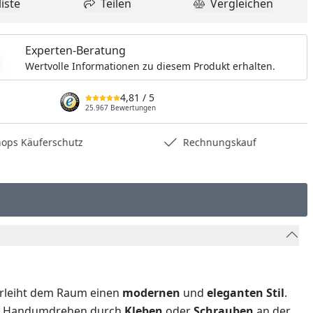
iste
Teilen
Vergleichen
dukt zur Wunschliste hinzufügen
Teilen
Produkt Vergle
Experten-Beratung
Wertvolle Informationen zu diesem Produkt erhalten.
4,81
/ 5
25.967 Bewertungen
hops Käuferschutz
Rechnungskauf
erleiht dem Raum einen
modernen
und
eleganten
Stil
.
 im Handumdrehen durch
Kleben
oder
Schrauben
an der