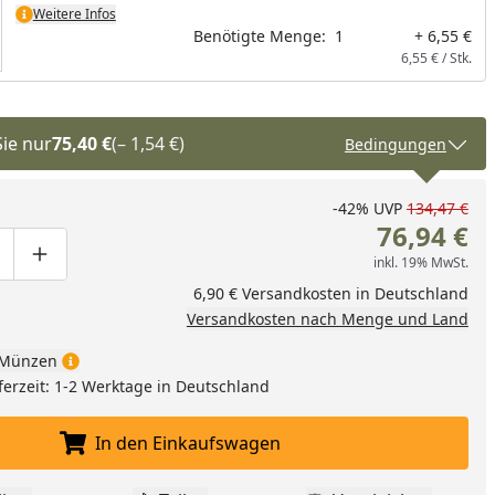
Weitere Infos
Benötigte Menge:
1
+ 6,55 €
6,55 € / Stk.
Sie nur
75,40 €
(– 1,54 €)
Bedingungen
-42%
UVP
134,47 €
76,94 €
inkl. 19% MwSt.
ge um eins verringern
duktmenge manuell eingeben
Produktmenge um eins erhöhen
6,90 € Versandkosten in Deutschland
Versandkosten nach Menge und Land
Münzen
ferzeit: 1-2 Werktage in Deutschland
In den Einkaufswagen
In den Einkaufswagen legen