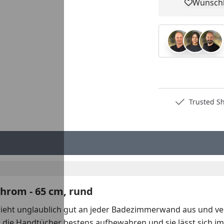
Wunschl
Pro
Deutschlands bester Händler
Trusted S
hrom - 65 cm, rund
ieht unglaublich gut an jeder Badezimmerwand aus und v
h die Handtücher bestens aufbewahren und sie lässt sich