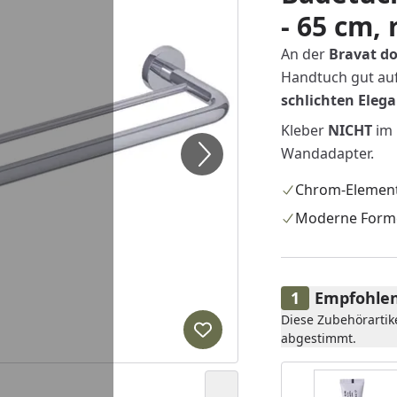
- 65 cm,
An der
Bravat do
Handtuch gut auf
schlichten
Eleg
Kleber
NICHT
im 
Wandadapter.
Chrom-Elemen
Moderne Form
Empfohlen
Diese Zubehörartik
Produkt zur Wunschliste hi
abgestimmt.