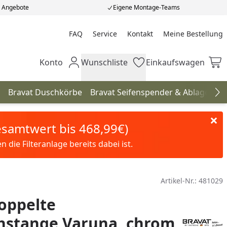
e Angebote
Eigene Montage-Teams
FAQ
Service
Kontakt
Meine Bestellung
Meine Bestellung
Konto
Wunschliste
Einkaufswagen
Mein Konto
Wunschliste
Einkaufswagen
Bravat Duschkörbe
Bravat Seifenspender & Ablagen
B
Na
Gesamtwert bis 468,99€)
die Filteranlage bereits dabei ist.
Artikel-Nr.:
481029
oppelte
hstange Varuna, chrom