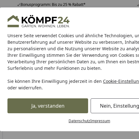
Bonusprogramm: Bis zu 25 % Rabatt*
Hotline
07051 / 9 22 22
4,81
/ 5
Mo-Fr. 8-16 Uhr
25.967 Bewertungen
Unsere Seite verwendet Cookies und ähnliche Technologien, u
Alle Produkte
Highlights
Tipps & Tricks
Alle Produkte
Benutzererfahrung auf unserer Website zu verbessern, Inhalt
zu personalisieren und die Nutzung unserer Website zu analys
Ihrer Einwilligung stimmen Sie der Verwendung von Cookies s
Bravat
New York
Miamo
Varuna
Quaruna
Me
Verarbeitung Ihrer persönlichen Daten zu, um Ihnen ein best
Surferlebnis und mehr Funktionen zu bieten.
Karibu Pools inkl. gra
Sie können Ihre Einwilligung jederzeit in den
Cookie-Einstellu
oder widerrufen.
Dein Traumpool im Sorglos-Paket: F
Ja, verstanden
Nein, Einstellun
Bravat
Bravat Varuna
Bravat doppelte Badetuchstange V
Startseite
Datenschutz
Impressum