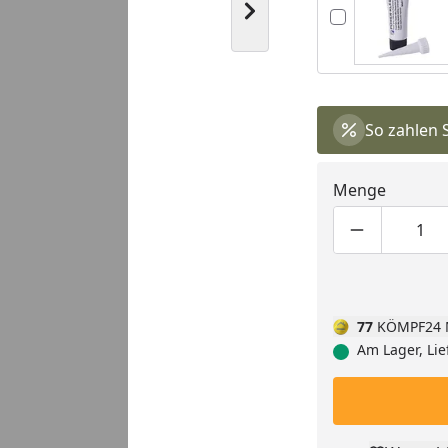
Nächstes Bild anzeigen
So zahlen 
Menge
Produktmen
Pro
77
KÖMPF24 
Am Lager, Lie