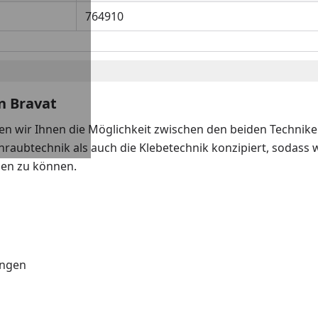
764910
n Bravat
n wir Ihnen die Möglichkeit zwischen den beiden Technike
hraubtechnik als auch die Klebetechnik konzipiert, sodass
gen zu können.
ungen