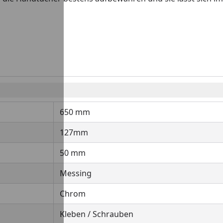
650 mm
127mm
50 mm
Messing
Chrom
Kleben / Schrauben