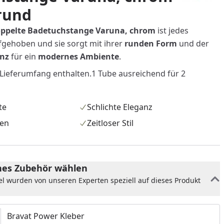
 rund
ppelte Badetuchstange Varuna, chrom
ist jedes
gehoben und sie sorgt mit ihrer
runden
Form
und der
anz
für ein
modernes
Ambiente
.
Lieferumfang enthalten.1 Tube ausreichend für 2
te
Schlichte Eleganz
en
Zeitloser Stil
es Zubehör wählen
el wurden von unseren Experten speziell auf dieses Produkt
nzufügen
Bravat Power Kleber