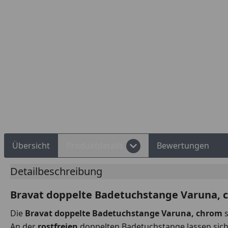
Rechnungskauf
Montageservice
Übersicht
Produktdetails
Bewertungen
Detailbeschreibung
Bravat doppelte Badetuchstange Varuna, c
Die
Bravat doppelte Badetuchstange Varuna, chrom
s
An der
rostfreien
doppelten Badetuchstange lassen sic