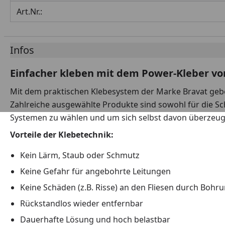
Art.Nr.:
Infos
Einfacher kleben mit dem Power-Kleber vo
Mit dem praktischen Klebesystem der Marke Bravat gebe
Zahlreiche ausgewählte Produkte sind sowohl für die Sc
Systemen zu wählen und um sich selbst davon überzeu
Vorteile der Klebetechnik:
Kein Lärm, Staub oder Schmutz
Keine Gefahr für angebohrte Leitungen
Keine Schäden (z.B. Risse) an den Fliesen durch Bohr
Rückstandlos wieder entfernbar
Dauerhafte Lösung und hoch belastbar