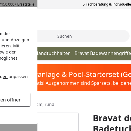
150.000+ Ersatzteile
Fachberatung & individuell
m die
Suche
e und Anzeigen
ieren. Mit
owie der
tasoft
Bravat Handtuchhalter
Bravat Badewannengriffe
mögliches
tis Sandfilteranlage & Pool-Starterset (
ngen
anpassen
ilter&Pflege gratis! Ausgenommen sind Sparsets, bei denen 
gen öffnen
aruna, chrom - 65 cm, rund
Bravat d
Badetuc