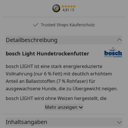
4,81
/ 5
Trusted Shops Käuferschutz
Detailbeschreibung
bosch Light Hundetrockenfutter
bosch LIGHT ist eine stark energiereduzierte
Vollnahrung (nur 6 % Fett) mit deutlich erhöhtem
Anteil an Ballaststoffen (7 % Rohfaser) für
ausgewachsene Hunde, die zu Übergewicht neigen.
bosch LIGHT wird ohne Weizen hergestellt, die
Mineralstoff-, Spurenelement- und Vitamingehalte
Mehr anzeigen
sind so gewählt, dass eine Unterversorgung des
ausgewachsenen Hundes ausgeschlossen ist. Durch
Inhaltsangaben