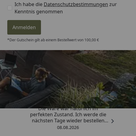
Ich habe die
Datenschutzbestimmungen
zur
Kenntnis genommen
Anmelden
*Der Gutschein gilt ab einem Bestellwert von 100,00 €
Trusted Shops
4,81
/ 5
„Hervorragend schnelle Lieferung.
Die Ware war natürlich im
perfekten Zustand. Ich werde die
nächsten Tage wieder bestellen
Grüße an die Belegschaft gute
08.08.2026
Arbeit👍🏾👍🏾“