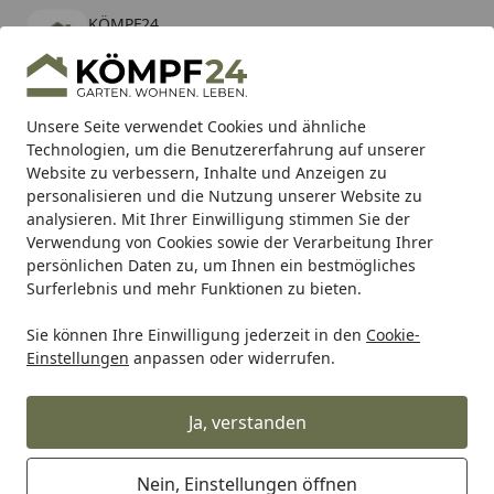
KÖMPF24
Öffnen
Banner schließen
KÖMPF24
kostenlos - Im App Store
Alle Produkte
Mein Konto
Wunschl
Eink
Unsere Seite verwendet Cookies und ähnliche
Technologien, um die Benutzererfahrung auf unserer
Hotline
4,81
/ 5
Suchen
Website zu verbessern, Inhalte und Anzeigen zu
personalisieren und die Nutzung unserer Website zu
analysieren. Mit Ihrer Einwilligung stimmen Sie der
Karibu Pools inkl. gratis Sandfilteranlage & Pool-
Verwendung von Cookies sowie der Verarbeitung Ihrer
Starterset (Gesamtwert bis 468,99€)
persönlichen Daten zu, um Ihnen ein bestmögliches
Surferlebnis und mehr Funktionen zu bieten.
Sie können Ihre Einwilligung jederzeit in den
Cookie-
Tierbedarf & Tiernahrung
Hundebedarf
Hundefutter
Einstellungen
anpassen oder widerrufen.
Startseite
bosch Light Hundetrockenfutter
Ja, verstanden
4.9
(92 Bewertungen)
Nein, Einstellungen öffnen