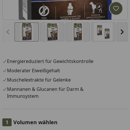
Produk
Vorheriges Bild anzeigen
Näc
Energiereduziert für Gewichtskontrolle
Moderater Eiweißgehalt
Muschelextrakte für Gelenke
Mannanen & Glucanen für Darm &
Immunsystem
Volumen wählen