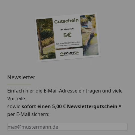
Newsletter
Einfach hier die E-Mail-Adresse eintragen und
viele
Vorteile
sowie
sofort einen 5,00 € Newslettergutschein
*
per E-Mail sichern:
Keine Eingabe erforderlich
Eingabe erforderlich
E-Mail *