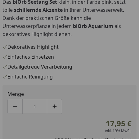
Das
biOrb Seetang Set
klein, in der Farbe pink, setzt
Youtube-Video
tolle
schillernde Akzente
in Ihrer Unterwasserwelt.
Dank der praktischen Größe kann die
Unterwasserpflanze in jedem
biOrb Aquarium
als
dekoratives Highlight dienen.
Dekoratives Highlight
Einfaches Einsetzen
Detailgetreue Verarbeitung
Einfache Reinigung
Menge
Produktmenge um eins verringern
Produktmenge manuell eingeben
Produktmenge um eins erhöhen
17,95 €
inkl. 19% MwSt.