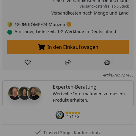
4,90 € Versandkosten in Deutschland
Versandkostenfrei ab 6 Stück
Versandkosten nach Menge und Land
18
36
KÖMPF24 Münzen
Am Lager, Lieferzeit: 1-2 Werktage in Deutschland
In den Einkaufswagen
In den Einkaufswagen legen
Produkt zur Wunschliste hinzufügen
Teilen
Produkt Ver
Artikel-Nr.: 721486
Experten-Beratung
Wertvolle Informationen zu diesem
Produkt erhalten.
4,81
/ 5
Trusted Shops Käuferschutz