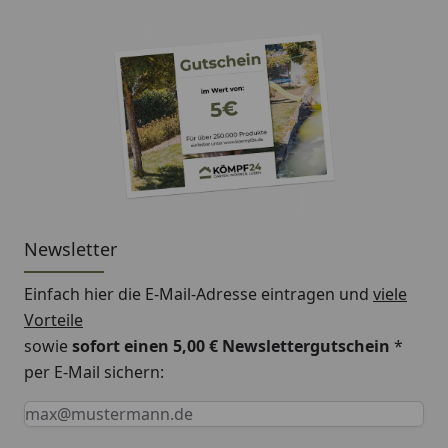
Newsletter
Einfach hier die E-Mail-Adresse eintragen und
viele
Vorteile
sowie
sofort einen 5,00 € Newslettergutschein
*
per E-Mail sichern:
Keine Eingabe erforderlich
Eingabe erforderlich
E-Mail *