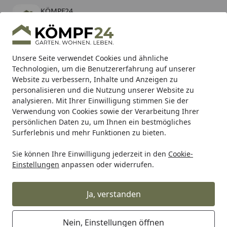
KÖMPF24
Öffnen
Banner schließen
KÖMPF24
kostenlos - Im App Store
Alle Produkte
Mein Konto
Wunschl
Eink
Unsere Seite verwendet Cookies und ähnliche
Technologien, um die Benutzererfahrung auf unserer
Hotline
4,81
/ 5
Suchen
Website zu verbessern, Inhalte und Anzeigen zu
personalisieren und die Nutzung unserer Website zu
analysieren. Mit Ihrer Einwilligung stimmen Sie der
Karibu Pools inkl. gratis Sandfilteranlage & Pool-
Verwendung von Cookies sowie der Verarbeitung Ihrer
Starterset (Gesamtwert bis 468,99€)
persönlichen Daten zu, um Ihnen ein bestmögliches
Surferlebnis und mehr Funktionen zu bieten.
Sie können Ihre Einwilligung jederzeit in den
Cookie-
biOrb
biOrb Dekoration
biOrb Aquaristik Deko Sets
bi
Einstellungen
anpassen oder widerrufen.
Startseite
biOrb Seetang Set klein pink (46081)
Ja, verstanden
Nein, Einstellungen öffnen