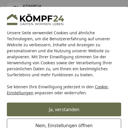
KÖMPF24
Öffnen
Banner schließen
KÖMPF24
kostenlos - Im App Store
Alle Produkte
Mein Konto
Wunschl
Eink
Unsere Seite verwendet Cookies und ähnliche
Technologien, um die Benutzererfahrung auf unserer
Hotline
4,81
/ 5
Suchen
Website zu verbessern, Inhalte und Anzeigen zu
personalisieren und die Nutzung unserer Website zu
analysieren. Mit Ihrer Einwilligung stimmen Sie der
Karibu Pools inkl. gratis Sandfilteranlage & Pool-
Verwendung von Cookies sowie der Verarbeitung Ihrer
Starterset (Gesamtwert bis 468,99€)
persönlichen Daten zu, um Ihnen ein bestmögliches
Surferlebnis und mehr Funktionen zu bieten.
Sie können Ihre Einwilligung jederzeit in den
Cookie-
Bike Lift
Bike Lift Montageständer
Bike Lift Quadständer
Einstellungen
anpassen oder widerrufen.
Startseite
Bike Lift Montageständer Quad
Ja, verstanden
Nein, Einstellungen öffnen