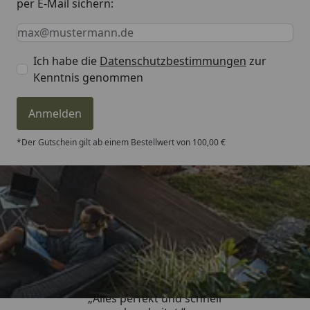
per E-Mail sichern:
Keine Eingabe erforderlich
Eingabe erforderlich
E-Mail *
Ich habe die
Datenschutzbestimmungen
zur
Kenntnis genommen
Anmelden
*Der Gutschein gilt ab einem Bestellwert von 100,00 €
Trusted Shops
4,81
/ 5
„Alles perfekt und schnell