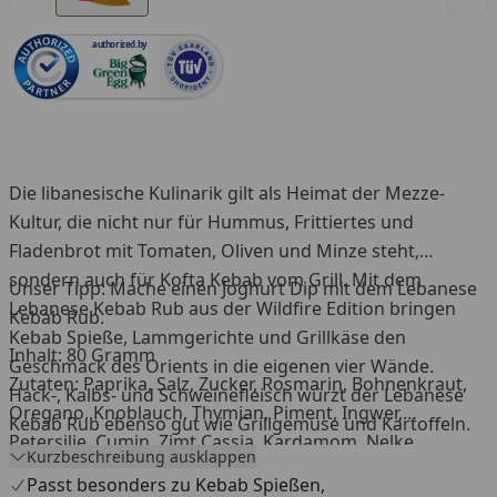
authorized.by
Die libanesische Kulinarik gilt als Heimat der Mezze-
Kultur, die nicht nur für Hummus, Frittiertes und
Fladenbrot mit Tomaten, Oliven und Minze steht,
sondern auch für Kofta Kebab vom Grill. Mit dem
Unser Tipp: Mache einen Joghurt Dip mit dem Lebanese
Lebanese Kebab Rub aus der Wildfire Edition bringen
Kebab Rub.
Kebab Spieße, Lammgerichte und Grillkäse den
Inhalt: 80 Gramm
Geschmack des Orients in die eigenen vier Wände.
Zutaten: Paprika, Salz, Zucker, Rosmarin, Bohnenkraut,
Hack-, Kalbs- und Schweinefleisch würzt der Lebanese
Oregano, Knoblauch, Thymian, Piment, Ingwer,
Kebab Rub ebenso gut wie Grillgemüse und Kartoffeln.
Petersilie, Cumin, Zimt Cassia, Kardamom, Nelke
Kurzbeschreibung ausklappen
*Kann Spuren von Senf. Sellerie, Soja, Sesam und
Passt besonders zu Kebab Spießen,