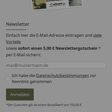
Newsletter
Einfach hier die E-Mail-Adresse eintragen und
viele
Vorteile
sowie
sofort einen 5,00 € Newslettergutschein
*
per E-Mail sichern:
Keine Eingabe erforderlich
Eingabe erforderlich
E-Mail *
Ich habe die
Datenschutzbestimmungen
zur
Kenntnis genommen
Anmelden
*Der Gutschein gilt ab einem Bestellwert von 100,00 €