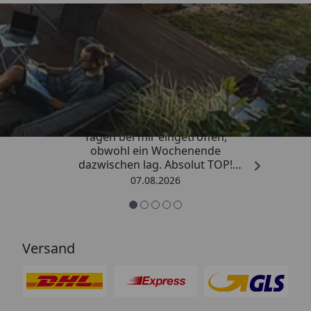
Trusted Shops
4,81
/ 5
„Die Bestellung ist innerhalb von 4
Tagen bei mir eingetroffen,
obwohl ein Wochenende
dazwischen lag. Absolut TOP!
Sicherlich nicht die letzte
07.08.2026
Bestellung. Vielen Dank und weiter
so.“
Versand