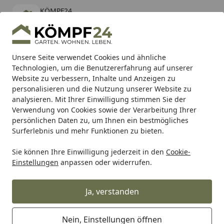
KÖMPF24
Öffnen
Banner schließen
KÖMPF24
kostenlos - Im App Store
Alle Produkte
Mein Konto
Wunschl
Eink
Unsere Seite verwendet Cookies und ähnliche
Technologien, um die Benutzererfahrung auf unserer
Hotline
4,81
/ 5
Suchen
Website zu verbessern, Inhalte und Anzeigen zu
personalisieren und die Nutzung unserer Website zu
analysieren. Mit Ihrer Einwilligung stimmen Sie der
Karibu Pools inkl. gratis Sandfilteranlage & Pool-
Verwendung von Cookies sowie der Verarbeitung Ihrer
Starterset (Gesamtwert bis 468,99€)
persönlichen Daten zu, um Ihnen ein bestmögliches
Surferlebnis und mehr Funktionen zu bieten.
Sie können Ihre Einwilligung jederzeit in den
Cookie-
Grill
Grillzubehör
Grillgewürze & Grillsaucen
Grillgew
Einstellungen
anpassen oder widerrufen.
Startseite
Wildfire Gewürzmischung Lebanese
Kebap Rub
Ja, verstanden
Nein, Einstellungen öffnen