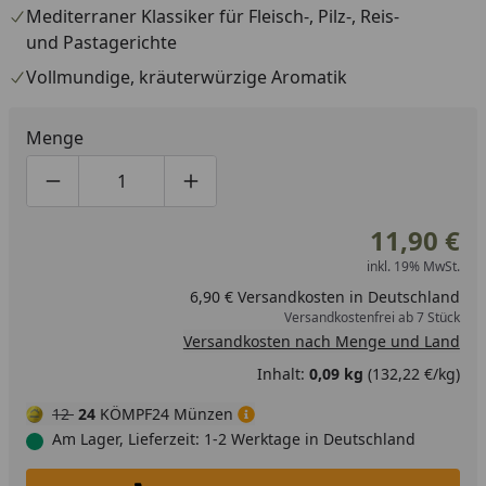
Bohnenkraut
Mediterraner Klassiker für Fleisch-, Pilz-, Reis-
*Kann Spuren von Soja, Sesam und Nüssen enthalten
und Pastagerichte
Vollmundige, kräuterwürzige Aromatik
Menge
Produktmenge um eins verringern
Produktmenge manuell eingeben
Produktmenge um eins erhöhen
11,90 €
inkl. 19% MwSt.
6,90 € Versandkosten in Deutschland
Versandkostenfrei ab 7 Stück
Versandkosten nach Menge und Land
Inhalt:
0,09 kg
(132,22 €/kg)
12
24
KÖMPF24 Münzen
Am Lager, Lieferzeit: 1-2 Werktage in Deutschland