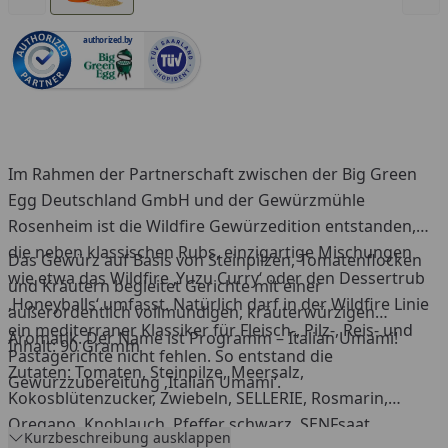
authorized.by
Im Rahmen der Partnerschaft zwischen der Big Green
Egg Deutschland GmbH und der Gewürzmühle
Rosenheim ist die Wildfire Gewürzedition entstanden,
die neben klassischen Rubs, einzigartige Mischungen
Das Gewürz auf Basis von Steinpilzen, Tomatenflocken
wie etwa das Wildfire ‚Yuzu Curry‘ oder den Dessertrub
und Kräutern begleitet Gerichte mit einer
‚Honeyballs‘ umfasst. Natürlich darf in der Wildfire Linie
außerordentlich vollmundigen, kräuterwürzigen
ein mediterraner Klassiker für Fleisch-, Pilz-, Reis- und
Aromatik. Der Name ist Programm – Italian Umami!
Inhalt: 90 Gramm
Pastagerichte nicht fehlen. So entstand die
Zutaten: Tomaten, Steinpilze, Meersalz,
Gewürzzubereitung ‚Italian Umami‘.
Kokosblütenzucker, Zwiebeln, SELLERIE, Rosmarin,
Oregano, Knoblauch, Pfeffer schwarz, SENFsaat,
Kurzbeschreibung ausklappen