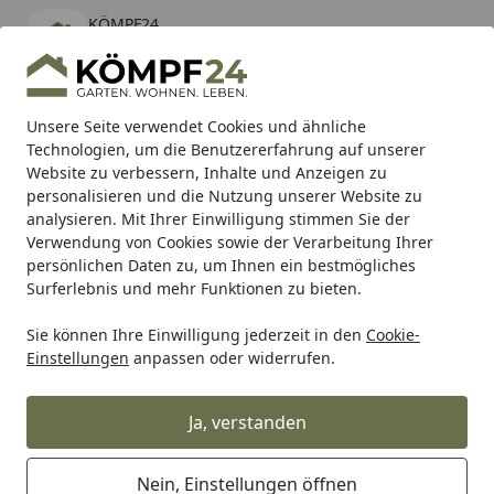
KÖMPF24
Öffnen
Banner schließen
KÖMPF24
kostenlos - Im App Store
Alle Produkte
Mein Konto
Wunschl
Eink
Unsere Seite verwendet Cookies und ähnliche
Technologien, um die Benutzererfahrung auf unserer
Hotline
4,81
/ 5
Suchen
Website zu verbessern, Inhalte und Anzeigen zu
personalisieren und die Nutzung unserer Website zu
analysieren. Mit Ihrer Einwilligung stimmen Sie der
Karibu Pools inkl. gratis Sandfilteranlage & Pool-
Verwendung von Cookies sowie der Verarbeitung Ihrer
Starterset (Gesamtwert bis 468,99€)
persönlichen Daten zu, um Ihnen ein bestmögliches
Surferlebnis und mehr Funktionen zu bieten.
Sie können Ihre Einwilligung jederzeit in den
Cookie-
Grill
Grillzubehör
Grillgewürze & Grillsaucen
Grillgew
Einstellungen
anpassen oder widerrufen.
Startseite
Wildfire Gewürzmischung Italian
Umami
Ja, verstanden
Nein, Einstellungen öffnen