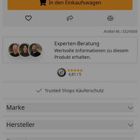
In den Einkaufswagen
In den Einkaufswagen legen
Produkt zur Wunschliste hinzufügen
Teilen
Produkt Ver
Artikel-Nr.: 5524006
Experten-Beratung
Wertvolle Informationen zu diesem
Produkt erhalten.
4,81
/ 5
Trusted Shops Käuferschutz
Marke
Hersteller