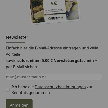
Newsletter
Einfach hier die E-Mail-Adresse eintragen und
viele
Vorteile
sowie
sofort einen 5,00 € Newslettergutschein
*
per E-Mail sichern:
Keine Eingabe erforderlich
Eingabe erforderlich
E-Mail *
Ich habe die
Datenschutzbestimmungen
zur
Kenntnis genommen
Anmelden