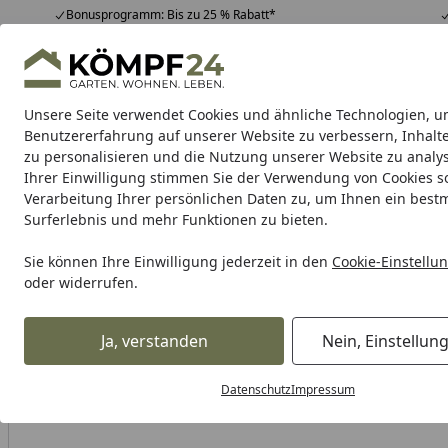
Bonusprogramm: Bis zu 25 % Rabatt*
Hotline
07051 / 9 22 22
4,81
/ 5
Mo-Fr. 8-16 Uhr
25.948 Bewertungen
Unsere Seite verwendet Cookies und ähnliche Technologien, u
Alle Produkte
Highlights
Tipps & Tricks
Alle Produkte
Benutzererfahrung auf unserer Website zu verbessern, Inhalt
zu personalisieren und die Nutzung unserer Website zu analys
Ihrer Einwilligung stimmen Sie der Verwendung von Cookies s
Grill
Gasgrill
Holzkohlegrill
Elektrogrill
Pelletgr
Verarbeitung Ihrer persönlichen Daten zu, um Ihnen ein best
Surferlebnis und mehr Funktionen zu bieten.
Karibu Pools inkl. gra
Sie können Ihre Einwilligung jederzeit in den
Cookie-Einstellu
oder widerrufen.
Dein Traumpool im Sorglos-Paket: F
Ja, verstanden
Nein, Einstellun
Grill
Grillzubehör
Grillgewürze & Grillsaucen
Grillgew
Startseite
Datenschutz
Impressum