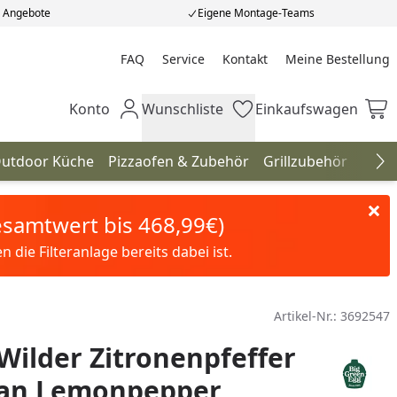
e Angebote
Eigene Montage-Teams
FAQ
Service
Kontakt
Meine Bestellung
Meine Bestellung
Konto
Wunschliste
Einkaufswagen
Mein Konto
Wunschliste
Einkaufswagen
utdoor Küche
Pizzaofen & Zubehör
Grillzubehör
Gril
Na
Gesamtwert bis 468,99€)
die Filteranlage bereits dabei ist.
Artikel-Nr.:
3692547
 Wilder Zitronenpfeffer
an Lemonpepper