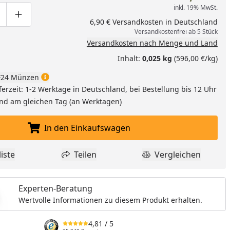
nzufügen
inkl. 19% MwSt.
ge um eins verringern
duktmenge manuell eingeben
Produktmenge um eins erhöhen
6,90 € Versandkosten in Deutschland
Versandkostenfrei ab 5 Stück
Versandkosten nach Menge und Land
Inhalt:
0,025 kg
(596,00 €/kg)
24 Münzen
ferzeit: 1-2 Werktage in Deutschland, bei Bestellung bis 12 Uhr
and am gleichen Tag (an Werktagen)
In den Einkaufswagen
In den Einkaufswagen legen
iste
Teilen
Vergleichen
dukt zur Wunschliste hinzufügen
Teilen
Produkt Vergle
Experten-Beratung
Wertvolle Informationen zu diesem Produkt erhalten.
4,81
/ 5