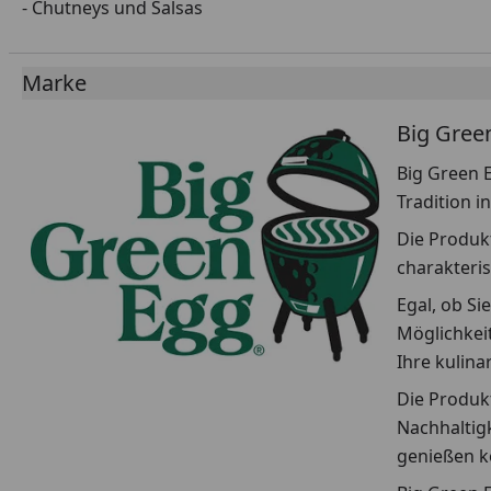
- Chutneys und Salsas
Marke
Big Gree
Big Green E
Tradition i
Die Produkt
charakteris
Egal, ob Si
Möglichkeit
Ihre kulin
Die Produkt
Nachhaltigk
genießen k