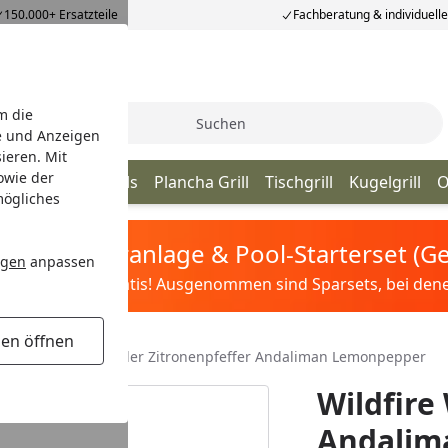
150.000+ Ersatzteile
Fachberatung & individuell
m die
Suche
e und Anzeigen
ieren. Mit
owie der
ill
Kamado Grills
Plancha Grill
Tischgrill
Kugelgrill
O
mögliches
tis Sandfilteranlage & Pool-Starterset (
ngen
anpassen
ilter&Pflege gratis! Ausgenommen sind Sparsets, bei denen 
gen öffnen
ürze
Wildfire Wilder Zitronenpfeffer Andaliman Lemonpepper
Wildfire
Andalim