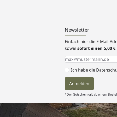
Newsletter
Einfach hier die E-Mail-A
sowie
sofort einen 5,00 
Keine Eingabe erforderlic
Eingabe erforderlich
E-Mail *
Ich habe die
Datensch
Anmelden
*Der Gutschein gilt ab einem Bestel