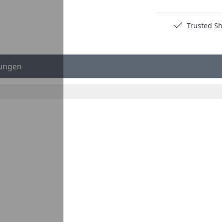
Deutschlands bester Händler
Trusted S
ungen