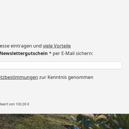
dresse eintragen und
viele Vorteile
€ Newslettergutschein
* per E-Mail sichern:
h
utzbestimmungen
zur Kenntnis genommen
lwert von 100,00 €