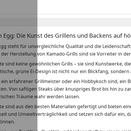
n Egg: Die Kunst des Grillens und Backens auf h
gg steht für unvergleichliche Qualität und die Leidenschaft 
n der Herstellung von Kamado-Grills sind sie Vorreiter in 
e sind keine gewöhnlichen Grills – sie sind Kunstwerke, di
tische, grüne Ei-Design ist nicht nur ein Blickfang, sondern
e ein erfahrener Grillmeister oder ein Hobbykoch sind, ein 
en. Von saftigen Steaks über knuspriges Brot bis hin zu z
arischen Träume wahr werden lassen.
e sind aus den besten Materialien gefertigt und bieten ei
eit und Umweltverträglichkeit und setzen sich dafür ein, 
önnen.