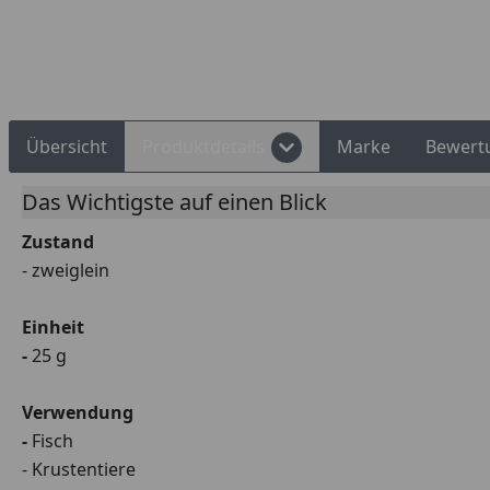
Rechnungskauf
Montageservice
Übersicht
Produktdetails
Marke
Bewert
Das Wichtigste auf einen Blick
Zustand
- zweiglein
Einheit
-
25 g
Verwendung
-
Fisch
- Krustentiere