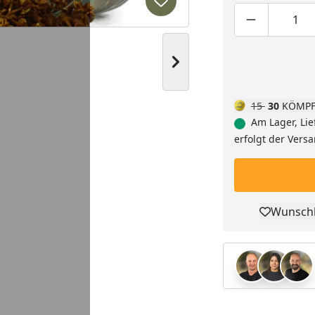
Produkt zur Wunschliste hi
Produktmen
Pro
Nächstes Bild anzeigen
15
30
KÖMPF
Am Lager, Lie
erfolgt der Vers
Wunschl
Pro