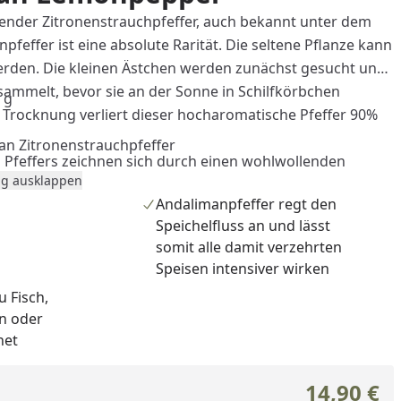
nder Zitronenstrauchpfeffer, auch bekannt unter dem
effer ist eine absolute Rarität. Die seltene Pflanze kann
 werden. Die kleinen Ästchen werden zunächst gesucht und
sammelt, bevor sie an der Sonne in Schilfkörbchen
 g
r Trocknung verliert dieser hocharomatische Pfeffer 90%
m
an Zitronenstrauchpfeffer
s Pfeffers zeichnen sich durch einen wohlwollenden
g ausklappen
 aus und können ein leichtes Pickeln im Mundraum
Andalimanpfeffer regt den
regt der Andalimanpfeffer den Speichelfluss an und lässt
Speichelfluss an und lässt
verzehrten Speisen intensiver wirken. Wir empfehlen, ihn
somit alle damit verzehrten
arbeiten und als Finish zu Fisch, Meeresfrüchten oder
Speisen intensiver wirken
s und Salsas verleiht der Pfeffer eine einzigartige Note.
u Fisch,
auch mitgekocht oder -gegart werden, verliert dadurch
n oder
 Intensität.
net
14,90 €