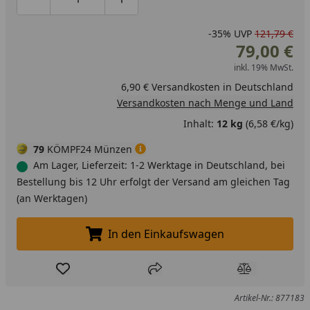
Produktmenge um eins verringern
Produktmenge manuell eingeben
Produktmenge um eins erhöhen
-35%
UVP
121,79 €
79,00 €
inkl. 19% MwSt.
6,90 € Versandkosten in Deutschland
Versandkosten nach Menge und Land
Inhalt:
12 kg
(6,58 €/kg)
79
KÖMPF24 Münzen
Am Lager, Lieferzeit: 1-2 Werktage in Deutschland, bei
Bestellung bis 12 Uhr erfolgt der Versand am gleichen Tag
(an Werktagen)
In den Einkaufswagen
In den Einkaufswagen legen
Produkt zur Wunschliste hinzufügen
Teilen
Produkt Ver
Artikel-Nr.: 877183