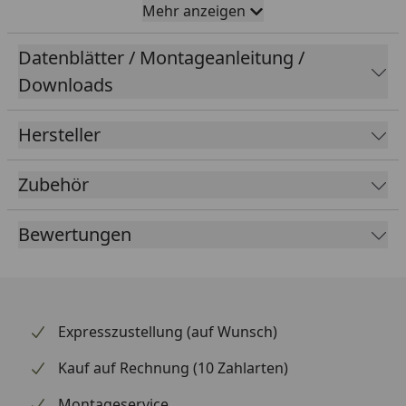
Mehr anzeigen
Anwendungsbereiche
Datenblätter / Montageanleitung /
universelle Verleimung aller Holzarten ( Weich-,
Downloads
Hartholz und exotische Hölzer), Verleimung von
Parkett- und Laminatelementen, Flächenverleimung
Hersteller
von Schichtstoffplatten, Montageverleimung,
Korpusverleimung
Zubehör
Technische Daten
Bewertungen
Basis
Polyvenylacetat
Expresszustellung (auf Wunsch)
Dichte
ca. 1,08 g/cm³
Kauf auf Rechnung (10 Zahlarten)
Geruch
charakteristisch
Montageservice