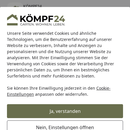
KÖMPF24
Öffnen
Banner schließen
KÖMPF24
kostenlos - Im App Store
Alle Produkte
Mein Konto
Wunschl
Eink
Unsere Seite verwendet Cookies und ähnliche
Technologien, um die Benutzererfahrung auf unserer
Hotline
4,81
/ 5
Suchen
Website zu verbessern, Inhalte und Anzeigen zu
personalisieren und die Nutzung unserer Website zu
analysieren. Mit Ihrer Einwilligung stimmen Sie der
Karibu Pools inkl. gratis Sandfilteranlage & Pool-
Verwendung von Cookies sowie der Verarbeitung Ihrer
Starterset (Gesamtwert bis 468,99€)
persönlichen Daten zu, um Ihnen ein bestmögliches
Surferlebnis und mehr Funktionen zu bieten.
Sie können Ihre Einwilligung jederzeit in den
Cookie-
Beko
Beko Klebstoffe
beko Weißleim D3
Einstellungen
anpassen oder widerrufen.
Startseite
beko Weißleim D3
Ja, verstanden
Nein, Einstellungen öffnen