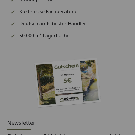
Haltbarkeit
12 Monate bei Raumtemperatur
Kostenlose Fachberatung
Hautbildezeit
ca. 5 bis 8 Minuten
Deutschlands bester Händler
Lagerung
trocken, bei Raumtemperatur, vor
Frost schützen
50.000 m² Lagerfläche
ph-Wert
ca. 3
Presszeit
ca. 30 Minuten bei +20°C
Temperatur
beständig bis -50° C (komplett
ausgehärtet und frei von
Zugkräften!)
Verarbeitbar
ab mind. +10°C
Viskosität
mittelviskos
Newsletter