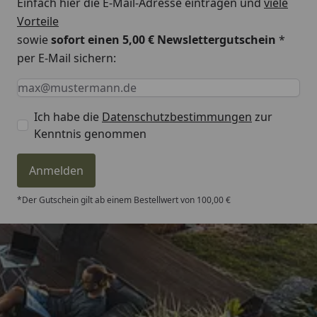
Einfach hier die E-Mail-Adresse eintragen und
viele
Vorteile
sowie
sofort einen 5,00 € Newslettergutschein
*
per E-Mail sichern:
Keine Eingabe erforderlich
Eingabe erforderlich
E-Mail *
Ich habe die
Datenschutzbestimmungen
zur
Kenntnis genommen
Anmelden
*Der Gutschein gilt ab einem Bestellwert von 100,00 €
Trusted Shops
4,81
/ 5