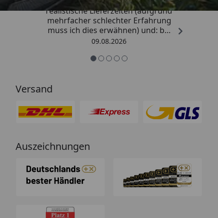
„Sehr gute Qualitäts-Markenware,
realistische Lieferzeiten (aufgrund
mehrfacher schlechter Erfahrung
muss ich dies erwähnen) und: bei
Kritik kommt die Antwort
09.08.2026
offensichtlich von einem
Menschen mit Verstand und nicht
von einem Chat-Bot, der
nichtssagende Antworten schickt
Versand
(auch dass ist leider immer öfter
ein Problem). “
Auszeichnungen