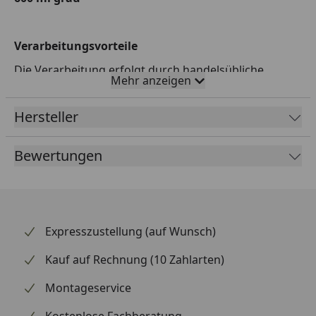
Verarbeitungsvorteile
Die Verarbeitung erfolgt durch handelsübliche
Mehr anzeigen
Kartuschenpressen, ist glättbar mit beko
Glättemittel,
kombiniert Dichten und Kleben
,
Hersteller
reagiert mit Feuchtigkeit und härtet schnell aus
Bewertungen
Anwendungsbereiche
Anschlussfugen im Betonbau,
Konstruktionsverklebung von Holz,
Expresszustellung (auf Wunsch)
Kombinationsverklebung mit Metallen, Keramik,
Spiegel, Stein, Kunststoff, Holzleisten, Dekorplatten
Kauf auf Rechnung (10 Zahlarten)
und vieles mehr, Schiffsbau
Montageservice