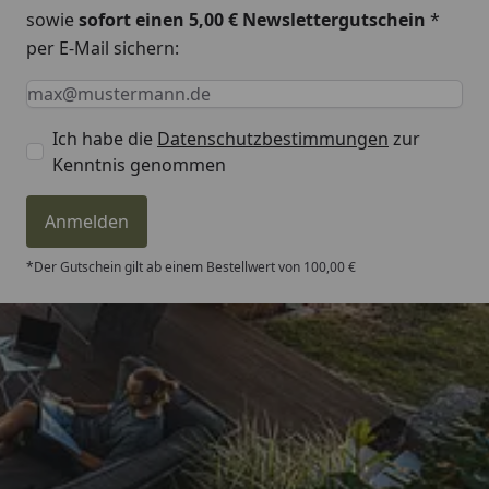
sowie
sofort einen 5,00 € Newslettergutschein
*
Shore-A-Härte
ca. 45
per E-Mail sichern:
Temperatur
beständig von -40°C bis +90°C (
Keine Eingabe erforderlich
Eingabe erforderlich
E-Mail *
im ausgehärteten Zustand)
Verarbeitbar
ab +5°C bis max. +35°C
Ich habe die
Datenschutzbestimmungen
zur
Kenntnis genommen
Viskosität
pastös, standfest
Anmelden
*Der Gutschein gilt ab einem Bestellwert von 100,00 €
Trusted Shops
4,81
/ 5