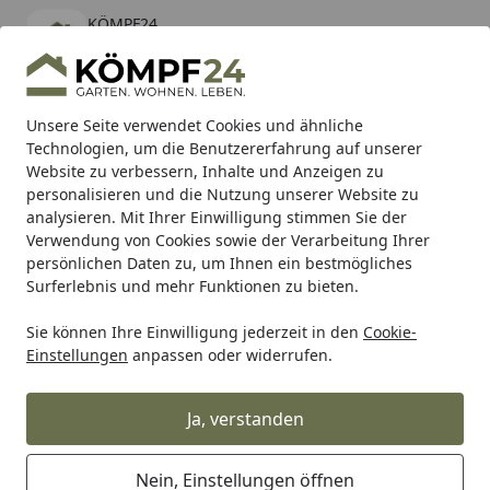
KÖMPF24
Öffnen
Banner schließen
KÖMPF24
kostenlos - Im App Store
Alle Produkte
Mein Konto
Wunschl
Eink
Unsere Seite verwendet Cookies und ähnliche
Technologien, um die Benutzererfahrung auf unserer
Hotline
4,81
/ 5
Suchen
Website zu verbessern, Inhalte und Anzeigen zu
personalisieren und die Nutzung unserer Website zu
analysieren. Mit Ihrer Einwilligung stimmen Sie der
Karibu Pools inkl. gratis Sandfilteranlage & Pool-
Verwendung von Cookies sowie der Verarbeitung Ihrer
Starterset (Gesamtwert bis 468,99€)
persönlichen Daten zu, um Ihnen ein bestmögliches
Surferlebnis und mehr Funktionen zu bieten.
Sie können Ihre Einwilligung jederzeit in den
Cookie-
Beko
Beko Klebstoffe
beko Tackcon Flexibler Hightec-Kle
Einstellungen
anpassen oder widerrufen.
Startseite
beko Tackcon Flexibler Hightec-
Kleber Superflex, 600 ml grau
Ja, verstanden
Nein, Einstellungen öffnen