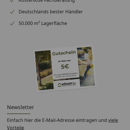
Kostenlose Fachberatung
Aushärtung
ca. 4 mm in 24 Stunden
Deutschlands bester Händler
Basis
1-K Polyurethan Dicht- und
Klebstoff
50.000 m² Lagerfläche
Bruchdehnung
> 800% ( nach ISO 8339 ( min.
>80%
Geruch
nach Aushärtung geruchlos
Haltbarkeit
ungeöffnet 12 Monate bei +5°C
bis 25°C, nach Anbruch zügig
verarbeiten
Hautbildezeit
ca. 60 Minuten bei Normalklima
(+23°C / 50% relative
Luftfeuchte)
Newsletter
Lagerung
trocken, bei Raumtemperatur,
Einfach hier die E-Mail-Adresse eintragen und
viele
vor Hitze schützen
Vorteile