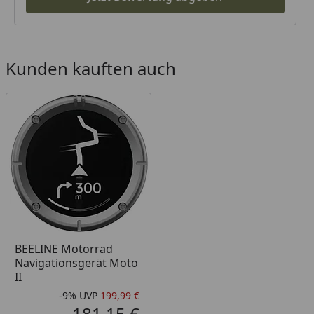
Kunden kauften auch
BEELINE Motorrad
Navigationsgerät Moto
II
-9%
UVP
199,99 €
Rabatt in Prozent
Ursprünglicher Preis
181,15 €