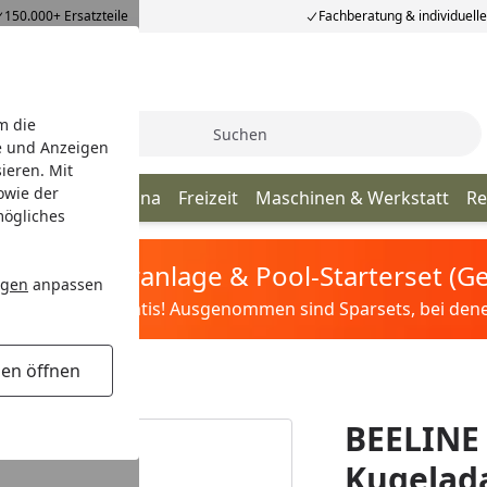
150.000+ Ersatzteile
Fachberatung & individuell
m die
Suche
e und Anzeigen
ieren. Mit
owie der
lumentöpfe
Sauna
Freizeit
Maschinen & Werkstatt
Re
mögliches
tis Sandfilteranlage & Pool-Starterset (
ngen
anpassen
ilter&Pflege gratis! Ausgenommen sind Sparsets, bei denen 
gen öffnen
Navihalter
BEELINE
Kugelada