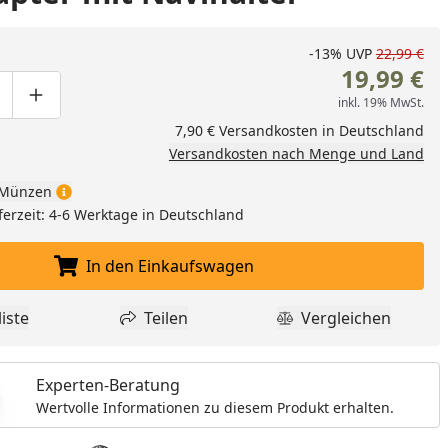
-13%
UVP
22,99 €
19,99 €
inkl. 19% MwSt.
ge um eins verringern
duktmenge manuell eingeben
Produktmenge um eins erhöhen
7,90 € Versandkosten in Deutschland
Versandkosten nach Menge und Land
Münzen
ferzeit: 4-6 Werktage in Deutschland
In den Einkaufswagen
In den Einkaufswagen legen
iste
Teilen
Vergleichen
dukt zur Wunschliste hinzufügen
Teilen
Produkt Vergle
Experten-Beratung
Wertvolle Informationen zu diesem Produkt erhalten.