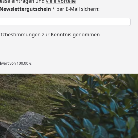
dresse eintragen und
viele Vorteile
€ Newslettergutschein
* per E-Mail sichern:
h
utzbestimmungen
zur Kenntnis genommen
lwert von 100,00 €