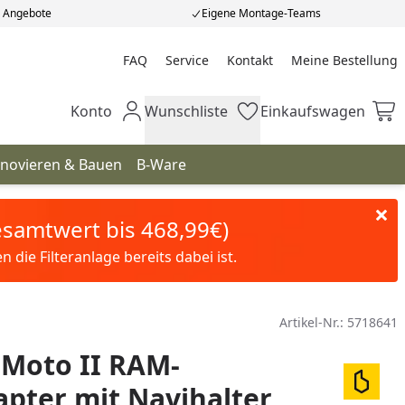
e Angebote
Eigene Montage-Teams
FAQ
Service
Kontakt
Meine Bestellung
Meine Bestellung
Konto
Wunschliste
Einkaufswagen
Mein Konto
Wunschliste
Einkaufswagen
novieren & Bauen
B-Ware
Gesamtwert bis 468,99€)
die Filteranlage bereits dabei ist.
Artikel-Nr.:
5718641
 Moto II RAM-
pter mit Navihalter