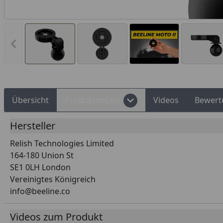
Rechnungskauf
Montageservice
Vorheriges Bild anzeigen
Übersicht
Produktdetails
Videos
Bewert
Hersteller
Relish Technologies Limited
164-180 Union St
SE1 0LH London
Vereinigtes Königreich
info@beeline.co
Videos zum Produkt