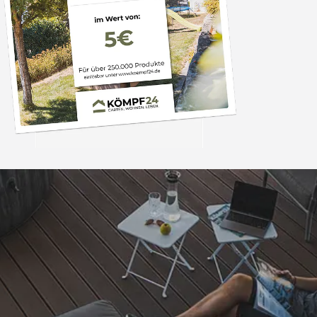
Trusted Shops
„Hervorragend schnel
Die Ware war nat
perfekten Zustand. I
nächsten Tage wied
4,81
/ 5
25.974 Bewertungen
Grüße an die Beleg
08.08.202
Arbeit👍🏾👍