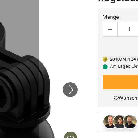
Menge
Produktmen
Pro
20
KÖMPF24 
Am Lager, Lie
Wunschl
Pro