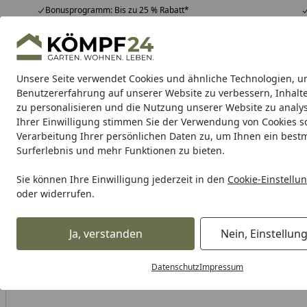
Bonusprogramm: Bis zu 25 % Rabatt*
Hotline
07051 / 9 22 22
4,81
/ 5
Mo-Fr. 8-16 Uhr
25.974 Bewertungen
Unsere Seite verwendet Cookies und ähnliche Technologien, u
Alle Produkte
Highlights
Tipps & Tricks
Alle Produkte
Benutzererfahrung auf unserer Website zu verbessern, Inhalt
zu personalisieren und die Nutzung unserer Website zu analys
Ihrer Einwilligung stimmen Sie der Verwendung von Cookies s
Sales & Angebote
Garten
Teich
Zaun
Grills
B
Verarbeitung Ihrer persönlichen Daten zu, um Ihnen ein best
Surferlebnis und mehr Funktionen zu bieten.
Karibu Pools inkl. gra
Sie können Ihre Einwilligung jederzeit in den
Cookie-Einstellu
oder widerrufen.
Dein Traumpool im Sorglos-Paket: F
Ja, verstanden
Nein, Einstellun
Sales & Angebote
BEELINE Moto II RAM-Kugeladapter mit 
Startseite
Datenschutz
Impressum