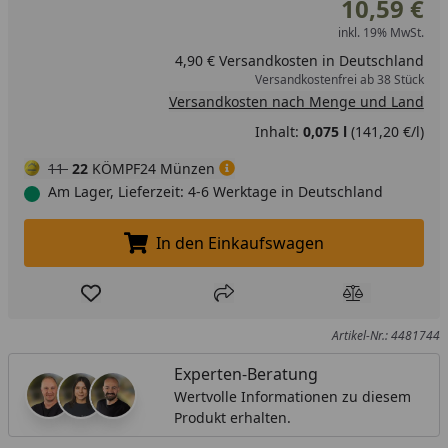
10,59 €
inkl. 19% MwSt.
4,90 € Versandkosten in Deutschland
Versandkostenfrei ab 38 Stück
Versandkosten nach Menge und Land
Inhalt:
0,075 l
(141,20 €/l)
11
22
KÖMPF24 Münzen
Am Lager, Lieferzeit: 4-6 Werktage in Deutschland
In den Einkaufswagen
In den Einkaufswagen legen
Produkt zur Wunschliste hinzufügen
Teilen
Produkt Ver
Artikel-Nr.: 4481744
Experten-Beratung
Wertvolle Informationen zu diesem
Produkt erhalten.