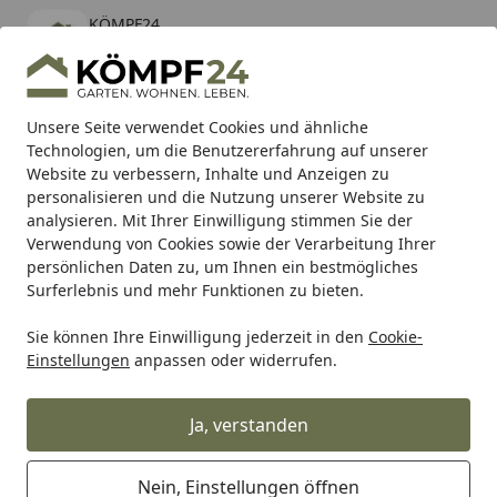
KÖMPF24
Öffnen
Banner schließen
KÖMPF24
kostenlos - Im App Store
Alle Produkte
Mein Konto
Wunschl
Eink
Unsere Seite verwendet Cookies und ähnliche
Technologien, um die Benutzererfahrung auf unserer
Hotline
4,81
/ 5
Suchen
Website zu verbessern, Inhalte und Anzeigen zu
personalisieren und die Nutzung unserer Website zu
analysieren. Mit Ihrer Einwilligung stimmen Sie der
Karibu Pools inkl. gratis Sandfilteranlage & Pool-
Verwendung von Cookies sowie der Verarbeitung Ihrer
Starterset (Gesamtwert bis 468,99€)
persönlichen Daten zu, um Ihnen ein bestmögliches
Surferlebnis und mehr Funktionen zu bieten.
Sie können Ihre Einwilligung jederzeit in den
Cookie-
Autosol
Autosol Politur
Autosol Politur Acrylglas
Einstellungen
anpassen oder widerrufen.
Startseite
Autosol Politur Acrylglas
Ja, verstanden
Nein, Einstellungen öffnen