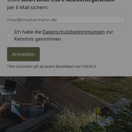
per E-Mail sichern:
Keine Eingabe erforderlich
Eingabe erforderlich
E-Mail *
Ich habe die
Datenschutzbestimmungen
zur
Kenntnis genommen
Anmelden
*Der Gutschein gilt ab einem Bestellwert von 100,00 €
Trusted Shops
4,81
/ 5