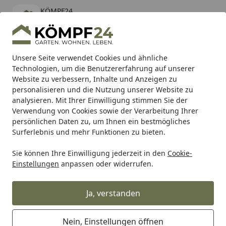
KÖMPF24
Öffnen
Banner schließen
KÖMPF24
kostenlos - Im App Store
Alle Produkte
Mein Konto
Wunschl
Eink
Unsere Seite verwendet Cookies und ähnliche
Technologien, um die Benutzererfahrung auf unserer
Hotline
4,81
/ 5
Suchen
Website zu verbessern, Inhalte und Anzeigen zu
personalisieren und die Nutzung unserer Website zu
analysieren. Mit Ihrer Einwilligung stimmen Sie der
Karibu Pools inkl. gratis Sandfilteranlage & Pool-
Verwendung von Cookies sowie der Verarbeitung Ihrer
Starterset (Gesamtwert bis 468,99€)
persönlichen Daten zu, um Ihnen ein bestmögliches
Surferlebnis und mehr Funktionen zu bieten.
Sie können Ihre Einwilligung jederzeit in den
Cookie-
Teich
Teichpumpe
Bachlaufpumpen & Wasserfallpump
Einstellungen
anpassen oder widerrufen.
Startseite
Oase Aquarius Eco Expert 36000
Ja, verstanden
Nein, Einstellungen öffnen