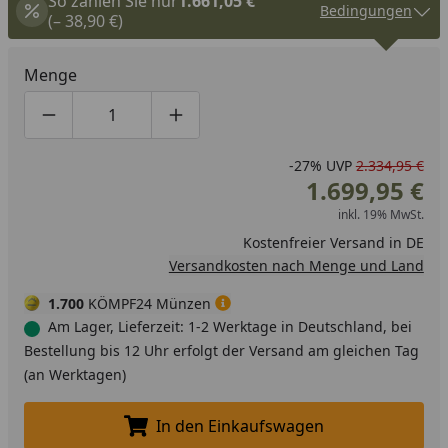
So zahlen Sie nur
1.661,05 €
Bedingungen
(– 38,90 €)
Menge
Produktmenge um eins verringern
Produktmenge manuell eingeben
Produktmenge um eins erhöhen
-27%
UVP
2.334,95 €
1.699,95 €
inkl. 19% MwSt.
Kostenfreier Versand in DE
Versandkosten nach Menge und Land
1.700
KÖMPF24 Münzen
Am Lager, Lieferzeit: 1-2 Werktage in Deutschland, bei
Bestellung bis 12 Uhr erfolgt der Versand am gleichen Tag
(an Werktagen)
In den Einkaufswagen
In den Einkaufswagen legen