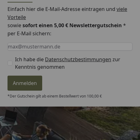
Einfach hier die E-Mail-Adresse eintragen und
viele
Vorteile
sowie
sofort einen 5,00 € Newslettergutschein
*
per E-Mail sichern:
Keine Eingabe erforderlich
Eingabe erforderlich
E-Mail *
Ich habe die
Datenschutzbestimmungen
zur
Kenntnis genommen
Anmelden
*Der Gutschein gilt ab einem Bestellwert von 100,00 €
Trusted Shops