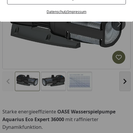
Datenschutz
Impressum
Produk
Vorheriges Bild anzeigen
Näc
Starke energieeffiziente
OASE Wasserspielpumpe
Aquarius Eco Expert 36000
mit raffinierter
Dynamikfunktion.