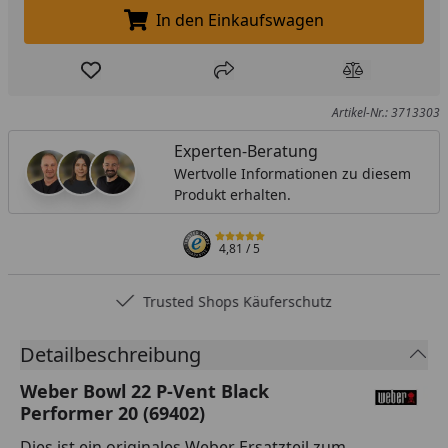
In den Einkaufswagen
In den Einkaufswagen legen
Produkt zur Wunschliste hinzufügen
Teilen
Produkt Ver
Artikel-Nr.: 3713303
Experten-Beratung
Wertvolle Informationen zu diesem
Produkt erhalten.
4,81
/ 5
Trusted Shops Käuferschutz
Detailbeschreibung
Weber Bowl 22 P-Vent Black
Performer 20 (69402)
Dies ist ein originales Weber Ersatzteil zum