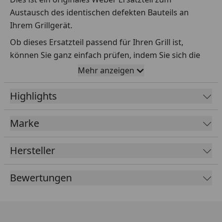
Austausch des identischen defekten Bauteils an
Ihrem Grillgerät.
Ob dieses Ersatzteil passend für Ihren Grill ist,
können Sie ganz einfach prüfen, indem Sie sich die
Explosionszeichnung Ihres Grills anschauen und dort
Mehr anzeigen
das betreffende Teil heraussuchen.
Highlights
Über die Seriennummer Ihres Grillgeräts kommen Sie
ganz einfach zur passenden Explosionszeichnung.
Geben Sie dafür die Seriennummer
HIER
ein.
Marke
Hersteller
Sollte Ihnen nicht bekannt sein, wo Sie die
Seriennummer finden, klicken Sie bitte
HIER
.
Bewertungen
Leider bekommen wir von Weber keine
Abmessungen oder Gewichte zu den Ersatzteilen
übermittelt. Da es sich meist um Kommissionsware