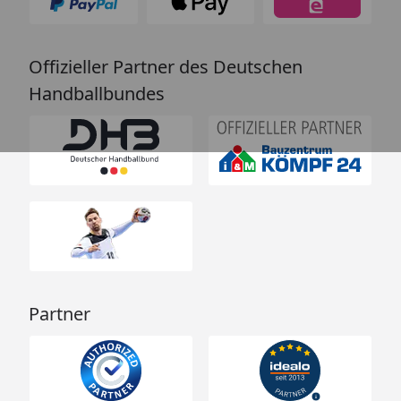
Offizieller Partner des Deutschen
Handballbundes
Partner