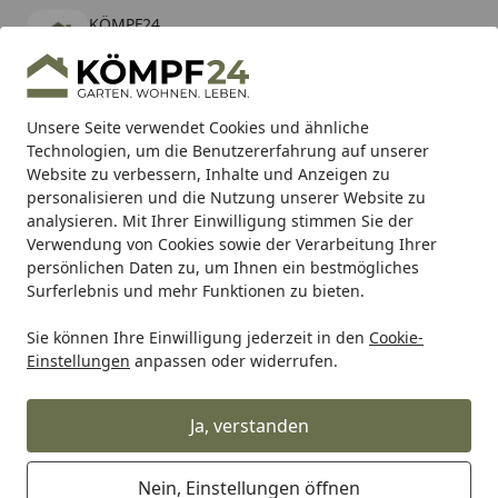
KÖMPF24
Öffnen
Banner schließen
KÖMPF24
kostenlos - Im App Store
Alle Produkte
Mein Konto
Wunschl
Eink
Unsere Seite verwendet Cookies und ähnliche
Technologien, um die Benutzererfahrung auf unserer
Hotline
4,81
/ 5
Suchen
Website zu verbessern, Inhalte und Anzeigen zu
personalisieren und die Nutzung unserer Website zu
analysieren. Mit Ihrer Einwilligung stimmen Sie der
Karibu Pools inkl. gratis Sandfilteranlage & Pool-
Verwendung von Cookies sowie der Verarbeitung Ihrer
Starterset (Gesamtwert bis 468,99€)
persönlichen Daten zu, um Ihnen ein bestmögliches
Surferlebnis und mehr Funktionen zu bieten.
Sie können Ihre Einwilligung jederzeit in den
Cookie-
Grill
Weber Bowl 22 P-Vent Black Performer 20 (69402)
Einstellungen
anpassen oder widerrufen.
Startseite
Weber Bowl 22 P-Vent Black
Performer 20 (69402)
Ja, verstanden
Nein, Einstellungen öffnen