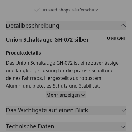
Trusted Shops Käuferschutz
Detailbeschreibung
Union Schaltauge GH-072 silber
Produktdetails
Das Union Schaltauge GH-072 ist eine zuverlässige
und langlebige Lösung für die präzise Schaltung
deines Fahrrads. Hergestellt aus robustem
Aluminium, bietet es Schutz und Stabilität.
Mehr anzeigen
Einfache Montage
Mit der 2-Loch Außenbefestigung lässt sich das
Das Wichtigste auf einen Blick
Schaltauge unkompliziert und schnell anbringen.
Lieferumfang
Technische Daten