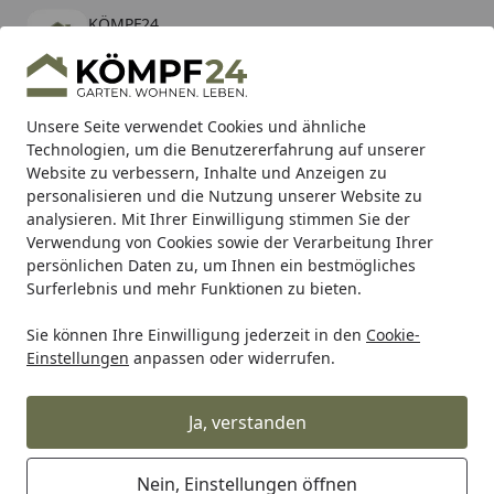
KÖMPF24
Öffnen
Banner schließen
KÖMPF24
kostenlos - Im App Store
Alle Produkte
Mein Konto
Wunschl
Eink
Unsere Seite verwendet Cookies und ähnliche
Technologien, um die Benutzererfahrung auf unserer
Hotline
4,81
/ 5
Suchen
Website zu verbessern, Inhalte und Anzeigen zu
personalisieren und die Nutzung unserer Website zu
analysieren. Mit Ihrer Einwilligung stimmen Sie der
Karibu Pools inkl. gratis Sandfilteranlage & Pool-
Verwendung von Cookies sowie der Verarbeitung Ihrer
Starterset (Gesamtwert bis 468,99€)
persönlichen Daten zu, um Ihnen ein bestmögliches
Surferlebnis und mehr Funktionen zu bieten.
Sie können Ihre Einwilligung jederzeit in den
Cookie-
Hartje
Hartje Fahrradteile
Hartje Schaltung für Fahrräde
Einstellungen
anpassen oder widerrufen.
Startseite
Union Schaltauge GH-072 silber
Ja, verstanden
Nein, Einstellungen öffnen