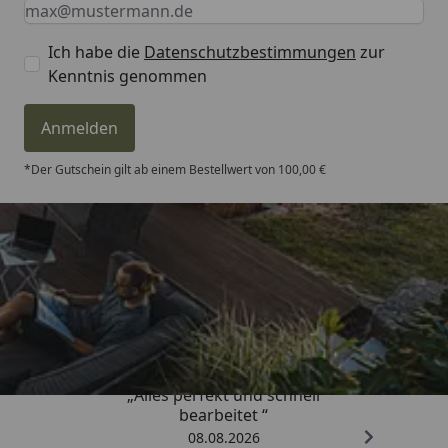
Keine Eingabe erforderlich
Eingabe erforderlich
E-Mail *
Ich habe die
Datenschutzbestimmungen
zur
Kenntnis genommen
Anmelden
*Der Gutschein gilt ab einem Bestellwert von 100,00 €
Trusted Shops
4,81
/ 5
„Alles perfekt und schnell
bearbeitet “
08.08.2026