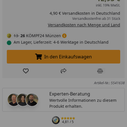
inkl. 19% MwSt.
4,90 € Versandkosten in Deutschland
Versandkostenfrei ab 31 Stück
Versandkosten nach Menge und Land
13
26
KÖMPF24 Münzen
Am Lager, Lieferzeit: 4-6 Werktage in Deutschland
In den Einkaufswagen
In den Einkaufswagen legen
Produkt zur Wunschliste hinzufügen
Teilen
Produkt Ver
Artikel-Nr.: 5541638
Experten-Beratung
Wertvolle Informationen zu diesem
Produkt erhalten.
4,81
/ 5