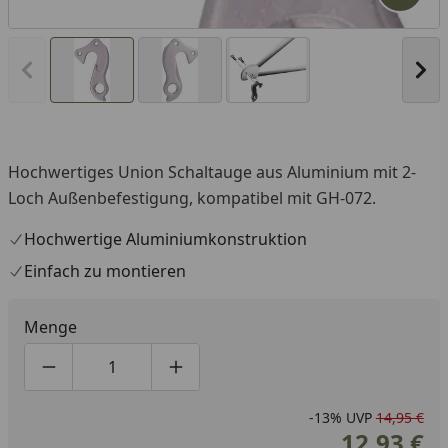
Vorheriges Bild anzeigen
Näc
Hochwertiges Union Schaltauge aus Aluminium mit 2-
Loch Außenbefestigung, kompatibel mit GH-072.
Hochwertige Aluminiumkonstruktion
Einfach zu montieren
Menge
Produktmenge um eins verringern
Produktmenge manuell eingeben
Produktmenge um eins erhöhen
-13%
UVP
14,95 €
12,93 €