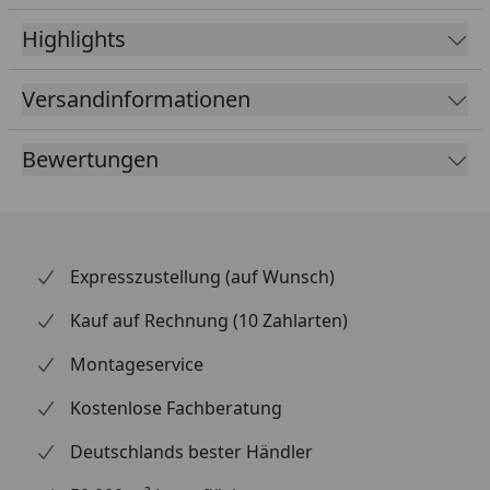
Das Schaltauge wird inklusive der erforderlichen
Schrauben für die Montage geliefert.
Highlights
Versandinformationen
Bewertungen
Expresszustellung (auf Wunsch)
Kauf auf Rechnung (10 Zahlarten)
Montageservice
Kostenlose Fachberatung
Deutschlands bester Händler