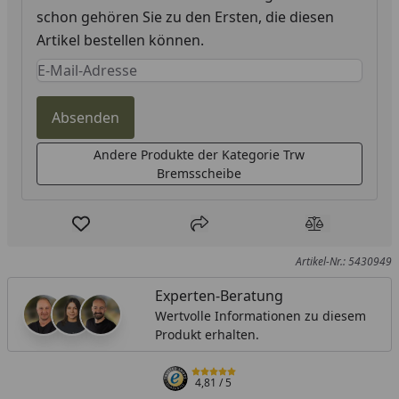
schon gehören Sie zu den Ersten, die diesen
Artikel bestellen können.
Keine Eingabe erforderlich
Eingabe erforderlich
Absenden
Andere Produkte der Kategorie Trw
Bremsscheibe
Produkt zur Wunschliste hinzufügen
Teilen
Produkt Ver
Artikel-Nr.: 5430949
Experten-Beratung
Wertvolle Informationen zu diesem
Produkt erhalten.
4,81
/ 5