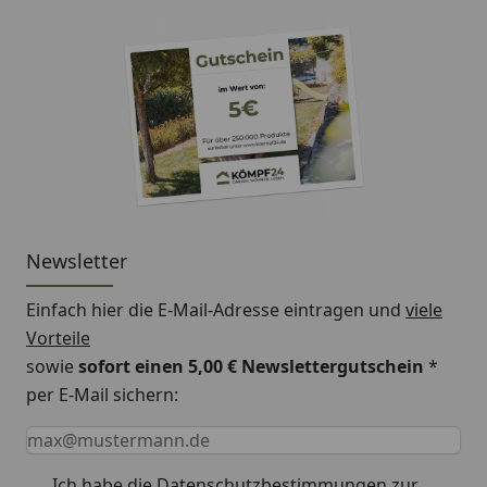
Newsletter
Einfach hier die E-Mail-Adresse eintragen und
viele
Vorteile
sowie
sofort einen 5,00 € Newslettergutschein
*
per E-Mail sichern:
Keine Eingabe erforderlich
Eingabe erforderlich
E-Mail *
Ich habe die
Datenschutzbestimmungen
zur