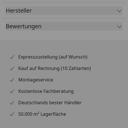
Gerade bei sicherheitsrelevanten Teilen lohnt sich der
Hersteller
Griff zu bewährter Markenqualität. Verlassen Sie sich
auf geprüfte Komponenten, die im täglichen Einsatz
Bewertungen
überzeugen. Die Montage sollte fachgerecht und
nach Herstellervorgaben erfolgen.
Expresszustellung (auf Wunsch)
Kauf auf Rechnung (10 Zahlarten)
Montageservice
Kostenlose Fachberatung
Deutschlands bester Händler
50.000 m² Lagerfläche