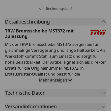
Rechnungskauf
Detailbeschreibung
TRW Bremsscheibe MST372 mit
Zulassung
Mit der TRW Bremsscheibe MST372 sorgen Sie für
gleichmäßige Verzögerung und lange Haltbarkeit. Als
Werkstoff kommt Stahl zum Einsatz und sorgt für
hohe Belastbarkeit. Der Artikel eignet sich als direkter
Ersatz für die Originalnummer MST372, in
Erstausrüster-Qualität und passt für die
entsprechenden Modelle laut TRW-Anwendungsliste.
Mehr anzeigen
Dank Zulassung ist der Einsatz im Straßenverkehr
ohne zusätzliche Eintragung möglich. TRW steht seit
Technische Daten
Jahrzehnten für hochwertige Motorrad-Ersatzteile
mit Erstausrüster-Anspruch. Damit sind Sie für den
Versandinformationen
sicheren Betrieb Ihres Motorrads bestens gerüstet.