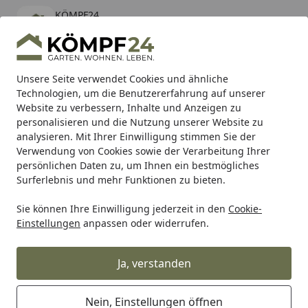
KÖMPF24
Öffnen
Banner schließen
KÖMPF24
kostenlos - Im App Store
Alle Produkte
Mein Konto
Wunschl
Eink
Unsere Seite verwendet Cookies und ähnliche
Technologien, um die Benutzererfahrung auf unserer
Hotline
4,81
/ 5
Suchen
Website zu verbessern, Inhalte und Anzeigen zu
personalisieren und die Nutzung unserer Website zu
analysieren. Mit Ihrer Einwilligung stimmen Sie der
Karibu Pools inkl. gratis Sandfilteranlage & Pool-
Verwendung von Cookies sowie der Verarbeitung Ihrer
Starterset (Gesamtwert bis 468,99€)
persönlichen Daten zu, um Ihnen ein bestmögliches
Surferlebnis und mehr Funktionen zu bieten.
Sie können Ihre Einwilligung jederzeit in den
Cookie-
TRW
Trw Bremsscheibe
TRW Bremsscheibe MST372 mit 
Einstellungen
anpassen oder widerrufen.
Startseite
TRW Bremsscheibe MST372 mit
Zulassung
Ja, verstanden
Nein, Einstellungen öffnen