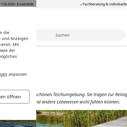
150.000+ Ersatzteile
Fachberatung & individuell
m die
Suche
e und Anzeigen
ieren. Mit
owie der
mögliches
ngen
anpassen
g einer gesunden und schönen Teichumgebung. Sie tragen zur Reini
gen öffnen
 in dem Pflanzen und andere Lebewesen wohl fühlen können.