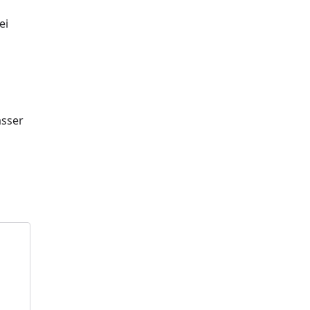
ei
asser