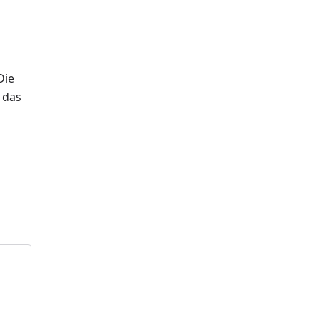
d
Die
 das