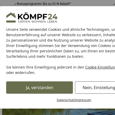
Bonusprogramm: Bis zu 25 % Rabatt*
Hotline
07051 / 9 22 22
4,81
/ 5
Mo-Fr. 8-16 Uhr
25.948 Bewertungen
Unsere Seite verwendet Cookies und ähnliche Technologien, u
Alle Produkte
Highlights
Tipps & Tricks
Alle Produkte
Benutzererfahrung auf unserer Website zu verbessern, Inhalt
zu personalisieren und die Nutzung unserer Website zu analys
Ihrer Einwilligung stimmen Sie der Verwendung von Cookies s
Alles über Teichfilter
Verarbeitung Ihrer persönlichen Daten zu, um Ihnen ein best
Startseite
Surferlebnis und mehr Funktionen zu bieten.
Alles rund um Teichfilter
Sie können Ihre Einwilligung jederzeit in den
Cookie-Einstellu
Lesezeit: 4 min.
oder widerrufen.
Erstellt am: 09.05.2023
Teichfilter sind ein wesentlicher Bestandteil für die Erhaltun
Ja, verstanden
Nein, Einstellun
des Wassers bei und sorgen für ein ausgewogenes Ökosystem,
Datenschutz
Impressum