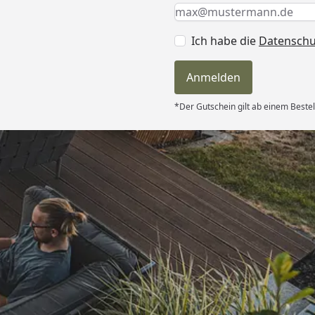
Keine Eingabe erforderlic
Eingabe erforderlich
E-Mail *
Ich habe die
Datensch
Anmelden
*Der Gutschein gilt ab einem Bestel
Versand
d schnell
 “
6