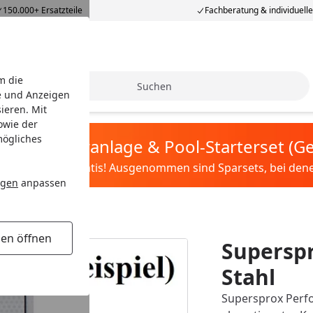
150.000+ Ersatzteile
Fachberatung & individuell
m die
Suche
e und Anzeigen
ieren. Mit
owie der
mögliches
tis Sandfilteranlage & Pool-Starterset (
ilter&Pflege gratis! Ausgenommen sind Sparsets, bei denen 
ngen
anpassen
gen öffnen
Supersp
Stahl
Supersprox Perfo