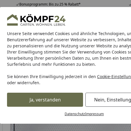
Bonusprogramm: Bis zu 25 % Rabatt*
Hotline
07051 / 9 22 22
4,81
/ 5
Mo-Fr. 8-16 Uhr
25.980 Bewertungen
Unsere Seite verwendet Cookies und ähnliche Technologien, u
Alle Produkte
Highlights
Tipps & Tricks
Alle Produkte
Benutzererfahrung auf unserer Website zu verbessern, Inhalt
zu personalisieren und die Nutzung unserer Website zu analys
Ihrer Einwilligung stimmen Sie der Verwendung von Cookies s
Verarbeitung Ihrer persönlichen Daten zu, um Ihnen ein best
Karibu Pools inkl. gra
Surferlebnis und mehr Funktionen zu bieten.
Dein Traumpool im Sorglos-Paket: F
Sie können Ihre Einwilligung jederzeit in den
Cookie-Einstellu
oder widerrufen.
Supersprox
Kit
Supersprox Performance KIT Stahl
Startseite
Ja, verstanden
Nein, Einstellun
Datenschutz
Impressum