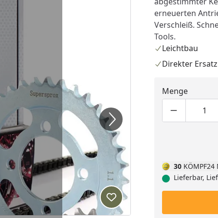
abgestimmter Ket
erneuerten Antri
Verschleiß. Schn
Tools.
Leichtbau
Direkter Ersatz
Menge
Produktmen
Pro
30
KÖMPF24 
Lieferbar, Li
Produkt zur Wunschliste hi