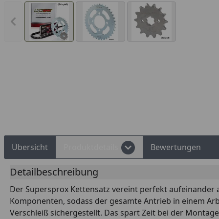
Vorheriges Bild anzeigen
Rechnungskauf
Montageservice
Übersicht
Produktdetails
Bewertungen
Detailbeschreibung
Der Supersprox Kettensatz vereint perfekt aufeinande
Komponenten, sodass der gesamte Antrieb in einem Arbe
Verschleiß sichergestellt. Das spart Zeit bei der Monta