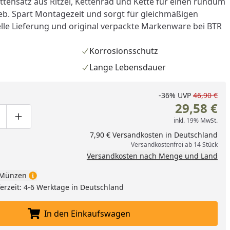
tensatz aus Ritzel, Kettenrad und Kette für einen rundum
eb. Spart Montagezeit und sorgt für gleichmäßigen
elle Lieferung und original verpackte Markenware bei BTR
Korrosionsschutz
Lange Lebensdauer
-36%
UVP
46,90 €
29,58 €
inkl. 19% MwSt.
ge um eins verringern
duktmenge manuell eingeben
Produktmenge um eins erhöhen
7,90 € Versandkosten in Deutschland
Versandkostenfrei ab 14 Stück
Versandkosten nach Menge und Land
Münzen
eferzeit: 4-6 Werktage in Deutschland
nzufügen
In den Einkaufswagen
In den Einkaufswagen legen