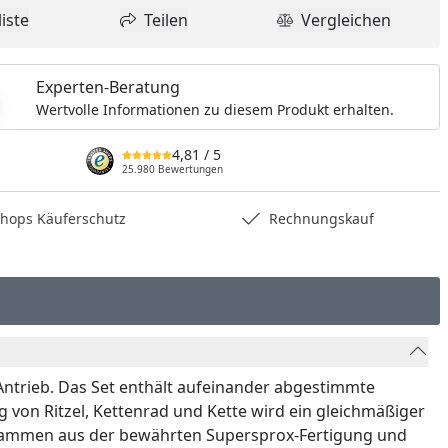
iste
Teilen
Vergleichen
dukt zur Wunschliste hinzufügen
Teilen
Produkt Vergle
Experten-Beratung
Wertvolle Informationen zu diesem Produkt erhalten.
4,81
/ 5
25.980 Bewertungen
hops Käuferschutz
Rechnungskauf
ntrieb. Das Set enthält aufeinander abgestimmte
on Ritzel, Kettenrad und Kette wird ein gleichmäßiger
le stammen aus der bewährten Supersprox-Fertigung und