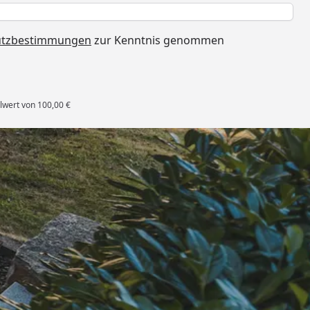
h
utzbestimmungen
zur Kenntnis genommen
lwert von 100,00 €