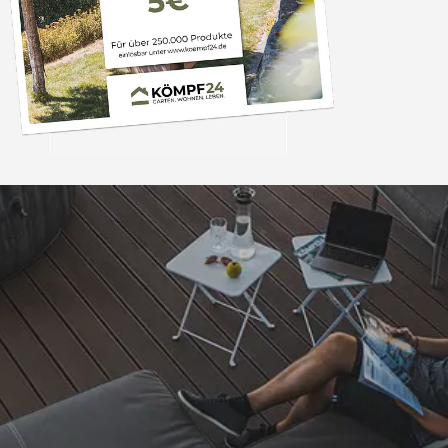
Trusted Shops
„Alles perfekt un
bearbeitet
4,81
/ 5
08.08.202
25.980 Bewertungen