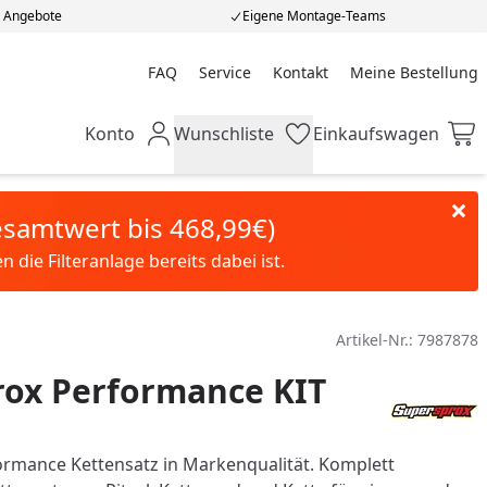
e Angebote
Eigene Montage-Teams
FAQ
Service
Kontakt
Meine Bestellung
Meine Bestellung
Konto
Wunschliste
Einkaufswagen
Mein Konto
Wunschliste
Einkaufswagen
Gesamtwert bis 468,99€)
die Filteranlage bereits dabei ist.
Artikel-Nr.:
7987878
rox Performance KIT
rmance Kettensatz in Markenqualität. Komplett