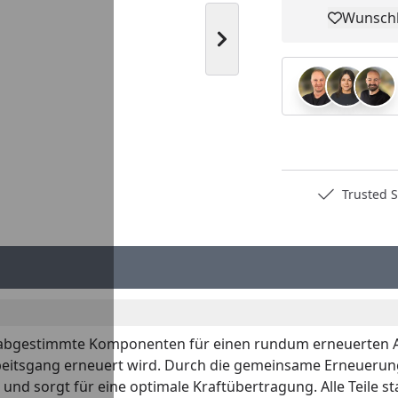
Wunschl
Pro
Nächstes Bild anzeigen
Deutschlands bester Händler
Trusted S
r abgestimmte Komponenten für einen rundum erneuerten A
itsgang erneuert wird. Durch die gemeinsame Erneuerung v
ge und sorgt für eine optimale Kraftübertragung. Alle Tei