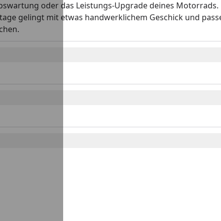
riebswartung oder das Leistungs-Upgrade deines Motorrads. B
ntage gelingt mit etwas handwerklichem Geschick und pas
chen.