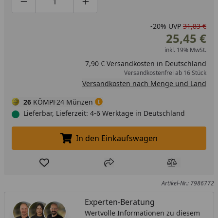
Produktmenge um eins verringern
Produktmenge manuell eingeben
Produktmenge um eins erhöhen
-20%
UVP
31,83 €
25,45 €
inkl. 19% MwSt.
7,90 € Versandkosten in Deutschland
Versandkostenfrei ab 16 Stück
Versandkosten nach Menge und Land
26
KÖMPF24 Münzen
Lieferbar, Lieferzeit: 4-6 Werktage in Deutschland
In den Einkaufswagen
In den Einkaufswagen legen
Produkt zur Wunschliste hinzufügen
Teilen
Produkt Ver
Artikel-Nr.: 7986772
Experten-Beratung
Wertvolle Informationen zu diesem