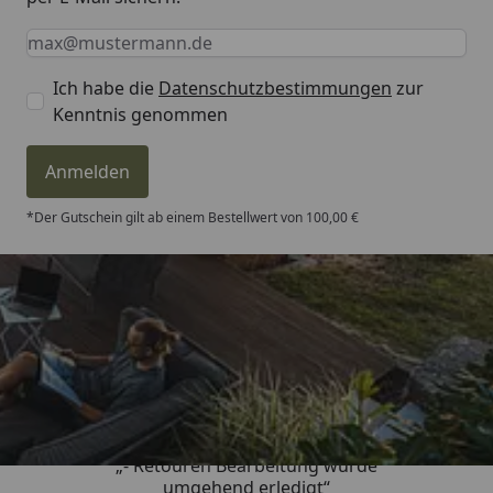
Keine Eingabe erforderlich
Eingabe erforderlich
E-Mail *
Ich habe die
Datenschutzbestimmungen
zur
Kenntnis genommen
Anmelden
*Der Gutschein gilt ab einem Bestellwert von 100,00 €
Trusted Shops
4,81
/ 5
„- Retouren Bearbeitung wurde
umgehend erledigt“