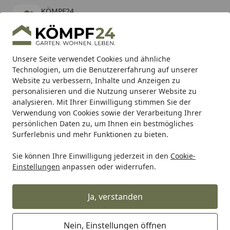
KÖMPF24
Öffnen
Banner schließen
KÖMPF24
kostenlos - Im App Store
Alle Produkte
Mein Konto
Wunschl
Eink
Unsere Seite verwendet Cookies und ähnliche
Technologien, um die Benutzererfahrung auf unserer
Hotline
4,81
/ 5
Suchen
Website zu verbessern, Inhalte und Anzeigen zu
personalisieren und die Nutzung unserer Website zu
analysieren. Mit Ihrer Einwilligung stimmen Sie der
Karibu Pools inkl. gratis Sandfilteranlage & Pool-
Verwendung von Cookies sowie der Verarbeitung Ihrer
Starterset (Gesamtwert bis 468,99€)
persönlichen Daten zu, um Ihnen ein bestmögliches
Surferlebnis und mehr Funktionen zu bieten.
Sie können Ihre Einwilligung jederzeit in den
Cookie-
Auto & Zweirad
Motorradzubehör & Werkzeuge
Motorrad
Einstellungen
anpassen oder widerrufen.
Startseite
Supersprox Ritzel 520 16Z
Ja, verstanden
Nein, Einstellungen öffnen