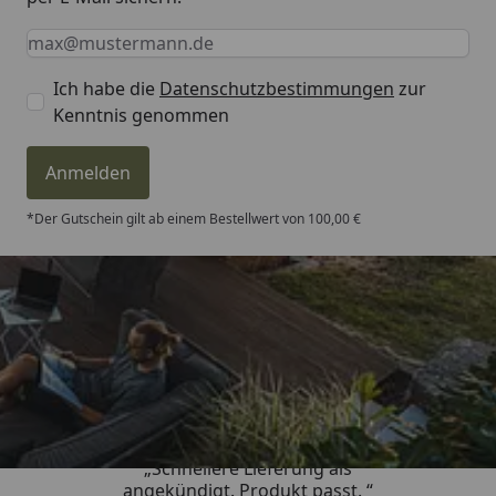
Keine Eingabe erforderlich
Eingabe erforderlich
E-Mail *
Ich habe die
Datenschutzbestimmungen
zur
Kenntnis genommen
Anmelden
*Der Gutschein gilt ab einem Bestellwert von 100,00 €
Trusted Shops
4,81
/ 5
„Schnellere Lieferung als
angekündigt. Produkt passt. “