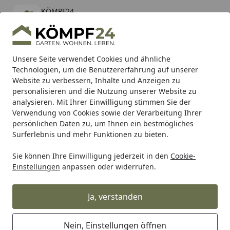
KÖMPF24
Öffnen
Banner schließen
KÖMPF24
kostenlos - Im App Store
Alle Produkte
Mein Konto
Wunschl
Eink
Unsere Seite verwendet Cookies und ähnliche
Technologien, um die Benutzererfahrung auf unserer
Hotline
4,81
/ 5
Suchen
Website zu verbessern, Inhalte und Anzeigen zu
personalisieren und die Nutzung unserer Website zu
analysieren. Mit Ihrer Einwilligung stimmen Sie der
Karibu Pools inkl. gratis Sandfilteranlage & Pool-
Verwendung von Cookies sowie der Verarbeitung Ihrer
Starterset (Gesamtwert bis 468,99€)
persönlichen Daten zu, um Ihnen ein bestmögliches
Surferlebnis und mehr Funktionen zu bieten.
Sie können Ihre Einwilligung jederzeit in den
Cookie-
Auto & Zweirad
Motorradzubehör & Werkzeuge
Motorrad
Einstellungen
anpassen oder widerrufen.
Startseite
Supersprox Ritzel 520 14Z
Ja, verstanden
Nein, Einstellungen öffnen