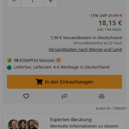
Produktmenge um eins verringern
Produktmenge manuell eingeben
Produktmenge um eins erhöhen
-15%
UVP
21,53 €
18,15 €
inkl. 19% MwSt.
7,90 € Versandkosten in Deutschland
Versandkostenfrei ab 22 Stück
Versandkosten nach Menge und Land
19
KÖMPF24 Münzen
Lieferbar, Lieferzeit: 4-6 Werktage in Deutschland
In den Einkaufswagen
In den Einkaufswagen legen
Produkt zur Wunschliste hinzufügen
Teilen
Produkt Ver
Artikel-Nr.: 7986697
Experten-Beratung
Wertvolle Informationen zu diesem