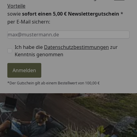
Vorteile
sowie
sofort einen 5,00 € Newslettergutschein
*
per E-Mail sichern:
Keine Eingabe erforderlich
Eingabe erforderlich
E-Mail *
Ich habe die
Datenschutzbestimmungen
zur
Kenntnis genommen
Anmelden
*Der Gutschein gilt ab einem Bestellwert von 100,00 €
Trusted Shops
4,81
/ 5