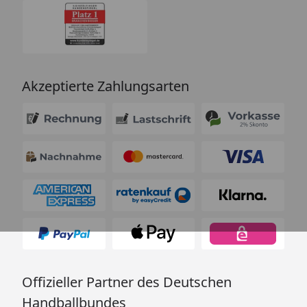
Akzeptierte Zahlungsarten
Offizieller Partner des Deutschen
Handballbundes