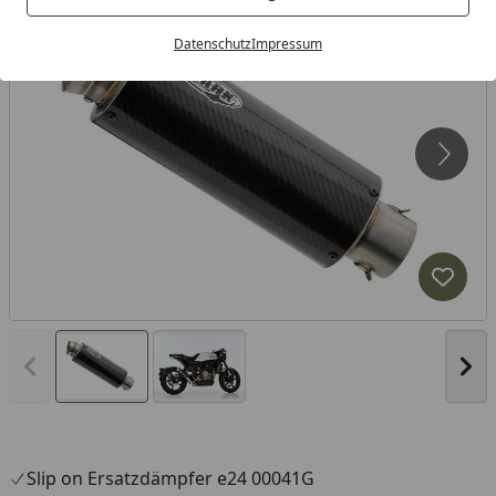
Datenschutz
Impressum
Produk
Vorheriges Bild anzeigen
Näc
Slip on Ersatzdämpfer e24 00041G